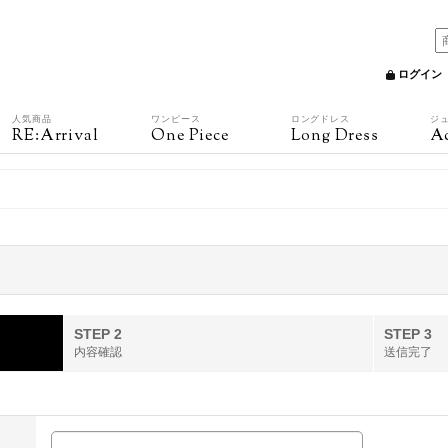
ログイン
人気商品
ワンピース
ロングドレス
ジ
RE:Arrival
One Piece
Long Dress
Ac
STEP 2
STEP 3
内容確認
送信完了