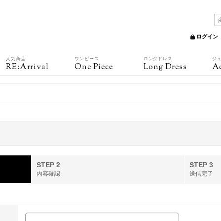
ログイン
人気商品
ワンピース
ロングドレス
ジ
RE:Arrival
One Piece
Long Dress
Ac
STEP 2
STEP 3
内容確認
送信完了