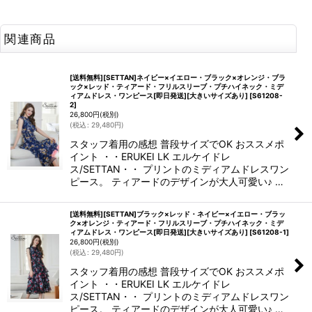
関連商品
[送料無料][SETTAN]ネイビー×イエロー・ブラック×オレンジ・ブラ
ック×レッド・ティアード・フリルスリーブ・プチハイネック・ミデ
ィアムドレス・ワンピース[即日発送][大きいサイズあり]
[
S61208-
2
]
26,800
円
(税別)
(
税込
:
29,480
円
)
スタッフ着用の感想 普段サイズでOK おススメポ
イント ・・ERUKEI LK エルケイドレ
ス/SETTAN・・ プリントのミディアムドレスワン
ピース。 ティアードのデザインが大人可愛い♪ …
[送料無料][SETTAN]ブラック×レッド・ネイビー×イエロー・ブラッ
ク×オレンジ・ティアード・フリルスリーブ・プチハイネック・ミデ
ィアムドレス・ワンピース[即日発送][大きいサイズあり]
[
S61208-1
]
26,800
円
(税別)
(
税込
:
29,480
円
)
スタッフ着用の感想 普段サイズでOK おススメポ
イント ・・ERUKEI LK エルケイドレ
ス/SETTAN・・ プリントのミディアムドレスワン
ピース。 ティアードのデザインが大人可愛い♪ …