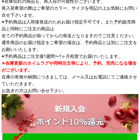
※在庫切れの商品も、再入荷の可能性がございます。
再入荷希望の際はご希望のカラー、サイズを明記の上お気軽にお問い
合せ下さいませ。
※予約商品は入荷後発送のためお届け指定不可です。また予約販売商
品と同時にご注文の商品は
全ての予約商品が揃ってからの発送となりますのでご注意ください。
通常商品のお届け指定をご希望の場合は、予約商品とは別にご注文を
お願いいたします。
※予約商品はご注文後1週間〜1ヶ月程度でお届けいたします。
※在庫更新のタイムラグや同時注文等により、予約、完売になる場合
がございます。
在庫の有無や納期につきましては、メール又はお電話にてご連絡させ
ていただきます。
お急ぎの方はお問い合せ下さい。