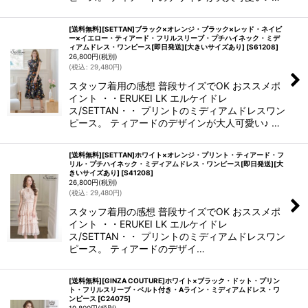
[送料無料][SETTAN]ブラック×オレンジ・ブラック×レッド・ネイビ
ー×イエロー・ティアード・フリルスリーブ・プチハイネック・ミデ
ィアムドレス・ワンピース[即日発送][大きいサイズあり]
[
S61208
]
26,800
円
(税別)
(
税込
:
29,480
円
)
スタッフ着用の感想 普段サイズでOK おススメポ
イント ・・ERUKEI LK エルケイドレ
ス/SETTAN・・ プリントのミディアムドレスワン
ピース。 ティアードのデザインが大人可愛い♪ …
[送料無料][SETTAN]ホワイト×オレンジ・プリント・ティアード・フ
リル・プチハイネック・ミディアムドレス・ワンピース[即日発送][大
きいサイズあり]
[
S41208
]
26,800
円
(税別)
(
税込
:
29,480
円
)
スタッフ着用の感想 普段サイズでOK おススメポ
イント ・・ERUKEI LK エルケイドレ
ス/SETTAN・・ プリントのミディアムドレスワン
ピース。 ティアードのデザイ…
[送料無料][GINZA COUTURE]ホワイト×ブラック・ドット・プリン
ト・フリルスリーブ・ベルト付き・Aライン・ミディアムドレス・ワ
ンピース
[
C24075
]