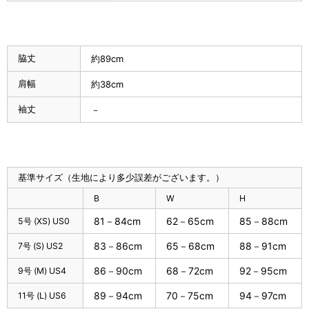
脇丈
約89cm
肩幅
約38cm
袖丈
－
基準サイズ（生地により多少誤差がございます。）
B
W
H
81－84cm
62－65cm
85－88cm
5号 (XS) US0
83－86cm
65－68cm
88－91cm
7号 (S) US2
86－90cm
68－72cm
92－95cm
9号 (M) US4
89－94cm
70－75cm
94－97cm
11号 (L) US6