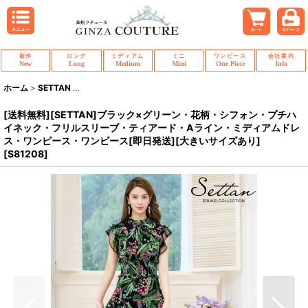
新作
ロング
ミディアム
ミニ
ワンピース
会社案内
New
Long
Medium
Mini
One Piece
Info
ホーム
>
SETTAN
>
[送料無料][SETTAN]ブラック×グリーン・花柄・シフォ
[送料無料][SETTAN]ブラック×グリーン・花柄・シフォン・プチハ
イネック・フリルスリーブ・ティアード・Aライン・ミディアムドレ
ス・ワンピース・ワンピース[即日発送][大きいサイズあり]
[
S81208
]