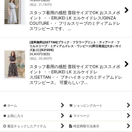
19,800
円
(税別)
(
税込
:
21,780
円
)
スタッフ着用の感想 普段サイズでOK おススメポ
イント ・・ERUKEI LK エルケイドレス/GINZA
COUTURE・・ フリルスリーブのミディアムドレ
スワンピースです。 …
[送料無料][SETTAN]ブラック・フラワープリント・ティアード・フ
リルスリーブ・ミディアムドレス・ワンピース[即日発送][大きいサイ
ズあり]
[
S21208
]
26,800
円
(税別)
(
税込
:
29,480
円
)
スタッフ着用の感想 普段サイズでOK おススメポ
イント ・・ERUKEI LK エルケイドレ
ス/SETTAN・・ プチハイネックのミディアムドレ
スワンピース。 可愛らしいフ…
ホーム
ショッピングカート
お気に入り
マイページ
最近チェックしたアイテム
特定商取引法表示