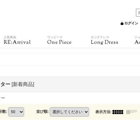
ログイン
人気商品
ワンピース
ロングドレス
ジ
RE:Arrival
One Piece
Long Dress
Ac
ウター
[
新着商品
]
ター
示数
:
並び順
:
表示方法
: