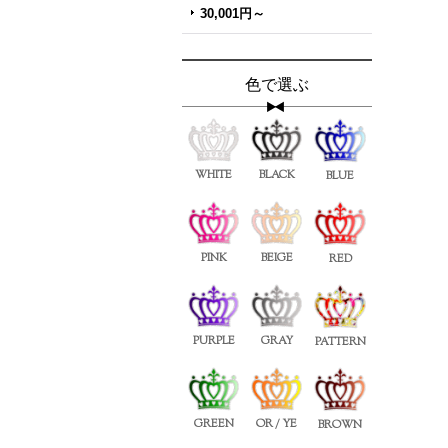
30,001円～
色で選ぶ
WHITE
BLACK
BLUE
PINK
BEIGE
RED
PURPLE
GRAY
PATTERN
GREEN
OR / YE
BROWN