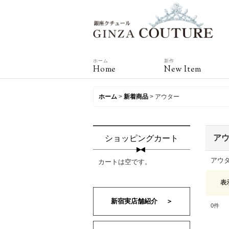
ホーム
新作
Home
New Item
ホーム
>
新着商品
>
アウター
ア
ショッピングカート
アウ
カートは空です。
表
新宿実店舗紹介 ＞
0
件