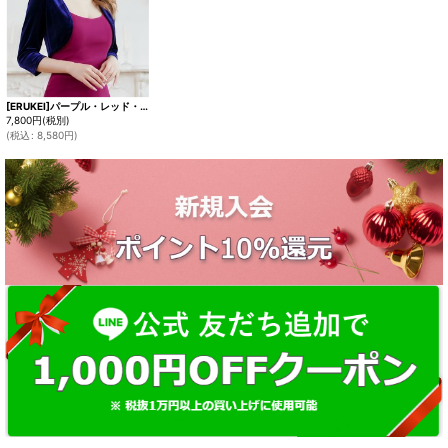
[ERUKEI]パープル・レッド・7分袖・シンプル・ベルベット・ボレロ[即日発送][大きいサイズあり]
7,800
円
(税別)
(
税込
:
8,580
円
)