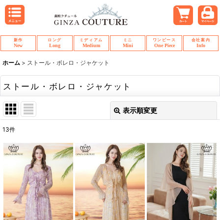
新作
ロング
ミディアム
ミニ
ワンピース
会社案内
New
Long
Medium
Mini
One Piece
Info
ホーム
>
ストール・ボレロ・ジャケット
ストール・ボレロ・ジャケット
表示順変更
閉じる
13
件
表示数
:
並び順
:
絞り込む