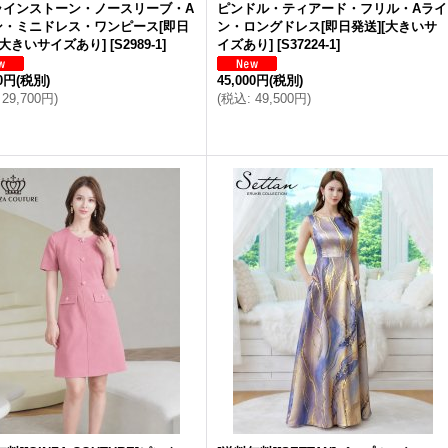
ラインストーン・ノースリーブ・A
ピンドル・ティアード・フリル・Aライ
ン・ミニドレス・ワンピース[即日
ン・ロングドレス[即日発送][大きいサ
[大きいサイズあり]
[
S2989-1
]
イズあり]
[
S37224-1
]
00円
(税別)
45,000円
(税別)
29,700円
)
(
税込
:
49,500円
)