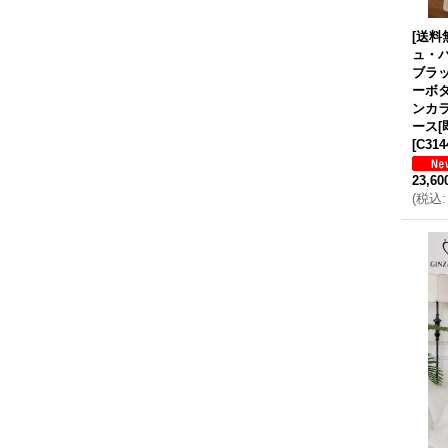
[送料無
ュ・
ブラ
ーボ
ンカ
ース[
[
C314
23,6
(
税込
: