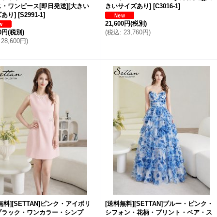
・ワンピース[即日発送][大きい
きいサイズあり]
[
C3016-1
]
あり]
[
S2991-1
]
21,600円
(税別)
00円
(税別)
(
税込
:
23,760円
)
28,600円
)
無料][SETTAN]ピンク・アイボリ
[送料無料][SETTAN]ブルー・ピンク・
ブラック・ワンカラー・シンプ
シフォン・花柄・プリント・ベア・ス