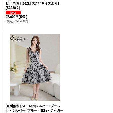
ピース[即日発送][大きいサイズあり]
[
S2989-2
]
27,000円
(税別)
(
税込
:
29,700円
)
[送料無料][SETTAN]シルバー×ブラッ
ク・シルバー×ブルー・花柄・ジャガー