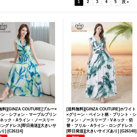
1
2
3
4
5
次
»
料][GINZA COUTURE]ブルー×
[送料無料][GINZA COUTURE]ホワイト
ーン・シフォン・マーブルプリン
×グリーン・ペイント柄・プリント・シ
Vネック・Aライン・ノースリー
フォン・ノースリーブ・Vネック・切
ングドレス[即日発送][大きいサ
替・フリル・Aライン・ロングドレス
り]
[
C26114
]
[即日発送][大きいサイズあり]
[
G26140
]