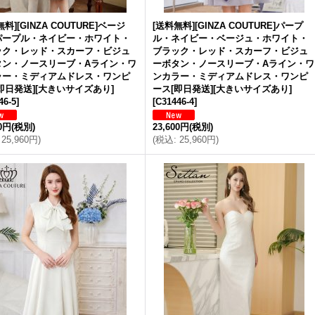
料][GINZA COUTURE]ベージ
[送料無料][GINZA COUTURE]パープ
パープル・ネイビー・ホワイト・
ル・ネイビー・ベージュ・ホワイト・
ック・レッド・スカーフ・ビジュ
ブラック・レッド・スカーフ・ビジュ
タン・ノースリーブ・Aライン・ワ
ーボタン・ノースリーブ・Aライン・ワ
ラー・ミディアムドレス・ワンピ
ンカラー・ミディアムドレス・ワンピ
即日発送][大きいサイズあり]
ース[即日発送][大きいサイズあり]
46-5
]
[
C31446-4
]
00円
(税別)
23,600円
(税別)
25,960円
)
(
税込
:
25,960円
)