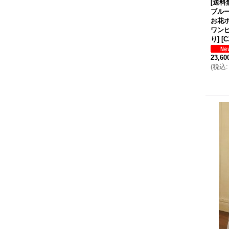
[送料
ブル
お花
ワンピ
り]
[
C
23,6
(
税込
: