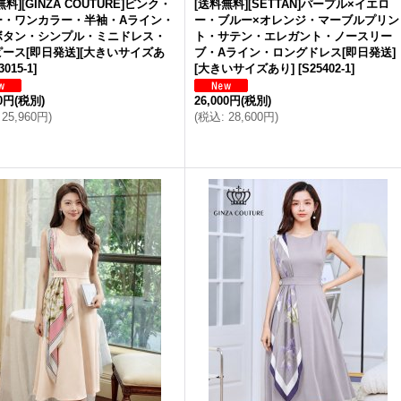
無料][GINZA COUTURE]ピンク・
[送料無料][SETTAN]パープル×イエロ
ー・ワンカラー・半袖・Aライン・
ー・ブルー×オレンジ・マーブルプリン
ボタン・シンプル・ミニドレス・
ト・サテン・エレガント・ノースリー
ース[即日発送][大きいサイズあ
ブ・Aライン・ロングドレス[即日発送]
3015-1
]
[大きいサイズあり]
[
S25402-1
]
00円
(税別)
26,000円
(税別)
25,960円
)
(
税込
:
28,600円
)