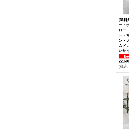
[送料
ー・
ロー
ー・
ン・
ムドレ
いサイ
22,6
(
税込
: