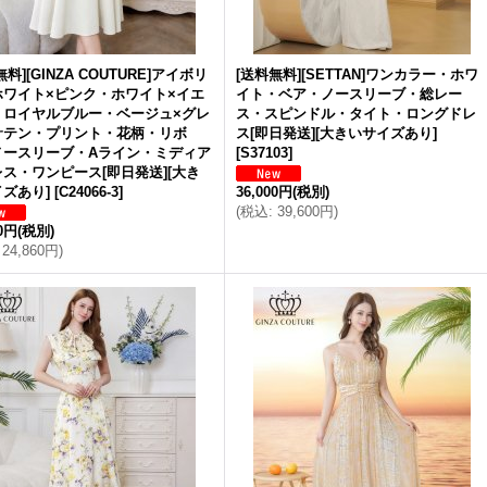
無料][GINZA COUTURE]アイボリ
[送料無料][SETTAN]ワンカラー・ホワ
ホワイト×ピンク・ホワイト×イエ
イト・ベア・ノースリーブ・総レー
・ロイヤルブルー・ベージュ×グレ
ス・スピンドル・タイト・ロングドレ
サテン・プリント・花柄・リボ
ス[即日発送][大きいサイズあり]
ノースリーブ・Aライン・ミディア
[
S37103
]
ス・ワンピース[即日発送][大き
ズあり]
[
C24066-3
]
36,000円
(税別)
(
税込
:
39,600円
)
00円
(税別)
24,860円
)