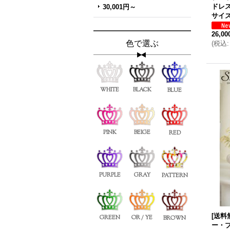
ドレス
30,001円～
サイズ
26,0
色で選ぶ
(
税込
:
WHITE
BLACK
BLUE
PINK
BEIGE
RED
PURPLE
GRAY
PATTERN
[送料
GREEN
OR / YE
BROWN
ー・