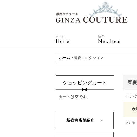
ホーム
新作
Home
New Item
ホーム
>
春夏コレクション
春
ショッピングカート
エル
カートは空です。
表
新宿実店舗紹介 ＞
233
件