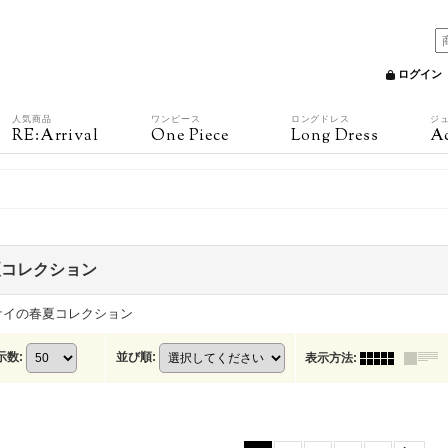
ログイン
人気商品
ワンピース
ロングドレス
ジ
RE:Arrival
One Piece
Long Dress
Ac
夏コレクション
ケイの春夏コレクション
示数
:
並び順
:
表示方法
: