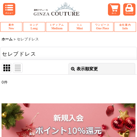
新作
ロング
ミディアム
ミニ
ワンピース
会社案内
New
Long
Medium
Mini
One Piece
Info
ホーム
>
セレブドレス
セレブドレス
表示順変更
閉じる
0
件
表示数
:
並び順
:
絞り込む