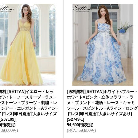
無料][SETTAN]イエロー・レッ
[送料無料][SETTAN]ホワイト×ブルー・
ホワイト・ノースリーブ・ラメ・
ホワイト×ピンク・立体フラワー・ラ
ンストーン・プリーツ・刺繍・レ
メ・プリント・花柄・レース・キャミ
・シアー・エレガント・Aライン・
ソール・スピンドル・Aライン・ロング
ドレス[即日発送][大きいサイズ
ドレス[即日発送][大きいサイズあり]
[
S37109
]
[
S2749-1
]
00円
(税別)
54,500円
(税別)
39,600円
)
(
税込
:
59,950円
)