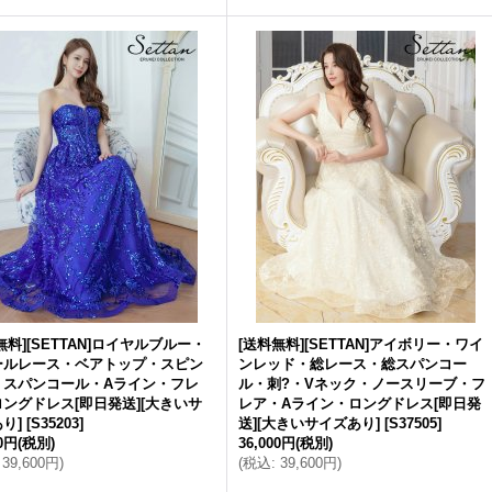
無料][SETTAN]ロイヤルブルー・
[送料無料][SETTAN]アイボリー・ワイ
ールレース・ベアトップ・スピン
ンレッド・総レース・総スパンコー
・スパンコール・Aライン・フレ
ル・刺?・Vネック・ノースリーブ・フ
ングドレス[即日発送][大きいサ
レア・Aライン・ロングドレス[即日発
り]
[
S35203
]
送][大きいサイズあり]
[
S37505
]
00円
(税別)
36,000円
(税別)
39,600円
)
(
税込
:
39,600円
)