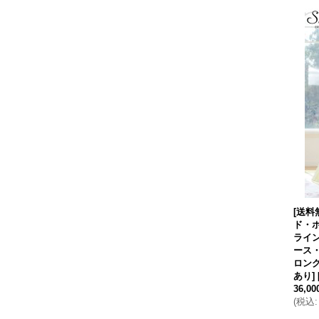
[送料
ド・
ライ
ース
ロング
あり]
36,0
(
税込
: