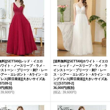
無料][SETTAN]レッド・イエロ
[送料無料][SETTAN]ホワイト・イエロ
ホワイト・ノースリーブ・ラメ・
ー・レッド・ノースリーブ・ラメ・ラ
ンストーン・プリーツ・刺?・レー
インストーン・プリーツ・刺?・レー
シアー・エレガント・Aライン・ロ
ス・シアー・エレガント・Aライン・ロ
レス[即日発送][大きいサイズあ
ングドレス[即日発送][大きいサイズあ
37109-1
]
り]
[
S37109-2
]
00円
(税別)
36,000円
(税別)
39,600円
)
(
税込
:
39,600円
)