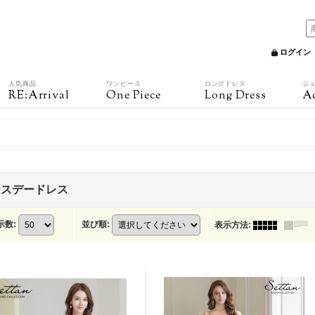
ログイン
人気商品
ワンピース
ロングドレス
ジ
RE:Arrival
One Piece
Long Dress
Ac
ースデードレス
示数
:
並び順
:
表示方法
: