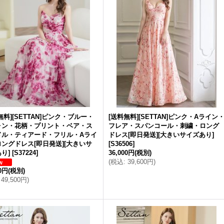
無料][SETTAN]ピンク・ブルー・
[送料無料][SETTAN]ピンク・Aライン
ォン・花柄・プリント・ベア・ス
フレア・スパンコール・刺繍・ロング
ドル・ティアード・フリル・Aライ
ドレス[即日発送][大きいサイズあり]
ングドレス[即日発送][大きいサ
[
S36506
]
り]
[
S37224
]
36,000円
(税別)
(
税込
:
39,600円
)
00円
(税別)
49,500円
)