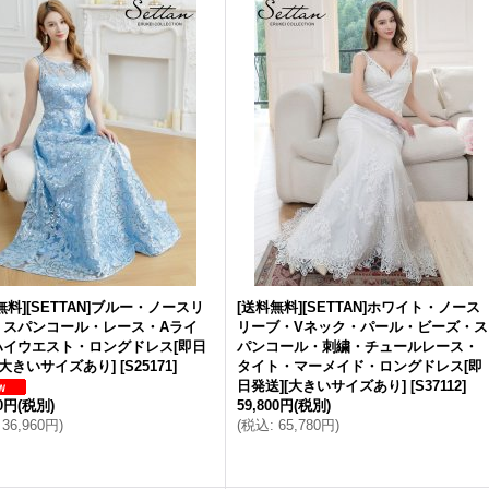
無料][SETTAN]ブルー・ノースリ
[送料無料][SETTAN]ホワイト・ノース
・スパンコール・レース・Aライ
リーブ・Vネック・パール・ビーズ・ス
ハイウエスト・ロングドレス[即日
パンコール・刺繍・チュールレース・
[大きいサイズあり]
[
S25171
]
タイト・マーメイド・ロングドレス[即
日発送][大きいサイズあり]
[
S37112
]
00円
(税別)
59,800円
(税別)
36,960円
)
(
税込
:
65,780円
)