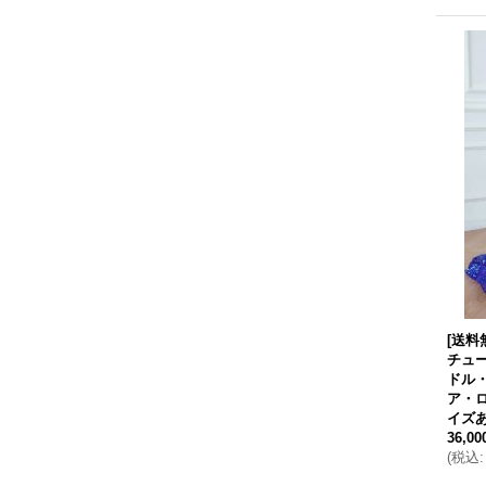
[送料
チュ
ドル
ア・ロ
イズあ
36,0
(
税込
: