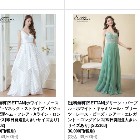
無料][SETTAN]ホワイト・ノース
[送料無料][SETTAN]グリーン・パープ
ブ・Vネック・ストライプ・ビジュ
ル・ホワイト・キャミソール・プリー
変形ヘム・フレア・Aライン・ロン
ツ・レース・ビーズ・シアー・エレガ
ス[即日発送][大きいサイズあり]
ント・ロングドレス[即日発送][大きい
02
]
サイズあり]
[
S35103
]
00円
(税別)
36,000円
(税別)
49,500円
)
(
税込
:
39,600円
)