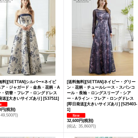
無料][SETTAN]シルバー×ネイビ
[送料無料][SETTAN]ネイビー・グリー
ベア・ジャガード・金糸・花柄・A
ン・花柄・チュールレース・スパンコ
ン・切替・フレア・ロングドレス
ール・長袖・ロングスリーブ・シア
発送][大きいサイズあり]
[
S37511
]
ー・Aライン・フレア・ロングドレス
[即日発送][大きいサイズあり]
[
S25403-
00円
(税別)
1
]
49,500円
)
32,600円
(税別)
(
税込
:
35,860円
)