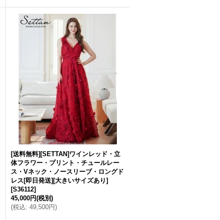
[送料無料][SETTAN]ワインレッド・立
体フラワー・プリント・チュールレー
ス・Vネック・ノースリーブ・ロングド
レス[即日発送][大きいサイズあり]
[
S36112
]
45,000円
(税別)
(
税込
:
49,500円
)