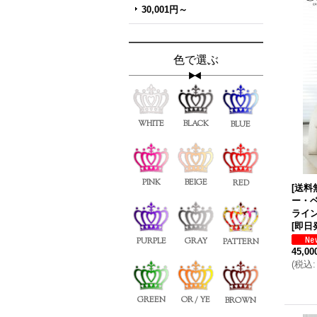
30,001円～
色で選ぶ
WHITE
BLACK
BLUE
PINK
BEIGE
RED
[送料
ー・
ライ
[即日
PURPLE
GRAY
PATTERN
45,0
(
税込
:
GREEN
OR / YE
BROWN