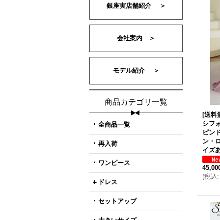
銀座実店舗紹介 ＞
会社案内 ＞
モデル紹介 ＞
商品カテゴリ一覧
[送料
シフ
全商品一覧
ピン
ン・ロ
再入荷
イズあ
ワンピース
45,0
(
税込
:
ドレス
セットアップ