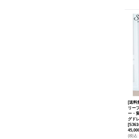
[送料
リー
ー・
グドレ
[
S361
45,0
(
税込
: