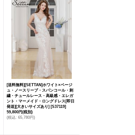
[送料無料][SETTAN]ホワイト×ベージ
ュ・ノースリーブ・スパンコール・刺
繍・チュールレース・高級感・エレガ
ント・マーメイド・ロングドレス[即日
発送][大きいサイズあり]
[
S37119
]
59,800円
(税別)
(
税込
:
65,780円
)