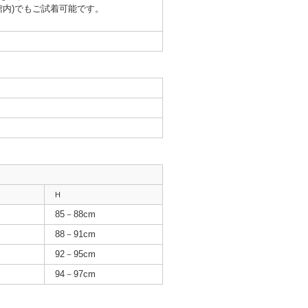
館内)でもご試着可能です。
H
85－88cm
88－91cm
92－95cm
94－97cm