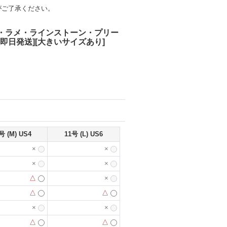
がご了承ください。
ーブ・ラメ・ラインストーン・プリー
日発送][大きいサイズあり]
号 (M) US4
11号 (L) US6
×
×
×
×
△
×
△
△
×
×
△
△