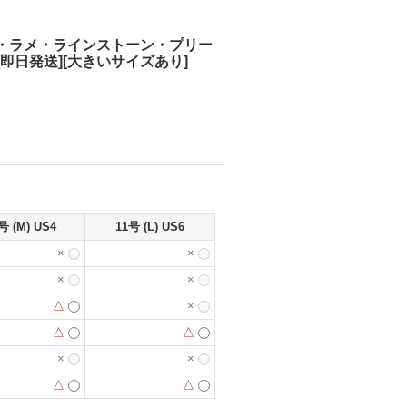
ーブ・ラメ・ラインストーン・プリー
日発送][大きいサイズあり]
号 (M) US4
11号 (L) US6
×
×
×
×
△
×
△
△
×
×
△
△