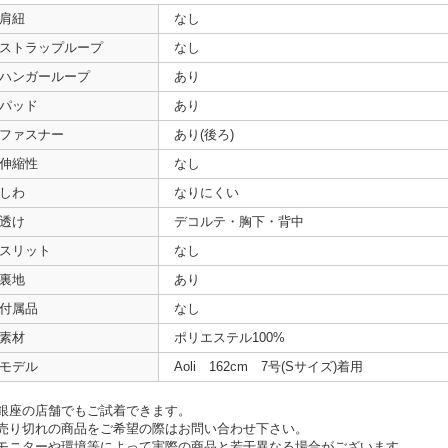
肩紐
なし
ストラップループ
なし
ハンガーループ
あり
パッド
あり
ファスナー
あり(後ろ)
伸縮性
なし
しわ
なりにくい
透け
デコルテ・胸下・背中
スリット
なし
裏地
あり
付属品
なし
素材
ポリエステル100%
モデル
Aoli 162cm 7号(Sサイズ)着用
銀座の店舗でもご試着できます。
売り切れの商品をご希望の際はお問い合わせ下さい。
モニターや環境等によって実際の商品と若干異なる場合がございます。