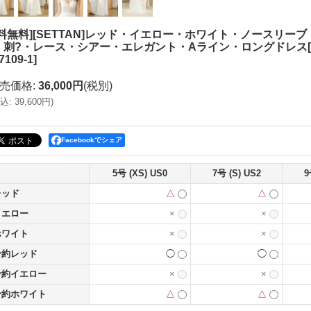
送料無料][SETTAN]レッド・イエロー・ホワイト・ノースリ
・刺?・レース・シアー・エレガント・Aライン・ロングドレス[即
7109-1
]
売価格
:
36,000円
(税別)
込
:
39,600円
)
Facebookでシェア
5号 (XS) US0
7号 (S) US2
9
レッド
△
△
イエロー
×
×
ホワイト
×
×
予約レッド
◯
◯
予約イエロー
×
×
予約ホワイト
△
△