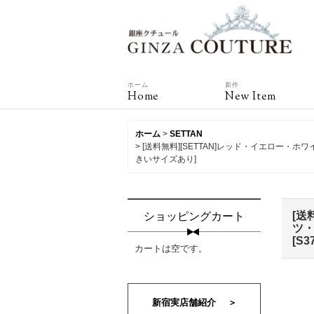
ホーム
新作
Home
New Item
ホーム
>
SETTAN
>
[送料無料][SETTAN]レッド・イエロー
きいサイズあり]
[送
ショッピングカート
ツ・
[
S3
カートは空です。
新宿実店舗紹介 ＞