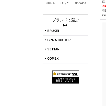
詳
GREEN
OR / YE
BROWN
※
在
お
ブランドで選ぶ
ERUKEI
GINZA COUTURE
SETTAN
COMEX