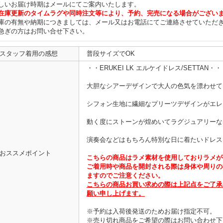
しいお届け時期はメールにてご案内いたします。
在庫更新のタイムラグや同時注文等により、予約、完売になる場合がござい
庫の有無や納期につきましては、メール又はお電話にてご連絡させていただ
急ぎの方はお問い合せ下さい。
スタッフ着用の感想
普段サイズでOK
・・ERUKEI LK エルケイドレス/SETTAN・・
大胆なシアーデザインで大人の色気を漂わせて
シフォン生地に繊細なプリーツデザインがエレ
動く度にストーンが煌めいてラグジュアリーな
演奏会などはもちろん特別な日に着たいドレス
おススメポイント
こちらの商品はラメ素材を使用しておりラメが
ご着用時や商品を開封される際は身体や周りの
ますのでご注意ください。
こちらの商品お買い求めの際は上記点をご了承
願い申し上げます。
※予約は入荷後発送のためお届け指定不可。
※売り切れ商品をご希望の際はお問い合わせ下