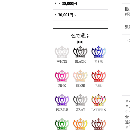
～30,000円
販
(
税
30,001円～
数
色で選ぶ
WHITE
BLACK
BLUE
PINK
BEIGE
RED
※
再
PURPLE
GRAY
PATTERN
※
全
通
※