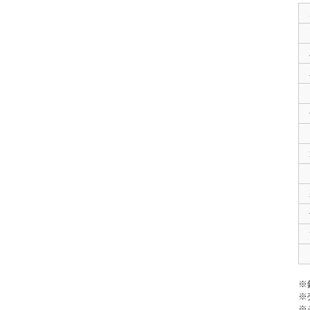
※
※
※