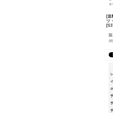
※
[
ツ
[
S3
販
(
税