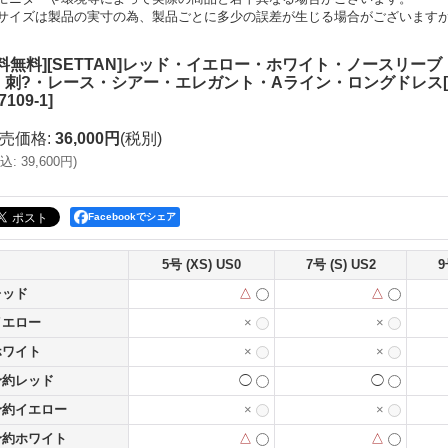
サイズは製品の実寸の為、製品ごとに多少の誤差が生じる場合がございます
送料無料][SETTAN]レッド・イエロー・ホワイト・ノースリ
・刺?・レース・シアー・エレガント・Aライン・ロングドレス[即
7109-1
]
売価格
:
36,000円
(税別)
込
:
39,600円
)
Facebookでシェア
5号 (XS) US0
7号 (S) US2
9
レッド
△
△
イエロー
×
×
ホワイト
×
×
予約レッド
◯
◯
予約イエロー
×
×
予約ホワイト
△
△