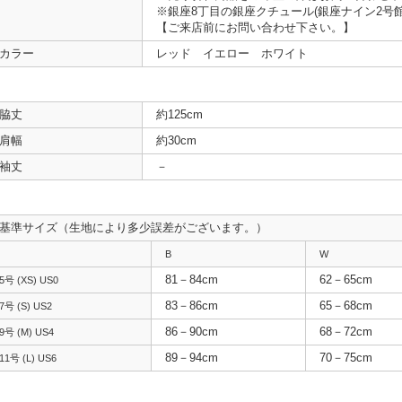
※銀座8丁目の銀座クチュール(銀座ナイン2号
【ご来店前にお問い合わせ下さい。】
カラー
レッド イエロー ホワイト
脇丈
約125cm
肩幅
約30cm
袖丈
－
基準サイズ（生地により多少誤差がございます。）
B
W
81－84cm
62－65cm
5号 (XS) US0
83－86cm
65－68cm
7号 (S) US2
86－90cm
68－72cm
9号 (M) US4
89－94cm
70－75cm
11号 (L) US6