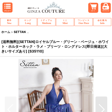
新作
ロング
ミディアム
ミニ
ワンピース
会社案内
New
Long
Medium
Mini
One Piece
Info
ホーム
>
SETTAN
>
[送料無料][SETTAN]ロイヤルブルー・グリーン・ベージ
[送料無料][SETTAN]ロイヤルブルー・グリーン・ベージュ・ホワイ
ト・ホルターネック・ラメ・プリーツ・ロングドレス[即日発送][大
きいサイズあり]
[
S35110
]