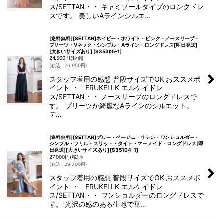
ス/SETTAN・・ キャミソールタイプのロングドレ
スです。 美しいAラインシルエ…
[送料無料][SETTAN]ネイビー・ホワイト・ピンク・ノースリーブ・
プリーツ・Vネック・シンプル・Aライン・ロングドレス[即日発送]
[大きいサイズあり]
[
S35305-1
]
24,500
円
(税別)
(
税込
:
26,950
円
)
スタッフ着用の感想 普段サイズでOK おススメポ
イント ・・ERUKEI LK エルケイドレ
ス/SETTAN・・ ノースリーブのロングドレスで
す。 プリーツが綺麗なAラインのシルエット。
デ…
[送料無料][SETTAN]ブルー・ベージュ・サテン・ワンショルダー・
シンプル・フリル・スリット・タイト・マーメイド・ロングドレス[即
日発送][大きいサイズあり]
[
S35104-1
]
27,000
円
(税別)
(
税込
:
29,700
円
)
スタッフ着用の感想 普段サイズでOK おススメポ
イント ・・ERUKEI LK エルケイドレ
ス/SETTAN・・ ワンショルダーのロングドレスで
す。 光沢の感のある生地で華…