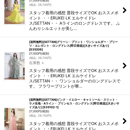
27,000
円
(税別)
(
税込
:
29,700
円
)
スタッフ着用の感想 普段サイズでOK おススメポ
イント ・・ERUKEI LK エルケイドレ
ス/SETTAN・・ Aラインのロングドレスです。 ふ
んわりシルエットが美し…
[送料無料][SETTAN]グリーン・プリント・ワンショルダー・プリー
ツ・エレガント・ロングドレス[即日発送][大きいサイズあり]
[
S35206
]
27,000
円
(税別)
(
税込
:
29,700
円
)
在庫数 ×
スタッフ着用の感想 普段サイズでOK おススメポ
イント ・・ERUKEI LK エルケイドレ
ス/SETTAN・・ ワンショルダーのロングドレスで
す。 フラワープリントが華…
[送料無料][SETTAN]ピンク・イエロー・キャミソール・スリット・
ラメ生地・Aライン・ プリンセス・ロングドレス[即日発送][大きいサ
イズあり]
[
S35102-1
]
27,000
円
(税別)
(
税込
:
29,700
円
)
スタッフ着用の感想 普段サイズでOK おススメポ
イント ・・ERUKEI LK エルケイドレ