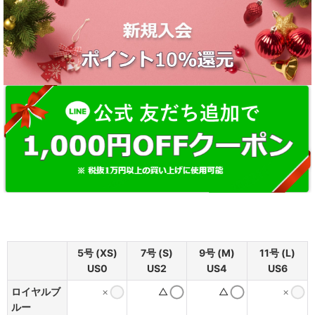
5号 (XS)
7号 (S)
9号 (M)
11号 (L)
US0
US2
US4
US6
ロイヤルブ
×
△
△
×
ルー