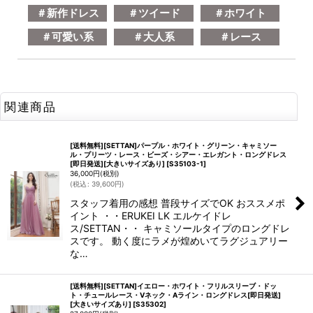
＃新作ドレス
＃ツイード
＃ホワイト
＃可愛い系
＃大人系
＃レース
関連商品
[送料無料][SETTAN]パープル・ホワイト・グリーン・キャミソー
ル・プリーツ・レース・ビーズ・シアー・エレガント・ロングドレス
[即日発送][大きいサイズあり]
[
S35103-1
]
36,000
円
(税別)
(
税込
:
39,600
円
)
スタッフ着用の感想 普段サイズでOK おススメポ
イント ・・ERUKEI LK エルケイドレ
ス/SETTAN・・ キャミソールタイプのロングドレ
スです。 動く度にラメが煌めいてラグジュアリー
な…
[送料無料][SETTAN]イエロー・ホワイト・フリルスリーブ・ドッ
ト・チュールレース・Vネック・Aライン・ロングドレス[即日発送]
[大きいサイズあり]
[
S35302
]