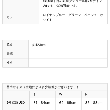
※銀座8丁目の銀座クチュール(銀座ナイン
内)でもご試着可能です。
ロイヤルブルー グリーン ベージュ ホ
カラー
ワイト
脇丈
約123cm
肩幅
－
袖丈
－
基準サイズ（生地により多少誤差がございます。）
B
W
H
81－84cm
62－65cm
85－88cm
5号 (XS) US0