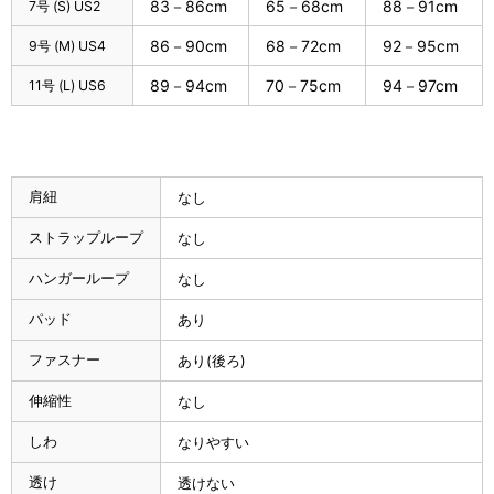
83－86cm
65－68cm
88－91cm
7号 (S) US2
86－90cm
68－72cm
92－95cm
9号 (M) US4
89－94cm
70－75cm
94－97cm
11号 (L) US6
肩紐
なし
ストラップループ
なし
ハンガーループ
なし
パッド
あり
ファスナー
あり(後ろ)
伸縮性
なし
しわ
なりやすい
透け
透けない