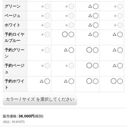
グリーン
×
×
△
×
ベージュ
×
×
△
×
ホワイト
×
×
△
×
予約ロイヤ
×
◯
△
△
ルブルー
予約グリー
×
△
◯
△
ン
予約ベージ
×
×
◯
△
ュ
予約ホワイ
△
△
◯
◯
ト
カラー
/
サイズ
を選択してください
販売価格
:
36,000
円
(税別)
(
税込
:
39,600
円
)