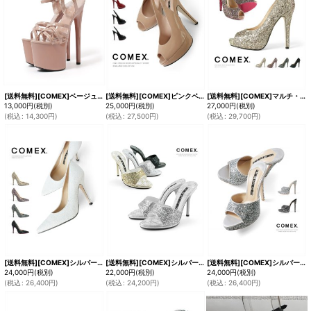
[送料無料][COMEX]ベージュ・ブラック・17cmヒール・軽量・2025新作・ハイヒール・厚底・ピンヒール・ストラップ・エナメル・サンダル [大きいサイズあり]
[送料無料][COMEX]ピンクベージュ・ブラック・ブラックエナメル・ヒール14cm・オープントゥ・ハイヒール・バックベルト・厚底・サンダル・プラットフォーム・パンプス[大きいサイズあり]
[送料無料][COMEX]マルチ・ブラック・ブラック×シルバー・ラメ・オープントゥ・13cmヒール・ハイヒール・グリッター・パンプス[大きいサイズあり]
13,000
円
(税別)
25,000
円
(税別)
27,000
円
(税別)
(
税込
:
14,300
円
)
(
税込
:
27,500
円
)
(
税込
:
29,700
円
)
[送料無料][COMEX]シルバー・ブラック・ハイヒール・ポインテッドトゥ・ピンヒール・ヒール10cm・ラメ・パンプス[大きいサイズあり]
[送料無料][COMEX]シルバー・ブラック・ハイヒール・11cm・グリッターラメ・ミュール・サンダル[大きいサイズあり]
[送料無料][COMEX]シルバー・ブラック・ハイヒール・グリッターラメ・ミュール・サンダル[大きいサイズあり]
24,000
円
(税別)
22,000
円
(税別)
24,000
円
(税別)
(
税込
:
26,400
円
)
(
税込
:
24,200
円
)
(
税込
:
26,400
円
)