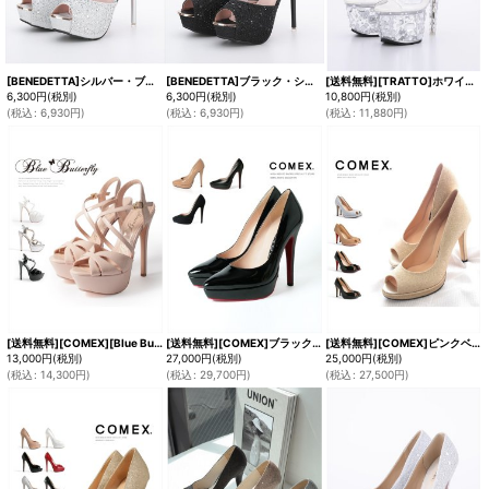
[BENEDETTA]シルバー・ブラック・オープントゥ・アンクルストラップ・ビジュー・ラメ・12.5cm・ハイヒール・パンプス[即日発送]
[BENEDETTA]ブラック・シルバー・オープントゥ・アンクルストラップ・ビジュー・ラメ・12.5cm・ハイヒール・パンプス[即日発送]
[送料無料][TRATTO]ホワイト・クリア・オープントゥ・ストラップ・厚底・サンダル[即日発送]
6,300
円
(税別)
6,300
円
(税別)
10,800
円
(税別)
(
税込
:
6,930
円
)
(
税込
:
6,930
円
)
(
税込
:
11,880
円
)
[送料無料][COMEX][Blue Buterfly]ブルーバタフライ・ピンクベージュ・ホワイト・シルバー・ブラック・ピンヒール・プラットフォーム・甲ストラップ・オープントゥ・ハイヒール・厚底・16cmヒール・ストラップ・サンダル[大きいサイズあり]
[送料無料][COMEX]ブラック・ブラックスエード・ピンクベージュエナメル・ブラックエナメル・ポインテッドトゥ・ピンヒール・ヒール13cm・本革・厚底・プラットフォーム・パンプス[大きいサイズあり]
[送料無料][COMEX]ピンクベージュエナメル・ブラックエナメル・オープントゥ・ピンヒール・エナメル・厚底・ラメ・ハイヒール・ヒール10cm・パンプス[大きいサイズあり]
13,000
円
(税別)
27,000
円
(税別)
25,000
円
(税別)
(
税込
:
14,300
円
)
(
税込
:
29,700
円
)
(
税込
:
27,500
円
)