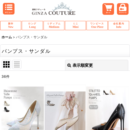
新作
ロング
ミディアム
ミニ
ワンピース
会社案内
New
Long
Medium
Mini
One Piece
Info
ホーム
>
パンプス・サンダル
パンプス・サンダル
表示順変更
閉じる
36
件
表示数
:
並び順
:
絞り込む