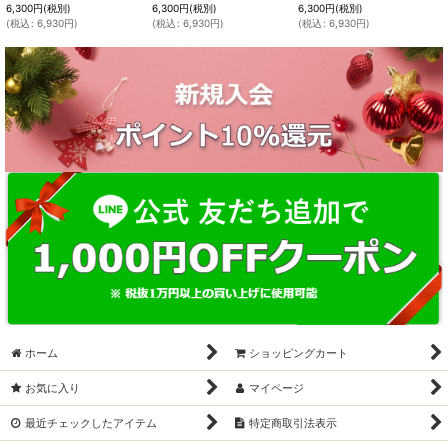
6,300
円
(税別)
6,300
円
(税別)
6,300
円
(税別)
(
税込
:
6,930
円
)
(
税込
:
6,930
円
)
(
税込
:
6,930
円
)
ホーム
ショッピングカート
お気に入り
マイページ
最近チェックしたアイテム
特定商取引法表示