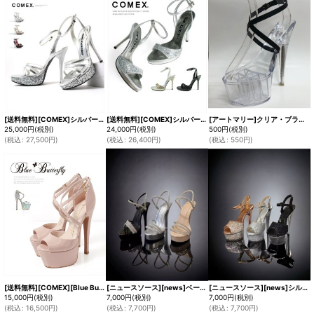
[送料無料][COMEX]シルバー・ゴールド・ブラック・ハイヒール・ピンヒール・ラメ・ヒール13cm・アンクルストラップ・厚底・サンダル[大きいサイズあり]
[送料無料][COMEX]シルバー・ゴールド・ブラック・ピンヒール・アンクルストラップ・12cm・ハイヒール・ラメ・サンダル[大きいサイズあり]
[アートマリー]クリア・ブラック・シューズ・ストラップ[即日発送]
25,000
円
(税別)
24,000
円
(税別)
500
円
(税別)
(
税込
:
27,500
円
)
(
税込
:
26,400
円
)
(
税込
:
550
円
)
[送料無料][COMEX][Blue Buterfly]ブルーバタフライ・ピンクベージュ・シルバー・エナメル・2026新作・14cmヒール・厚底・セパレート・ストラップ・パンプス[大きいサイズあり]
[ニュースソース][news]ベージュ・グレー・ブラック・２way・アンクルストラップ・ラインストーン・厚底・14cmヒール・サンダル[即日発送]
[ニュースソース][news]シルバー・ピンクゴールド・ブラック・アンクルストラップ・ラメ・グリッター・ラインストーンチャーム・厚底・16cmヒール・サンダル[即日発送]
15,000
円
(税別)
7,000
円
(税別)
7,000
円
(税別)
(
税込
:
16,500
円
)
(
税込
:
7,700
円
)
(
税込
:
7,700
円
)