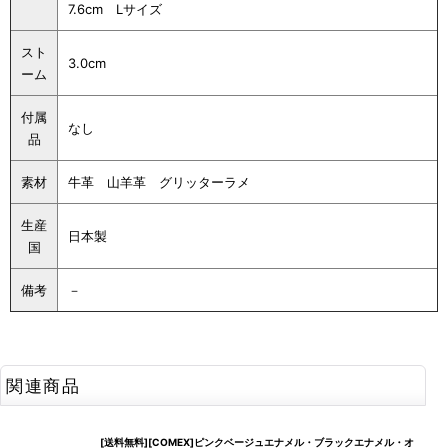
7.6cm Lサイズ
スト
3.0cm
ーム
付属
なし
品
素材
牛革 山羊革 グリッターラメ
生産
日本製
国
備考
－
関連商品
[送料無料][COMEX]ピンクベージュエナメル・ブラックエナメル・オ