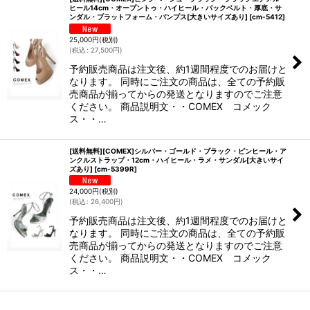
ヒール14cm・オープントゥ・ハイヒール・バックベルト・厚底・サ
ンダル・プラットフォーム・パンプス[大きいサイズあり]
[
cm-5412
]
25,000
円
(税別)
(
税込
:
27,500
円
)
予約販売商品は注文後、約1週間程度でのお届けと
なります。 同時にご注文の商品は、全ての予約販
売商品が揃ってからの発送となりますのでご注意
ください。 商品説明文・・COMEX コメック
ス・・…
[送料無料][COMEX]シルバー・ゴールド・ブラック・ピンヒール・ア
ンクルストラップ・12cm・ハイヒール・ラメ・サンダル[大きいサイ
ズあり]
[
cm-5399R
]
24,000
円
(税別)
(
税込
:
26,400
円
)
予約販売商品は注文後、約1週間程度でのお届けと
なります。 同時にご注文の商品は、全ての予約販
売商品が揃ってからの発送となりますのでご注意
ください。 商品説明文・・COMEX コメック
ス・・…