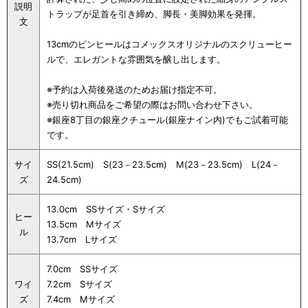
説明
トラップが足首を引き締め、脚長・美脚効果を発揮。
文
13cmのピンヒールはコメックスオリジナルのスクリューヒー
ルで、エレガントな雰囲気を醸し出します。
※予約は入荷後発送のためお届け指定不可。
※売り切れ商品をご希望の際はお問い合わせ下さい。
※銀座8丁目の銀座クチュール(銀座ナイン内)でもご試着可能
です。
サイ
SS(21.5cm) S(23－23.5cm) M(23－23.5cm) L(24－
ズ
24.5cm)
13.0cm SSサイズ・Sサイズ
ヒー
13.5cm Mサイズ
ル
13.7cm Lサイズ
7.0cm SSサイズ
ワイ
7.2cm Sサイズ
ズ
7.4cm Mサイズ