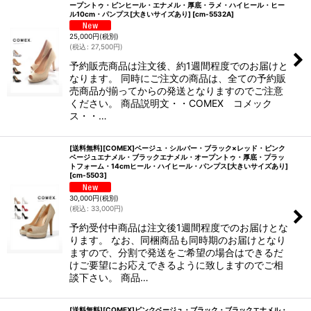
ープントゥ・ピンヒール・エナメル・厚底・ラメ・ハイヒール・ヒー
ル10cm・パンプス[大きいサイズあり]
[
cm-5532A
]
25,000
円
(税別)
(
税込
:
27,500
円
)
予約販売商品は注文後、約1週間程度でのお届けと
なります。 同時にご注文の商品は、全ての予約販
売商品が揃ってからの発送となりますのでご注意
ください。 商品説明文・・COMEX コメック
ス・・…
[送料無料][COMEX]ベージュ・シルバー・ブラック×レッド・ピンク
ベージュエナメル・ブラックエナメル・オープントゥ・厚底・プラッ
トフォーム・14cmヒール・ハイヒール・パンプス[大きいサイズあり]
[
cm-5503
]
30,000
円
(税別)
(
税込
:
33,000
円
)
予約受付中商品は注文後1週間程度でのお届けとな
ります。 なお、同梱商品も同時期のお届けとなり
ますので、分割で発送をご希望の場合はできるだ
けご要望にお応えできるように致しますのでご相
談下さい。 商品…
[送料無料][COMEX]ピンクベージュ・ブラック・ブラックエナメル・