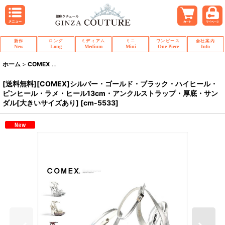
新作
ロング
ミディアム
ミニ
ワンピース
会社案内
New
Long
Medium
Mini
One Piece
Info
ホーム
>
COMEX
>
[送料無料][COMEX]シルバー・ゴールド・ブラック・ハイ
[送料無料][COMEX]シルバー・ゴールド・ブラック・ハイヒール・
ピンヒール・ラメ・ヒール13cm・アンクルストラップ・厚底・サン
ダル[大きいサイズあり]
[
cm-5533
]