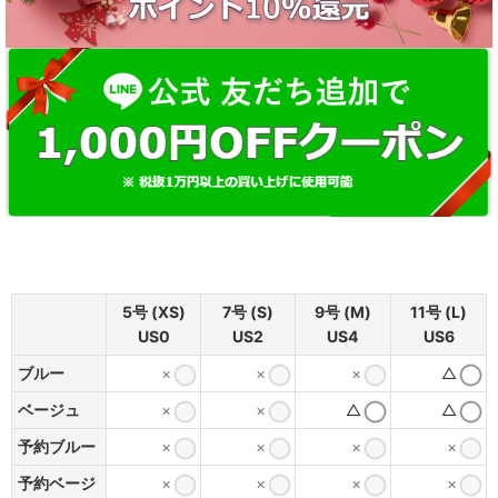
5号 (XS)
7号 (S)
9号 (M)
11号 (L)
US0
US2
US4
US6
ブルー
×
×
×
△
ベージュ
×
×
△
△
予約ブルー
×
×
×
×
予約ベージ
×
×
×
×