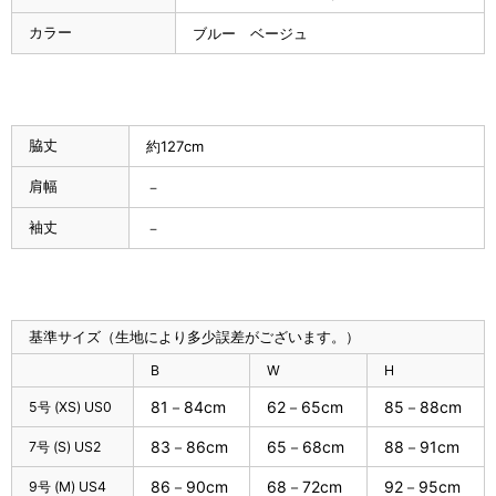
カラー
ブルー ベージュ
脇丈
約127cm
肩幅
－
袖丈
－
基準サイズ（生地により多少誤差がございます。）
B
W
H
81－84cm
62－65cm
85－88cm
5号 (XS) US0
83－86cm
65－68cm
88－91cm
7号 (S) US2
86－90cm
68－72cm
92－95cm
9号 (M) US4