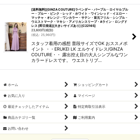
[送料無料][GINZA COUTURE]ラベンダー・パープル・ロイヤルブル
ー・ブルー・ピンク・レッド・ホワイト・ワインレッド・イエロー・
マッチャ・オレンジ・ワンカラー・サテン・首元フリル・シンプル・
ウエストマーク・マキシ・アメリカンスリーブ・Aライン・ロングド
レス [即日発送][大きいサイズあり]
[
C22165
]
23,600
円
(税別)
(
税込
:
25,960
円
)
スタッフ着用の感想 普段サイズでOK おススメポ
イント ・・ERUKEI LK エルケイドレス/GINZA
COUTURE・・ 露出控え目の大人シンプルなワン
カラードレスです。 ウエストリブ…
ホーム
ショッピングカート
お気に入り
マイページ
最近チェックしたアイテム
特定商取引法表示
商品カテゴリ一覧
ご利用案内
お問い合わせ