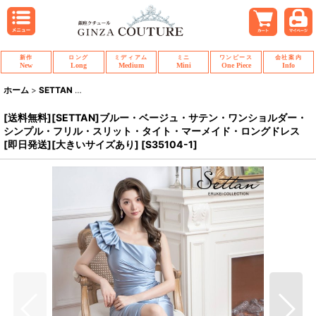
新作
ロング
ミディアム
ミニ
ワンピース
会社案内
New
Long
Medium
Mini
One Piece
Info
ホーム
>
SETTAN
>
[送料無料][SETTAN]ブルー・ベージュ・サテン・ワンシ
[送料無料][SETTAN]ブルー・ベージュ・サテン・ワンショルダー・
シンプル・フリル・スリット・タイト・マーメイド・ロングドレス
[即日発送][大きいサイズあり]
[
S35104-1
]