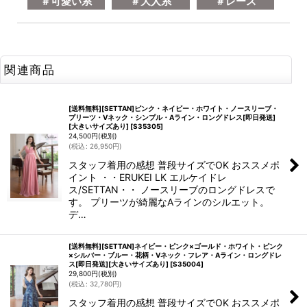
＃可愛い系
＃大人系
＃レース
関連商品
[送料無料][SETTAN]ピンク・ネイビー・ホワイト・ノースリーブ・
プリーツ・Vネック・シンプル・Aライン・ロングドレス[即日発送]
[大きいサイズあり]
[
S35305
]
24,500
円
(税別)
(
税込
:
26,950
円
)
スタッフ着用の感想 普段サイズでOK おススメポ
イント ・・ERUKEI LK エルケイドレ
ス/SETTAN・・ ノースリーブのロングドレスで
す。 プリーツが綺麗なAラインのシルエット。
デ…
[送料無料][SETTAN]ネイビー・ピンク×ゴールド・ホワイト・ピンク
×シルバー・ブルー・花柄・Vネック・フレア・Aライン・ロングドレ
ス[即日発送][大きいサイズあり]
[
S35004
]
29,800
円
(税別)
(
税込
:
32,780
円
)
スタッフ着用の感想 普段サイズでOK おススメポ