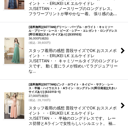
イント ・・ERUKEI LK エルケイドレ
ス/SETTAN・・ ノースリーブのロングドレス。
フラワープリントが華やかな一着。 張り感のあ…
[送料無料][SETTAN]グリーン・パープル・ホワイト・キャミソー
ル・プリーツ・レース・ビーズ・シアー・エレガント・ロングドレス
[即日発送][大きいサイズあり]
[
S35103
]
36,000
円
(税別)
(
税込
:
39,600
円
)
スタッフ着用の感想 普段サイズでOK おススメポ
イント ・・ERUKEI LK エルケイドレ
ス/SETTAN・・ キャミソールタイプのロングドレ
スです。 動く度にラメが煌めいてラグジュアリー
な…
[送料無料][SETTAN]ピンク・ホワイト・ネイビー・サテン・レー
ス・半袖・ハイウエスト・Aライン・ロングドレス[即日発送][大きい
サイズあり]
[
S33113-1
]
27,000
円
(税別)
(
税込
:
29,700
円
)
スタッフ着用の感想 普段サイズでOK おススメポ
イント ・・ERUKEI LK エルケイドレ
ス/SETTAN・・ 半袖のロングドレスです。 レー
ス切替とAラインで女性らしいシルエット。 袖…