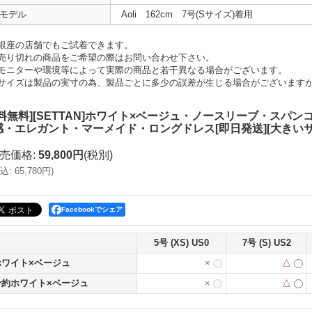
モデル
Aoli 162cm 7号(Sサイズ)着用
銀座の店舗でもご試着できます。
売り切れの商品をご希望の際はお問い合わせ下さい。
モニターや環境等によって実際の商品と若干異なる場合がございます。
サイズは製品の実寸の為、製品ごとに多少の誤差が生じる場合がございます
送料無料][SETTAN]ホワイト×ベージュ・ノースリーブ・スパ
感・エレガント・マーメイド・ロングドレス[即日発送][大きいサ
売価格
:
59,800円
(税別)
込
:
65,780円
)
Facebookでシェア
5号 (XS) US0
7号 (S) US2
ホワイト×ベージュ
×
△
予約ホワイト×ベージュ
×
△