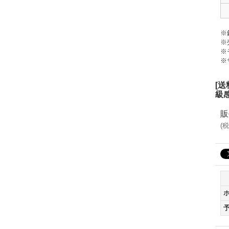
※
※
※
※
[
級
販
(
税