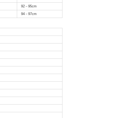
92－95cm
94－97cm