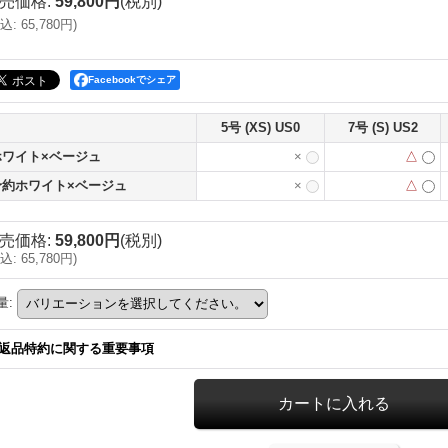
売価格
:
59,800円
(税別)
込
:
65,780円
)
Facebookでシェア
5号 (XS) US0
7号 (S) US2
ホワイト×ベージュ
×
△
予約ホワイト×ベージュ
×
△
売価格
:
59,800円
(税別)
込
:
65,780円
)
量
:
返品特約に関する重要事項