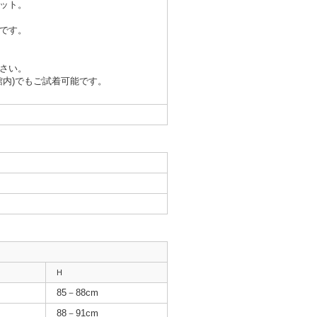
ット。
です。
さい。
館内)でもご試着可能です。
H
85－88cm
88－91cm