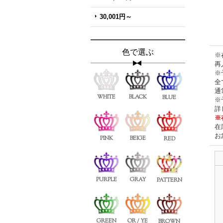
30,001円～
色で選ぶ
※
再
※
全
通
WHITE
BLACK
BLUE
※
詳
※
在
お
PINK
BEIGE
RED
PURPLE
GRAY
PATTERN
GREEN
OR / YE
BROWN