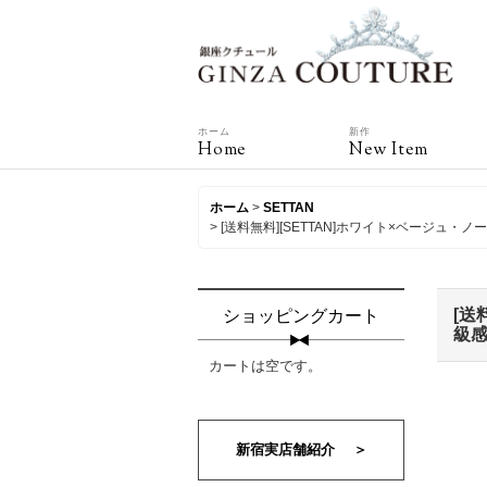
ホーム
新作
Home
New Item
ホーム
>
SETTAN
>
[送料無料][SETTAN]ホワイト×ベージ
[送
ショッピングカート
級感
カートは空です。
新宿実店舗紹介 ＞