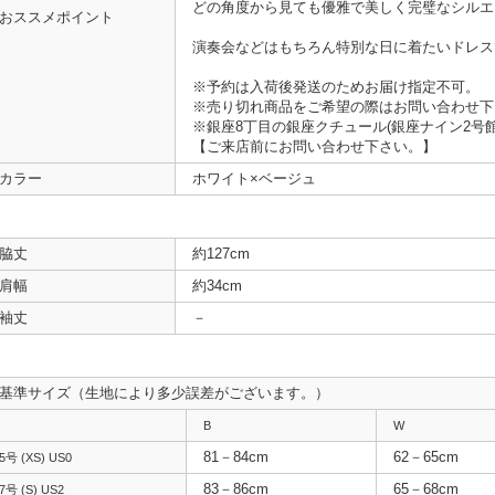
どの角度から見ても優雅で美しく完璧なシルエ
おススメポイント
演奏会などはもちろん特別な日に着たいドレス
※予約は入荷後発送のためお届け指定不可。
※売り切れ商品をご希望の際はお問い合わせ下
※銀座8丁目の銀座クチュール(銀座ナイン2号
【ご来店前にお問い合わせ下さい。】
カラー
ホワイト×ベージュ
脇丈
約127cm
肩幅
約34cm
袖丈
－
基準サイズ（生地により多少誤差がございます。）
B
W
81－84cm
62－65cm
5号 (XS) US0
83－86cm
65－68cm
7号 (S) US2