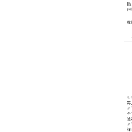
販
(
税
数
※
再
※
全
通
※
詳