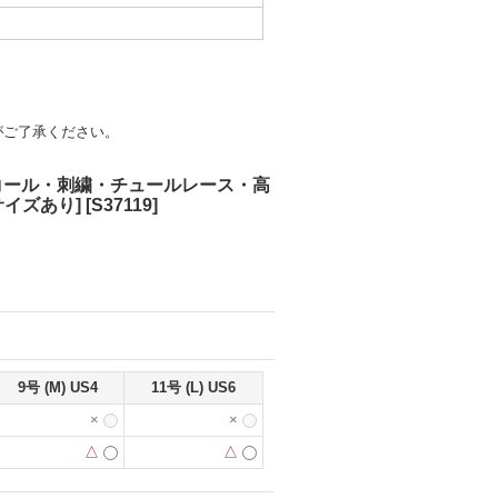
がご了承ください。
ンコール・刺繍・チュールレース・高
イズあり]
[
S37119
]
9号 (M) US4
11号 (L) US6
×
×
△
△