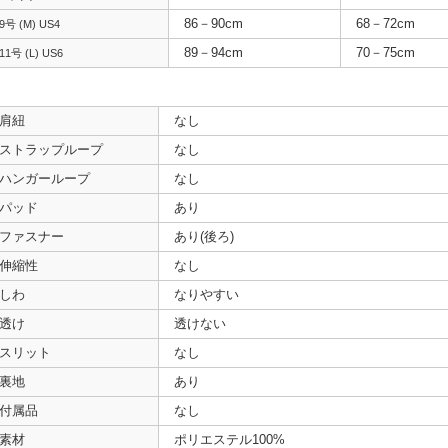
86－90cm
68－72cm
9号 (M) US4
89－94cm
70－75cm
11号 (L) US6
肩紐
なし
ストラップループ
なし
ハンガーループ
なし
パッド
あり
ファスナー
あり(後ろ)
伸縮性
なし
しわ
なりやすい
透け
透けない
スリット
なし
裏地
あり
付属品
なし
素材
ポリエステル100%