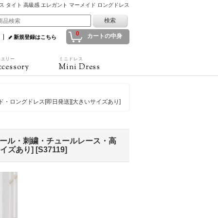
レース タイト 高級感 エレガント マーメイド ロングドレス
0
カートの中身
新規登録はこちら
ュエリー
ミニドレス
cessory
Mini Dress
・ロングドレス[即日発送][大きいサイズあり]
ンコール・刺繍・チュールレース・高
イズあり]
[
S37119
]