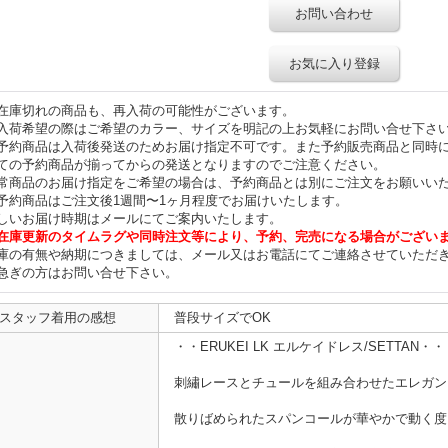
お問い合わせ
お気に入り登録
在庫切れの商品も、再入荷の可能性がございます。
入荷希望の際はご希望のカラー、サイズを明記の上お気軽にお問い合せ下さ
予約商品は入荷後発送のためお届け指定不可です。また予約販売商品と同時
ての予約商品が揃ってからの発送となりますのでご注意ください。
常商品のお届け指定をご希望の場合は、予約商品とは別にご注文をお願いい
予約商品はご注文後1週間〜1ヶ月程度でお届けいたします。
しいお届け時期はメールにてご案内いたします。
在庫更新のタイムラグや同時注文等により、予約、完売になる場合がござい
庫の有無や納期につきましては、メール又はお電話にてご連絡させていただ
急ぎの方はお問い合せ下さい。
スタッフ着用の感想
普段サイズでOK
・・ERUKEI LK エルケイドレス/SETTAN・・
刺繡レースとチュールを組み合わせたエレガン
散りばめられたスパンコールが華やかで動く度