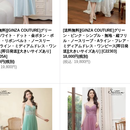
料][GINZA COUTURE]グリー
[送料無料][GINZA COUTURE]グリー
ホワイト・ドット・金ボタン・ポ
ン・ピンク・シンプル・無地・縦フリ
ト・リボンベルト・ノースリー
ル・ノースリーブ・Aライン・フレア・
Aライン・ミディアムドレス・ワン
ミディアムドレス・ワンピース[即日発
[即日発送][大きいサイズあり]
送][大きいサイズあり]
[
C22303
]
05A
]
18,000円
(税別)
00円
(税別)
(
税込
:
19,800円
)
19,800円
)