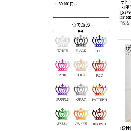
ット
30,001円～
ス[即
[
S379
27,0
(
税込
:
色で選ぶ
WHITE
BLACK
BLUE
PINK
BEIGE
RED
PURPLE
GRAY
PATTERN
GREEN
OR / YE
BROWN
[送料