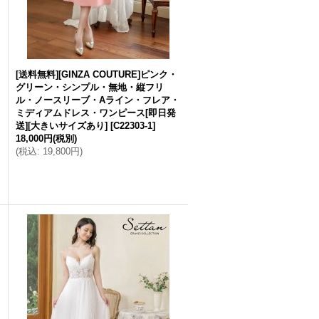
[送料無料][GINZA COUTURE]ピンク・
グリーン・シンプル・無地・縦フリ
ル・ノースリーブ・Aライン・フレア・
ミディアムドレス・ワンピース[即日発
送][大きいサイズあり]
[
C22303-1
]
18,000円
(税別)
(
税込
:
19,800円
)