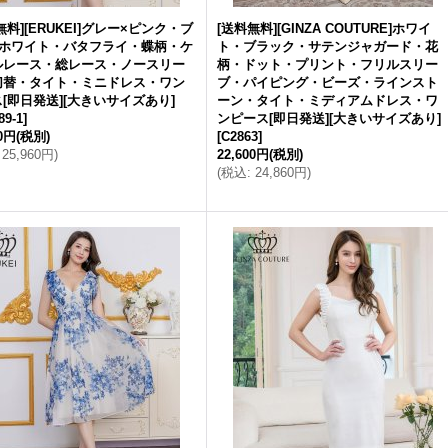
無料][ERUKEI]グレー×ピンク・ブ
[送料無料][GINZA COUTURE]ホワイ
×ホワイト・バタフライ・蝶柄・ケ
ト・ブラック・サテンジャガード・花
ルレース・総レース・ノースリー
柄・ドット・プリント・フリルスリー
切替・タイト・ミニドレス・ワン
ブ・パイピング・ビーズ・ラインスト
[即日発送][大きいサイズあり]
ーン・タイト・ミディアムドレス・ワ
89-1
]
ンピース[即日発送][大きいサイズあり]
00円
(税別)
[
C2863
]
25,960円
)
22,600円
(税別)
(
税込
:
24,860円
)