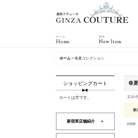
ホーム
新作
Home
New Item
ホーム
>
春夏コレクション
春
ショッピングカート
エル
カートは空です。
表
新宿実店舗紹介 ＞
233
件