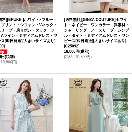
無料][ERUKEI]ホワイト×ブルー・
[送料無料][GINZA COUTURE]ホワイ
・プリント・シフォン・Vネック・
ト・ネイビー・ワンカラー・異素材・
スリーブ・肩リボン・タック・フ
シャーリング・ノースリーブ・シンプ
・Aライン・ミディアムドレス・ワ
ル・タイト・ミディアムドレス・ワン
ス[即日発送][大きいサイズあり]
ピース[即日発送][大きいサイズあり]
90
]
[
C25092
]
18,000円
(税別)
00円
(税別)
(
税込
:
19,800円
)
19,800円
)