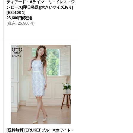
ティアード・Aライン・ミニドレス・ワ
ンピース[即日発送][大きいサイズあり]
[
E25108-1
]
23,600円
(税別)
(
税込
:
25,960円
)
[送料無料][ERUKEI]ブルー×ホワイト・