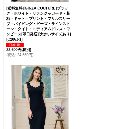
[送料無料][GINZA COUTURE]ブラッ
ク・ホワイト・サテンジャガード・花
柄・ドット・プリント・フリルスリー
ブ・パイピング・ビーズ・ラインスト
ーン・タイト・ミディアムドレス・ワ
ンピース[即日発送][大きいサイズあり]
[
C2863-1
]
22,600円
(税別)
(
税込
:
24,860円
)