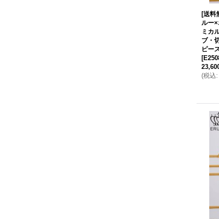
[送料
ルー
ミカ
ブ・
ピース
[
E250
23,6
(
税込
: