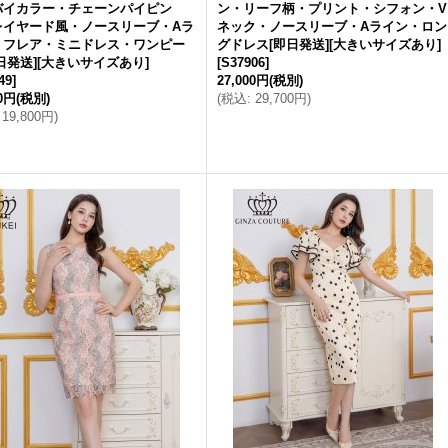
バイカラー・チェーンパイピン
ン・リーフ柄・プリント・シフォン・V
レイヤード風・ノースリーブ・Aラ
ネック・ノースリーブ・Aライン・ロン
・フレア・ミニドレス・ワンピー
グドレス[即日発送][大きいサイズあり]
日発送][大きいサイズあり]
[
S37906
]
49
]
27,000円
(税別)
00円
(税別)
(
税込
:
29,700円
)
19,800円
)