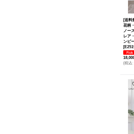
[送料
花柄
ノー
レア
ンピー
[
E251
18,0
(
税込
: