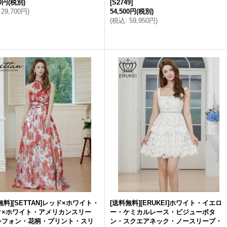
00円
(税別)
[
S2749
]
29,700円
)
54,500円
(税別)
(
税込
:
59,950円
)
無料][SETTAN]レッド×ホワイト・
[送料無料][ERUKEI]ホワイト・イエロ
ク×ホワイト・アメリカンスリー
ー・ケミカルレース・ビジューボタ
シフォン・花柄・プリント・スリ
ン・スクエアネック・ノースリーブ・