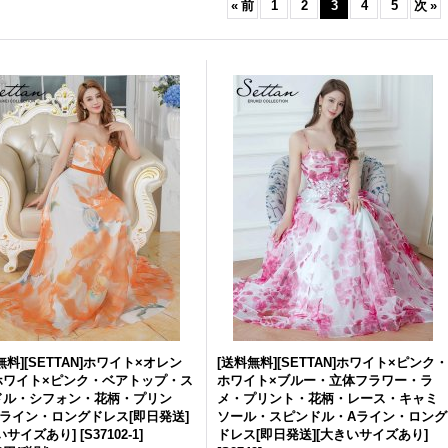
«
前
1
2
3
4
5
次
»
無料][SETTAN]ホワイト×オレン
[送料無料][SETTAN]ホワイト×ピンク・
ホワイト×ピンク・ベアトップ・ス
ホワイト×ブルー・立体フラワー・ラ
ドル・シフォン・花柄・プリン
メ・プリント・花柄・レース・キャミ
ライン・ロングドレス[即日発送]
ソール・スピンドル・Aライン・ロング
いサイズあり]
[
S37102-1
]
ドレス[即日発送][大きいサイズあり]