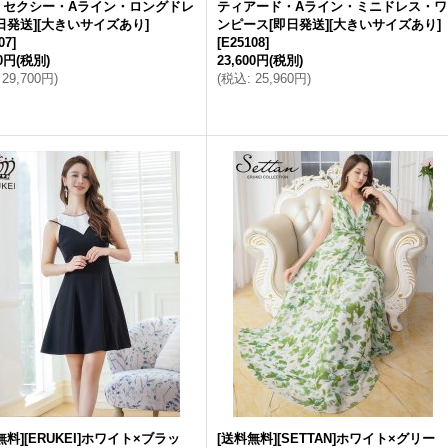
・セクシー・Aライン・ロングドレ
ティアード・Aライン・ミニドレス・ワ
日発送][大きいサイズあり]
ンピース[即日発送][大きいサイズあり]
07
]
[
E25108
]
00円
(税別)
23,600円
(税別)
29,700円
)
(
税込
:
25,960円
)
無料][ERUKEI]ホワイト×ブラッ
[送料無料][SETTAN]ホワイト×グリー