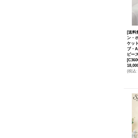
[送料無
ン・
ケッ
ブ・
ピース
[
C360
18,0
(
税込
: