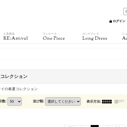
ログイン
人気商品
ワンピース
ロングドレス
ジ
RE:Arrival
One Piece
Long Dress
Ac
夏コレクション
ケイの春夏コレクション
示数
:
並び順
:
表示方法
: