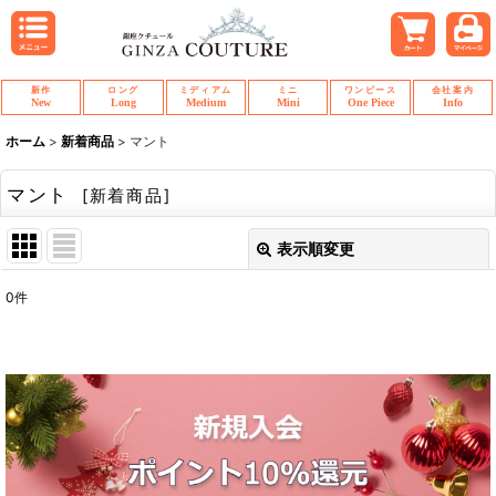
新作
ロング
ミディアム
ミニ
ワンピース
会社案内
New
Long
Medium
Mini
One Piece
Info
ホーム
>
新着商品
>
マント
マント
[
新着商品
]
表示順変更
閉じる
0
件
表示数
:
並び順
:
絞り込む