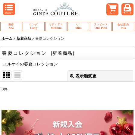
新作
ロング
ミディアム
ミニ
ワンピース
会社案内
New
Long
Medium
Mini
One Piece
Info
ホーム
>
新着商品
>
春夏コレクション
春夏コレクション
[
新着商品
]
エルケイの春夏コレクション
表示順変更
閉じる
0
件
表示数
:
並び順
:
絞り込む