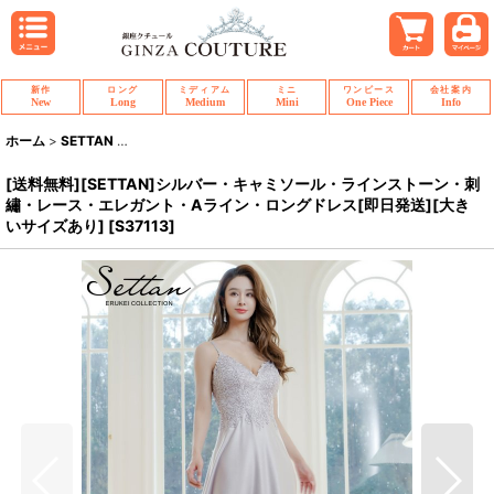
新作
ロング
ミディアム
ミニ
ワンピース
会社案内
New
Long
Medium
Mini
One Piece
Info
ホーム
>
SETTAN
>
[送料無料][SETTAN]シルバー・キャミソール・ラインス
[送料無料][SETTAN]シルバー・キャミソール・ラインストーン・刺
繡・レース・エレガント・Aライン・ロングドレス[即日発送][大き
いサイズあり]
[
S37113
]