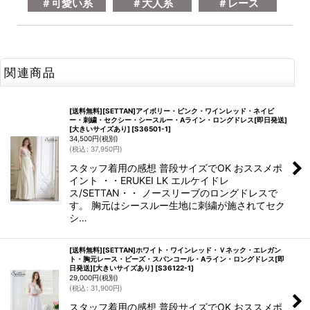
＃可愛い系
＃大人系
＃レース
関連商品
[送料無料][SETTAN]アイボリー・ピンク・ワインレッド・ネイビ
ー・刺繍・セクシー・シースルー・Aライン・ロングドレス[即日発送]
[大きいサイズあり]
[
S36501-1
]
34,500
円
(税別)
(
税込
:
37,950
円
)
スタッフ着用の感想 普段サイズでOK おススメポ
イント ・・ERUKEI LK エルケイドレ
ス/SETTAN・・ ノースリーブのロングドレスで
す。 胸元はシースルー生地に刺繍が施されてセク
シ…
[送料無料][SETTAN]ホワイト・ワインレッド・Ｖネック・エレガン
ト・胸元レース・ビーズ・スパンコール・Aライン・ロングドレス[即
日発送][大きいサイズあり]
[
S36122-1
]
29,000
円
(税別)
(
税込
:
31,900
円
)
スタッフ着用の感想 普段サイズでOK おススメポ