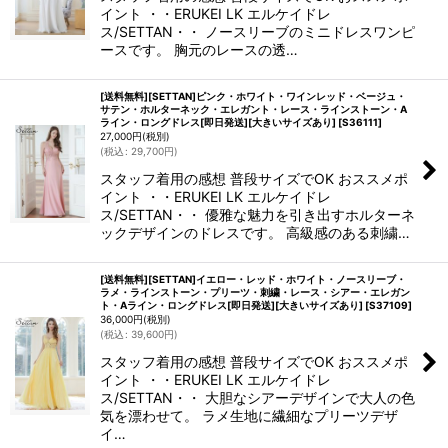
イント ・・ERUKEI LK エルケイドレ
ス/SETTAN・・ ノースリーブのミニドレスワンピ
ースです。 胸元のレースの透…
[送料無料][SETTAN]ピンク・ホワイト・ワインレッド・ベージュ・
サテン・ホルターネック・エレガント・レース・ラインストーン・A
ライン・ロングドレス[即日発送][大きいサイズあり]
[
S36111
]
27,000
円
(税別)
(
税込
:
29,700
円
)
スタッフ着用の感想 普段サイズでOK おススメポ
イント ・・ERUKEI LK エルケイドレ
ス/SETTAN・・ 優雅な魅力を引き出すホルターネ
ックデザインのドレスです。 高級感のある刺繍…
[送料無料][SETTAN]イエロー・レッド・ホワイト・ノースリーブ・
ラメ・ラインストーン・プリーツ・刺繍・レース・シアー・エレガン
ト・Aライン・ロングドレス[即日発送][大きいサイズあり]
[
S37109
]
36,000
円
(税別)
(
税込
:
39,600
円
)
スタッフ着用の感想 普段サイズでOK おススメポ
イント ・・ERUKEI LK エルケイドレ
ス/SETTAN・・ 大胆なシアーデザインで大人の色
気を漂わせて。 ラメ生地に繊細なプリーツデザ
イ…