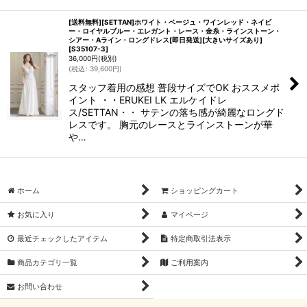
[送料無料][SETTAN]ホワイト・ベージュ・ワインレッド・ネイビ
ー・ロイヤルブルー・エレガント・レース・金糸・ラインストーン・
シアー・Aライン・ロングドレス[即日発送][大きいサイズあり]
[
S35107-3
]
36,000
円
(税別)
(
税込
:
39,600
円
)
スタッフ着用の感想 普段サイズでOK おススメポ
イント ・・ERUKEI LK エルケイドレ
ス/SETTAN・・ サテンの落ち感が綺麗なロングド
レスです。 胸元のレースとラインストーンが華
や…
ホーム
ショッピングカート
お気に入り
マイページ
最近チェックしたアイテム
特定商取引法表示
商品カテゴリ一覧
ご利用案内
お問い合わせ