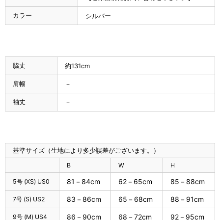
カラー
シルバー
脇丈
約131cm
肩幅
－
袖丈
－
基準サイズ（生地により多少誤差がございます。）
B
W
H
81－84cm
62－65cm
85－88cm
5号 (XS) US0
83－86cm
65－68cm
88－91cm
7号 (S) US2
86－90cm
68－72cm
92－95cm
9号 (M) US4