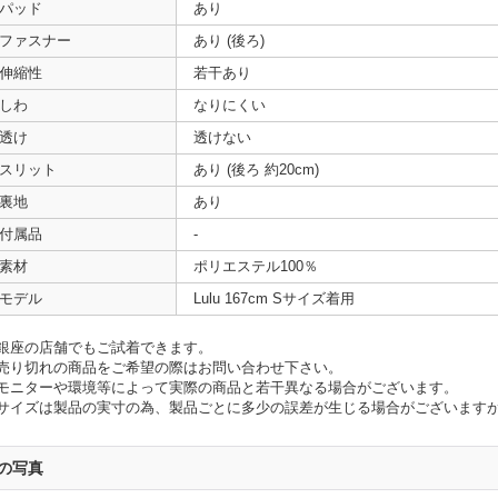
パッド
あり
ファスナー
あり (後ろ)
伸縮性
若干あり
しわ
なりにくい
透け
透けない
スリット
あり (後ろ 約20cm)
裏地
あり
付属品
-
素材
ポリエステル100％
モデル
Lulu 167cm Sサイズ着用
銀座の店舗でもご試着できます。
売り切れの商品をご希望の際はお問い合わせ下さい。
モニターや環境等によって実際の商品と若干異なる場合がございます。
サイズは製品の実寸の為、製品ごとに多少の誤差が生じる場合がございます
の写真