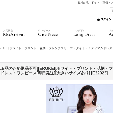
[LK]白地・ドット・花柄
ログイン
人気商品
ワンピース
ロングドレス
ジ
RE:Arrival
One Piece
Long Dress
Ac
][ERUKEI]ホワイト・プリント・花柄・フレンチスリーブ・タイト・ミディアムドレス
ALE品のため返品不可][ERUKEI]ホワイト・プリント・花柄
ドレス・ワンピース[即日発送][大きいサイズあり]
[
E32023
]