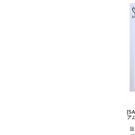
[
ア
販