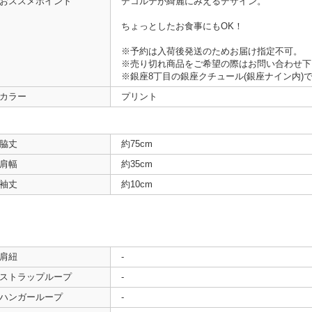
おススメポイント
デコルテが綺麗にみえるデザイン。
ちょっとしたお食事にもOK！
※予約は入荷後発送のためお届け指定不可。
※売り切れ商品をご希望の際はお問い合わせ下
※銀座8丁目の銀座クチュール(銀座ナイン内)
カラー
プリント
脇丈
約75cm
肩幅
約35cm
袖丈
約10cm
肩紐
-
ストラップループ
-
ハンガーループ
-