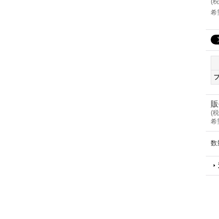
(
税
希
販
(
税
希
数