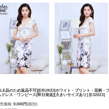
SALE品のため返品不可][ERUKEI]ホワイト・プリント・花
ムドレス・ワンピース[即日発送][大きいサイズあり]
[
E32023
]
売価格
:
9,000円
(税別)