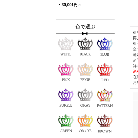
30,001円～
色で選ぶ
※
再
※
全
WHITE
BLACK
通
BLUE
※
詳
※
在
PINK
BEIGE
RED
お
PURPLE
GRAY
PATTERN
GREEN
OR / YE
BROWN