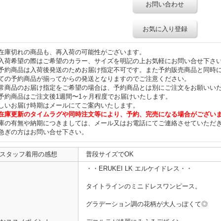
お問い合わせ
お気に入り登録
在庫切れの商品も、再入荷の可能性がございます。
入荷希望の際はご希望のカラー、サイズを明記の上お気軽にお問い合せ下さ
予約商品は入荷後発送のためお届け指定不可です。また予約販売商品と同時
ての予約商品が揃ってからの発送となりますのでご注意ください。
常商品のお届け指定をご希望の場合は、予約商品とは別にご注文をお願いい
予約商品はご注文後1週間〜1ヶ月程度でお届けいたします。
しいお届け時期はメールにてご案内いたします。
在庫更新のタイムラグや同時注文等により、予約、完売になる場合がござい
庫の有無や納期につきましては、メール又はお電話にてご連絡させていただ
急ぎの方はお問い合せ下さい。
スタッフ着用の感想
普段サイズでOK
・・ERUKEI LK エルケイドレス・・
タイトラインのミニドレスワンピース。
グラデーション調の花柄が大人っぽくて◎