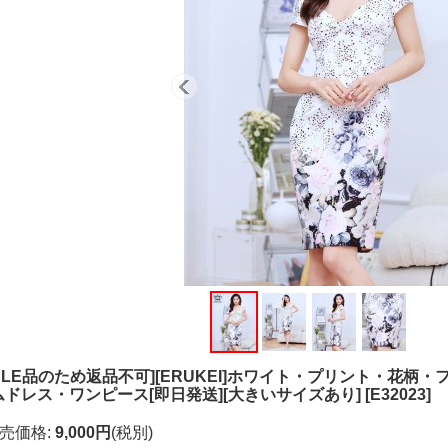
SALE品のため返品不可][ERUKEI]ホワイト・プリント・花
ムドレス・ワンピース[即日発送][大きいサイズあり]
[
E32023
]
売価格
:
9,000円
(税別)