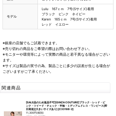
Lulu 167ｃｍ 7号(Sサイズ)着用
ブラック ピンク ネイビー
モデル
Karen 165ｃｍ 7号(Sサイズ)着用
レッド イエロー
※銀座の店舗でもご試着できます。
※売り切れの商品をご希望の際はお問い合わせ下さい。
※モニターや環境等によって実際の商品と若干異なる場合がござい
ます。
※サイズは製品の実寸の為、製品ごとに多少の誤差が生じる場合が
ございますがご了承ください。
関連商品
[SALE品のため返品不可][GINZA COUTURE]ブラック・レッド・ピ
ンク・ツイード・チェック・半袖・ミディアムドレス・ワンピース[即
日発送][大きいサイズあり]
[
C33188-2
]
11,300
円
(税別)