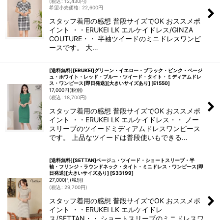
(
税込
:
12,430
円
)
希望小売価格
:
22,600
円
スタッフ着用の感想 普段サイズでOK おススメポ
イント ・・ERUKEI LK エルケイドレス/GINZA
COUTURE・・ 半袖ツイードのミニドレスワンピ
ースです。 大…
[送料無料][ERUKEI]グリーン・イエロー・ブラック・ピンク・ベージ
ュ・ホワイト・レッド・ブルー・ツイード・タイト・ミディアムドレ
ス・ワンピース[即日発送][大きいサイズあり]
[
E1550
]
17,000
円
(税別)
(
税込
:
18,700
円
)
スタッフ着用の感想 普段サイズでOK おススメポ
イント ・・ERUKEI LK エルケイドレス・・ ノー
スリーブのツイードミディアムドレスワンピース
です。 上品なツイードは普段使いもできる…
[送料無料][SETTAN]ベージュ・ツイード・ショートスリーブ・半
袖・フリンジ・ラウンドネック・タイト・ミニドレス・ワンピース[即
日発送][大きいサイズあり]
[
S33199
]
27,000
円
(税別)
(
税込
:
29,700
円
)
スタッフ着用の感想 普段サイズでOK おススメポ
イント ・・ERUKEI LK エルケイドレ
ス/SETTAN・・ ショートスリーブのミニドレスワ