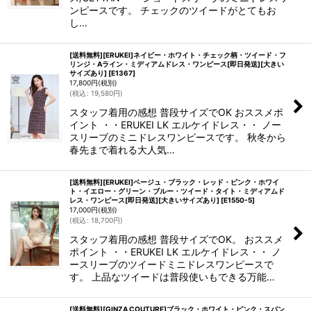
ンピースです。 チェックのツイードがとてもお
し…
[送料無料][ERUKEI]ネイビー・ホワイト・チェック柄・ツイード・フ
リンジ・Aライン・ミディアムドレス・ワンピース[即日発送][大きい
サイズあり]
[
E1367
]
17,800
円
(税別)
(
税込
:
19,580
円
)
スタッフ着用の感想 普段サイズでOK おススメポ
イント ・・ERUKEI LK エルケイドレス・・ ノー
スリーブのミニドレスワンピースです。 秋冬から
春先まで着れる大人気…
[送料無料][ERUKEI]ベージュ・ブラック・レッド・ピンク・ホワイ
ト・イエロー・グリーン・ブルー・ツイード・タイト・ミディアムド
レス・ワンピース[即日発送][大きいサイズあり]
[
E1550-5
]
17,000
円
(税別)
(
税込
:
18,700
円
)
スタッフ着用の感想 普段サイズでOK。 おススメ
ポイント ・・ERUKEI LK エルケイドレス・・ ノ
ースリーブのツイードミニドレスワンピースで
す。 上品なツイードは普段使いもできる万能…
[送料無料][GINZA COUTURE]ブラック・ホワイト・ピンク・スパン