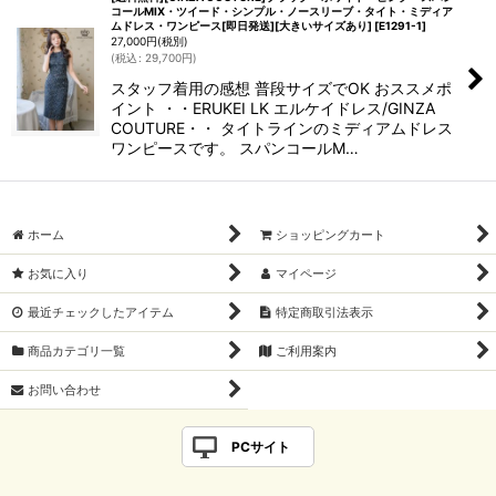
コールMIX・ツイード・シンプル・ノースリーブ・タイト・ミディア
ムドレス・ワンピース[即日発送][大きいサイズあり]
[
E1291-1
]
27,000
円
(税別)
(
税込
:
29,700
円
)
スタッフ着用の感想 普段サイズでOK おススメポ
イント ・・ERUKEI LK エルケイドレス/GINZA
COUTURE・・ タイトラインのミディアムドレス
ワンピースです。 スパンコールM…
ホーム
ショッピングカート
お気に入り
マイページ
最近チェックしたアイテム
特定商取引法表示
商品カテゴリ一覧
ご利用案内
お問い合わせ
PCサイト