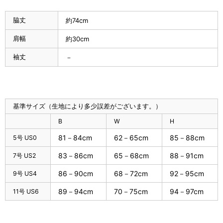
脇丈
約74cm
肩幅
約30cm
袖丈
－
基準サイズ（生地により多少誤差がございます。）
B
W
H
81－84cm
62－65cm
85－88cm
5号 US0
83－86cm
65－68cm
88－91cm
7号 US2
86－90cm
68－72cm
92－95cm
9号 US4
89－94cm
70－75cm
94－97cm
11号 US6