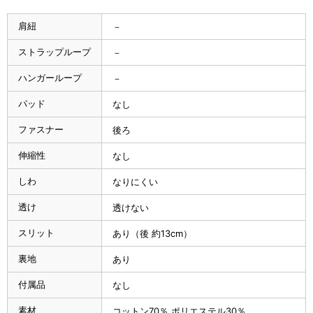
肩紐
－
ストラップループ
－
ハンガーループ
－
パッド
なし
ファスナー
後ろ
伸縮性
なし
しわ
なりにくい
透け
透けない
スリット
あり（後 約13cm）
裏地
あり
付属品
なし
素材
コットン70％ ポリエステル30％