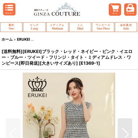
新作
ロング
ミディアム
ミニ
ワンピース
会社案内
New
Long
Medium
Mini
One Piece
Info
ホーム
>
ERUKEI
>
[送料無料][ERUKEI]ブラック・レッド・ネイビー・ピン
[送料無料][ERUKEI]ブラック・レッド・ネイビー・ピンク・イエロ
ー・ブルー・ツイード・フリンジ・タイト・ミディアムドレス・ワ
ンピース[即日発送][大きいサイズあり]
[
E1369-1
]