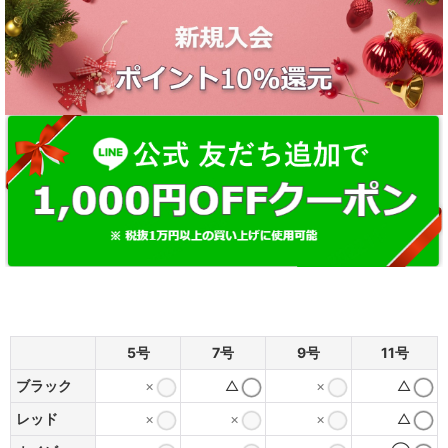
5号
7号
9号
11号
ブラック
×
△
×
△
レッド
×
×
×
△