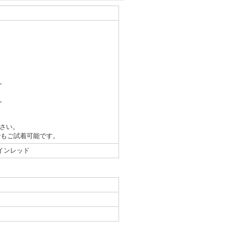
。
。
さい。
でもご試着可能です。
インレッド