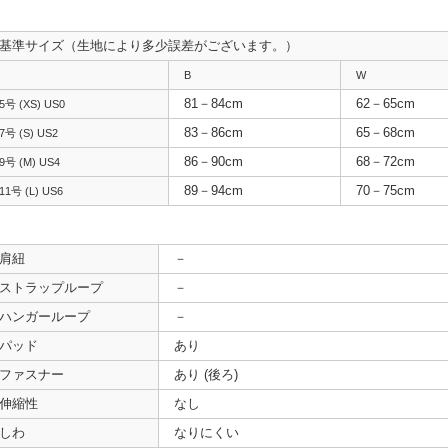
基準サイズ（生地により多少誤差がございます。）
B
W
81－84cm
62－65cm
5号 (XS) US0
83－86cm
65－68cm
7号 (S) US2
86－90cm
68－72cm
9号 (M) US4
89－94cm
70－75cm
11号 (L) US6
肩紐
－
ストラップループ
－
ハンガーループ
－
パッド
あり
ファスナー
あり (後ろ)
伸縮性
なし
しわ
なりにくい