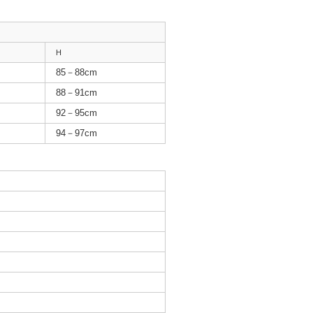
H
85－88cm
88－91cm
92－95cm
94－97cm