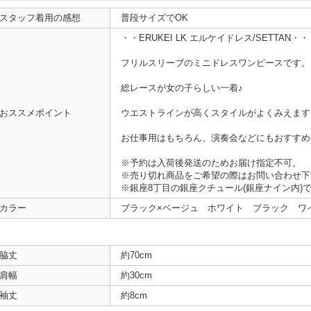
スタッフ着用の感想
普段サイズでOK
・・ERUKEI LK エルケイドレス/SETTAN・・
フリルスリーブのミニドレスワンピースです。
総レースが女の子らしい一着♪
おススメポイント
ウエストラインが高くスタイルがよくみえます
お仕事用はもちろん、演奏会などにもおすすめ
※予約は入荷後発送のためお届け指定不可。
※売り切れ商品をご希望の際はお問い合わせ下
※銀座8丁目の銀座クチュール(銀座ナイン内)
カラー
ブラック×ベージュ ホワイト ブラック ワ
脇丈
約70cm
肩幅
約30cm
袖丈
約8cm