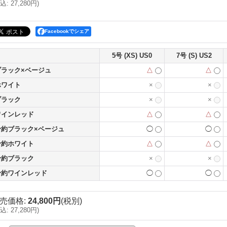
込
:
27,280円
)
Facebookでシェア
5号 (XS) US0
7号 (S) US2
ブラック×ベージュ
△
△
ホワイト
×
×
ブラック
×
×
ワインレッド
△
△
予約ブラック×ベージュ
◯
◯
予約ホワイト
△
△
予約ブラック
×
×
予約ワインレッド
◯
◯
売価格
:
24,800円
(税別)
込
:
27,280円
)