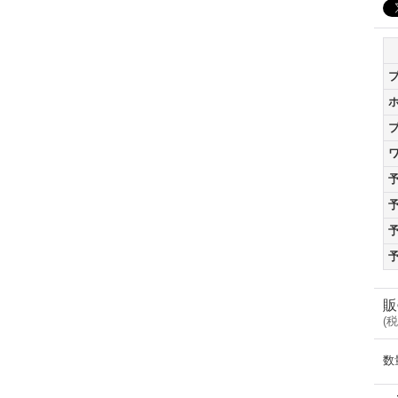
販
(
税
数