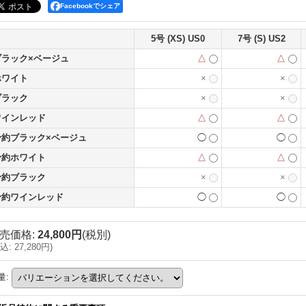
Facebookでシェア
5号 (XS) US0
7号 (S) US2
ブラック×ベージュ
△
△
ホワイト
×
×
ブラック
×
×
ワインレッド
△
△
予約ブラック×ベージュ
◯
◯
予約ホワイト
△
△
予約ブラック
×
×
予約ワインレッド
◯
◯
売価格
:
24,800円
(税別)
込
:
27,280円
)
量
: