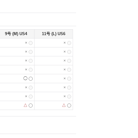
9号 (M) US4
11号 (L) US6
×
×
×
×
×
×
×
×
◯
×
×
×
×
×
△
△