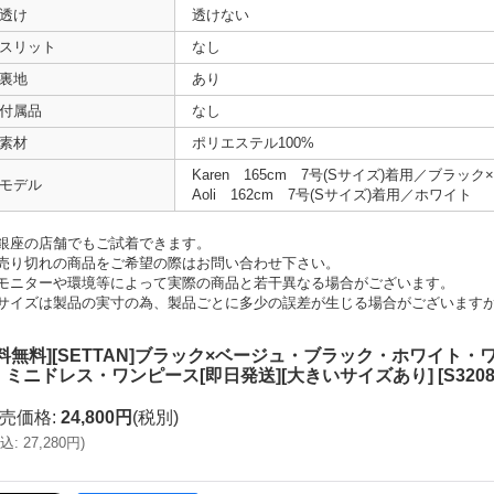
透け
透けない
スリット
なし
裏地
あり
付属品
なし
素材
ポリエステル100%
Karen 165cm 7号(Sサイズ)着用／ブラッ
モデル
Aoli 162cm 7号(Sサイズ)着用／ホワイト
銀座の店舗でもご試着できます。
売り切れの商品をご希望の際はお問い合わせ下さい。
モニターや環境等によって実際の商品と若干異なる場合がございます。
サイズは製品の実寸の為、製品ごとに多少の誤差が生じる場合がございます
送料無料][SETTAN]ブラック×ベージュ・ブラック・ホワイト
・ミニドレス・ワンピース[即日発送][大きいサイズあり]
[
S320
売価格
:
24,800円
(税別)
込
:
27,280円
)