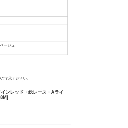
ク×ベージュ
がご了承ください。
・ワインレッド・総レース・Aライ
88M
]