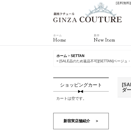
[送料無料
ホーム
新作
Home
New Item
ホーム
>
SETTAN
>
[SALE品のため返品不可][SETTAN]ベ
[S
ショッピングカート
ダー
カートは空です。
新宿実店舗紹介 ＞