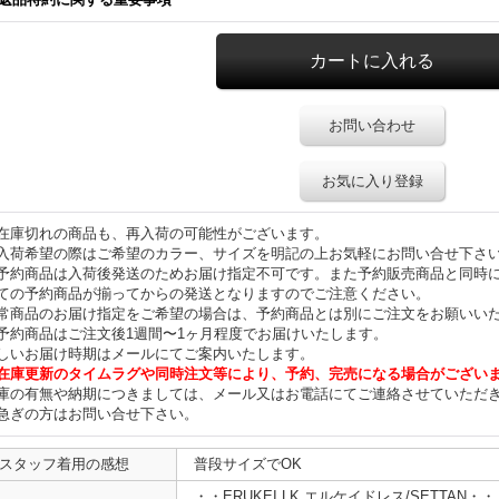
お問い合わせ
お気に入り登録
在庫切れの商品も、再入荷の可能性がございます。
入荷希望の際はご希望のカラー、サイズを明記の上お気軽にお問い合せ下さ
予約商品は入荷後発送のためお届け指定不可です。また予約販売商品と同時
ての予約商品が揃ってからの発送となりますのでご注意ください。
常商品のお届け指定をご希望の場合は、予約商品とは別にご注文をお願いい
予約商品はご注文後1週間〜1ヶ月程度でお届けいたします。
しいお届け時期はメールにてご案内いたします。
在庫更新のタイムラグや同時注文等により、予約、完売になる場合がござい
庫の有無や納期につきましては、メール又はお電話にてご連絡させていただ
急ぎの方はお問い合せ下さい。
スタッフ着用の感想
普段サイズでOK
・・ERUKEI LK エルケイドレス/SETTAN・・