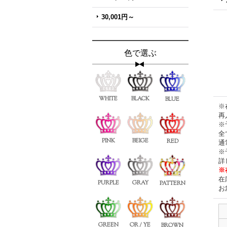
30,001円～
色で選ぶ
WHITE
BLACK
BLUE
※
再
※
全
PINK
BEIGE
RED
通
※
詳
※
在
PURPLE
GRAY
PATTERN
お
GREEN
OR / YE
BROWN