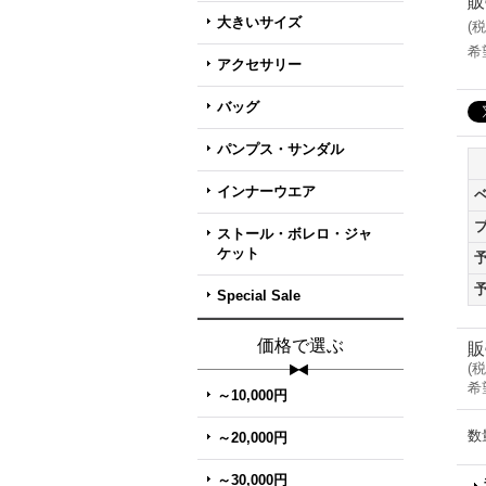
販
大きいサイズ
(
税
希
アクセサリー
バッグ
パンプス・サンダル
インナーウエア
ストール・ボレロ・ジャ
ケット
Special Sale
価格で選ぶ
販
(
税
希
～10,000円
数
～20,000円
～30,000円