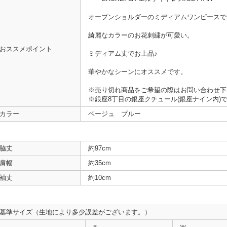
オープンショルダーのミディアムワンピースで
綺麗なカラーのお花刺繍が可愛い。
おススメポイント
ミディアム丈でお上品♪
華やかなシーンにオススメです。
※売り切れ商品をご希望の際はお問い合わせ下
※銀座8丁目の銀座クチュール(銀座ナイン内)
カラー
ベージュ ブルー
脇丈
約97cm
肩幅
約35cm
袖丈
約10cm
基準サイズ（生地により多少誤差がございます。）