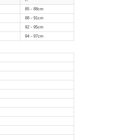
H
85－88cm
88－91cm
92－95cm
94－97cm