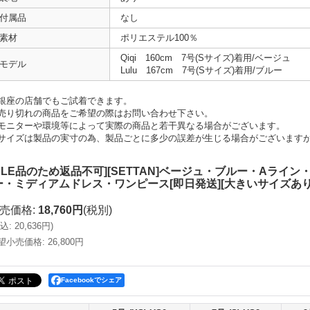
付属品
なし
素材
ポリエステル100％
Qiqi 160cm 7号(Sサイズ)着用/ベージュ
モデル
Lulu 167cm 7号(Sサイズ)着用/ブルー
銀座の店舗でもご試着できます。
売り切れの商品をご希望の際はお問い合わせ下さい。
モニターや環境等によって実際の商品と若干異なる場合がございます。
サイズは製品の実寸の為、製品ごとに多少の誤差が生じる場合がございます
SALE品のため返品不可][SETTAN]ベージュ・ブルー・Aラ
ー・ミディアムドレス・ワンピース[即日発送][大きいサイズあり
売価格
:
18,760円
(税別)
込
:
20,636円
)
望小売価格
:
26,800円
Facebookでシェア