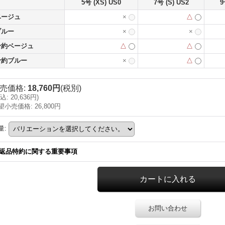
5号 (XS) US0
7号 (S) US2
9
ベージュ
×
△
ブルー
×
×
予約ベージュ
△
△
予約ブルー
×
△
売価格
:
18,760円
(税別)
込
:
20,636円
)
望小売価格
:
26,800円
量
:
返品特約に関する重要事項
お問い合わせ