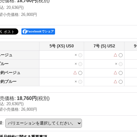
売価格
:
18,760円
(税別)
込
:
20,636円
)
望小売価格
:
26,800円
Facebookでシェア
5号 (XS) US0
7号 (S) US2
9
ベージュ
×
△
ブルー
×
×
予約ベージュ
△
△
予約ブルー
×
△
売価格
:
18,760円
(税別)
込
:
20,636円
)
望小売価格
:
26,800円
量
:
返品特約に関する重要事項