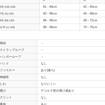
B
W
81－84cm
62－65cm
5号 (XS) US0
83－86cm
65－68cm
7号 (S) US2
86－90cm
68－72cm
9号 (M) US4
89－94cm
70－75cm
11号 (L) US6
肩紐
－
ストラップループ
－
ハンガーループ
－
パッド
なし
ファスナー
あり(後ろ)
伸縮性
なし
しわ
なりにくい
透け
デコルテ部分透け感あり
スリット
なし
裏地
あり