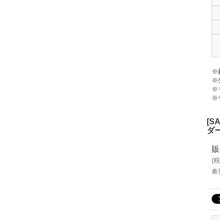
※
※
※
※
[
ダ
販
(
税
希