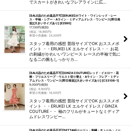
でスカートがきれいなフレアラインに広…
[SALE品のため返品不可][ERUKEI]ホワイト・ワインレッド・レー
ス・半袖・シアー・Aライン・ミディアムドレス・ワンピース[即日発
送][大きいサイズあり]
[
E2590
]
17,150
円
(税別)
(
税込
:
18,865
円
)
希望小売価格
:
24,500
円
スタッフ着用の感想 普段サイズでOK おススメポ
イント ・・ERUKEI LK エルケイドレス・・ お花
の刺繍がかわいいワンピース レースの半袖で気に
なる二の腕もしっかりカ…
[SALE品のため返品不可][GINZA COUTURE]レッド・イエロー・花
柄・フリルスリーブ・ウエスト切り替え・Aライン・フレア・ミディ
アムドレス・ワンピース[即日発送][大きいサイズあり]
[
C33106-1
]
9,000
円
(税別)
(
税込
:
9,900
円
)
希望小売価格
:
18,000
円
スタッフ着用の感想 普段サイズでOK おススメポ
イント ・・ERUKEI LK エルケイドレス / GINZA
COUTURE・・ 袖のフリルがキュートなミディア
ムドレスワンピー…
[SALE品のため返品不可][SETTAN]ベージュ・刺繍・チュール・ノー