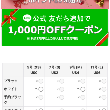
5号 (XS)
7号 (S)
9号 (M)
11号 (L)
US0
US2
US4
US6
ブラック
×
×
×
×
ホワイト
△
×
△
×
予約ブラッ
×
×
×
×
ク