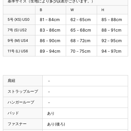
基準サイズ（生地により多少誤差がございます。）
B
W
H
81－84cm
62－65cm
85－88cm
5号 (XS) US0
83－86cm
65－68cm
88－91cm
7号 (S) US2
86－90cm
68－72cm
92－95cm
9号 (M) US4
89－94cm
70－75cm
94－97cm
11号 (L) US6
肩紐
－
ストラップループ
－
ハンガーループ
－
パッド
あり
ファスナー
あり(後ろ)