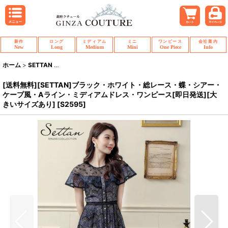
新作
ロング
ミディアム
ミニ
ワンピース
会社案内
New
Long
Medium
Mini
One Piece
Info
ホーム
>
SETTAN
>
[送料無料][SETTAN]ブラック・ホワイト・総レース・蝶
[送料無料][SETTAN]ブラック・ホワイト・総レース・蝶・シアー・
ケープ風・Aライン・ミディアムドレス・ワンピース[即日発送][大
きいサイズあり]
[
S2595
]