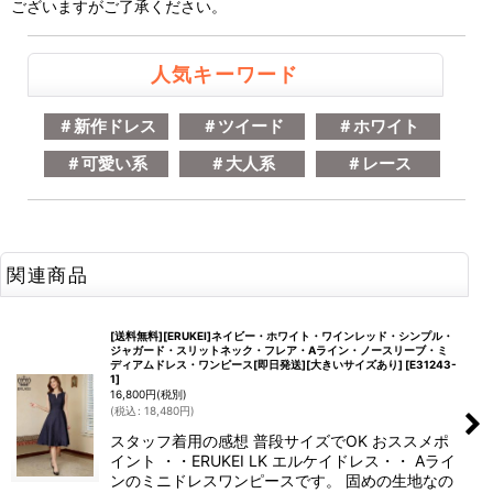
ございますがご了承ください。
人気キーワード
＃新作ドレス
＃ツイード
＃ホワイト
＃可愛い系
＃大人系
＃レース
関連商品
[送料無料][ERUKEI]ネイビー・ホワイト・ワインレッド・シンプル・
ジャガード・スリットネック・フレア・Aライン・ノースリーブ・ミ
ディアムドレス・ワンピース[即日発送][大きいサイズあり]
[
E31243-
1
]
16,800
円
(税別)
(
税込
:
18,480
円
)
スタッフ着用の感想 普段サイズでOK おススメポ
イント ・・ERUKEI LK エルケイドレス・・ Aライ
ンのミニドレスワンピースです。 固めの生地なの