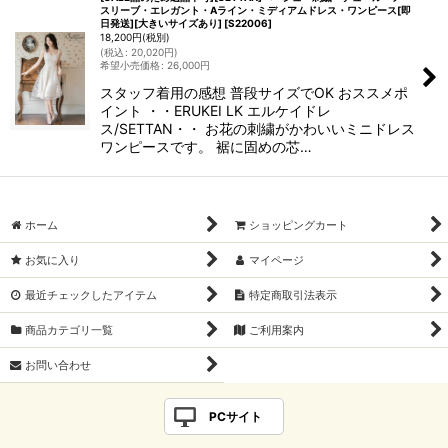
スリーブ・エレガント・Aライン・ミディアムドレス・ワンピース[即
日発送][大きいサイズあり]
[
S22006
]
18,200
円
(税別)
(
税込
:
20,020
円
)
希望小売価格
:
26,000
円
スタッフ着用の感想 普段サイズでOK おススメポ
イント ・・ERUKEI LK エルケイドレ
ス/SETTAN・・ お花の刺繍がかわいいミニドレス
ワンピースです。 裾に固めの芯…
ホーム
ショッピングカート
お気に入り
マイページ
最近チェックしたアイテム
特定商取引法表示
商品カテゴリ一覧
ご利用案内
お問い合わせ
PCサイト