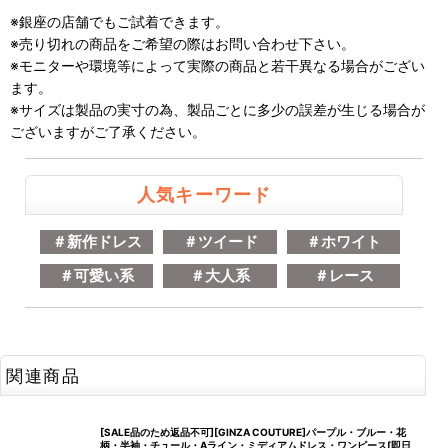
※銀座の店舗でもご試着できます。
※売り切れの商品をご希望の際はお問い合わせ下さい。
※モニターや環境等によって実際の商品と若干異なる場合がござい
ます。
※サイズは製品の実寸の為、製品ごとに多少の誤差が生じる場合が
ございますがご了承ください。
人気キーワード
＃新作ドレス
＃ツイード
＃ホワイト
＃可愛い系
＃大人系
＃レース
関連商品
[SALE品のため返品不可][GINZA COUTURE]パープル・ブルー・花
柄・半袖・チュール・Aライン・ミディアムドレス・ワンピース[即日