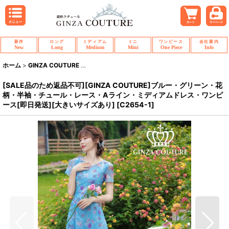
新作
ロング
ミディアム
ミニ
ワンピース
会社案内
New
Long
Medium
Mini
One Piece
Info
ホーム
>
GINZA COUTURE
>
[SALE品のため返品不可][GINZA COUTU
[SALE品のため返品不可][GINZA COUTURE]ブルー・グリーン・花
柄・半袖・チュール・レース・Aライン・ミディアムドレス・ワンピ
ース[即日発送][大きいサイズあり]
[
C2654-1
]