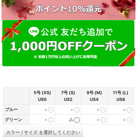
5号 (XS)
7号 (S)
9号 (M)
11号 (L)
US0
US2
US4
US6
ブルー
×
×
×
×
グリーン
×
△
×
×
カラー
/
サイズ
を選択してください