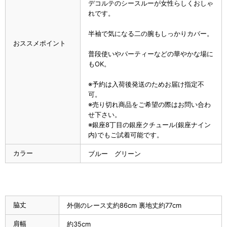
デコルテのシースルーが女性らしくおしゃ
れです。
半袖で気になる二の腕もしっかりカバー。
おススメポイント
普段使いやパーティーなどの華やかな場に
もOK。
※予約は入荷後発送のためお届け指定不
可。
※売り切れ商品をご希望の際はお問い合わ
せ下さい。
※銀座8丁目の銀座クチュール(銀座ナイン
内)でもご試着可能です。
カラー
ブルー グリーン
脇丈
外側のレース丈約86cm 裏地丈約77cm
肩幅
約35cm