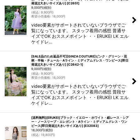
発送][大きいサイズあり]
[
C2651
]
9,000
円
(税別)
(
税込
:
9,900
円
)
希望小売価格
:
18,000
円
video要素がサポートされていないブラウザでご
覧になっています。 スタッフ着用の感想 普通サ
イズでOK おススメポイント ・・ERUKEI LK エル
ケイドレ…
[SALE品のため返品不可][GINZA COUTURE]ピンク・グリーン・花
柄・半袖・チュール・Aライン・ミディアムドレス・ワンピース[即日
発送][大きいサイズあり]
[
C2642-1
]
9,000
円
(税別)
(
税込
:
9,900
円
)
希望小売価格
:
18,000
円
video要素がサポートされていないブラウザでご
覧になっています。 スタッフ着用の感想 普段サ
イズでOK おススメポイント ・・ERUKEI LK エル
ケイドレ…
[送料無料][ERUKEI]ブラック・イエロー・ホワイト・総レース・シア
ー・ノースリーブ・エレガント・Aライン・ミディアムドレス・ワン
ピース[即日発送][大きいサイズあり]
[
E32083
]
18,000
円
(税別)
(
税込
:
19,800
円
)