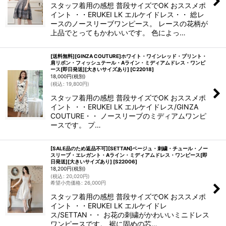
スタッフ着用の感想 普段サイズでOK おススメポ
イント ・・ERUKEI LK エルケイドレス・・ 総レ
ースのノースリーブワンピース。 レースの花柄が
上品でとってもかわいいです。 色によっ…
[送料無料][GINZA COUTURE]ホワイト・ワインレッド・プリント・
肩リボン・フィッシュテール・Aライン・ミディアムドレス・ワンピ
ース[即日発送][大きいサイズあり]
[
C22018
]
18,000
円
(税別)
(
税込
:
19,800
円
)
スタッフ着用の感想 普段サイズでOK おススメポ
イント ・・ERUKEI LK エルケイドレス/GINZA
COUTURE・・ ノースリーブのミディアムワンピ
ースです。 プ…
[SALE品のため返品不可][SETTAN]ベージュ・刺繍・チュール・ノー
スリーブ・エレガント・Aライン・ミディアムドレス・ワンピース[即
日発送][大きいサイズあり]
[
S22006
]
18,200
円
(税別)
(
税込
:
20,020
円
)
希望小売価格
:
26,000
円
スタッフ着用の感想 普段サイズでOK おススメポ
イント ・・ERUKEI LK エルケイドレ
ス/SETTAN・・ お花の刺繍がかわいいミニドレス
ワンピースです。 裾に固めの芯…