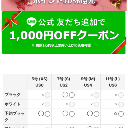
5号 (XS)
7号 (S)
9号 (M)
11号 (L)
US0
US2
US4
US6
ブラック
×
◯
×
×
ホワイト
×
×
×
×
予約ブラッ
◯
◯
◯
△
ク