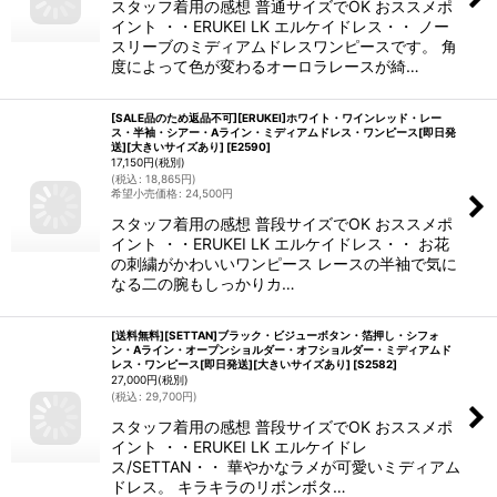
スタッフ着用の感想 普通サイズでOK おススメポ
イント ・・ERUKEI LK エルケイドレス・・ ノー
スリーブのミディアムドレスワンピースです。 角
度によって色が変わるオーロラレースが綺…
[SALE品のため返品不可][ERUKEI]ホワイト・ワインレッド・レー
ス・半袖・シアー・Aライン・ミディアムドレス・ワンピース[即日発
送][大きいサイズあり]
[
E2590
]
17,150
円
(税別)
(
税込
:
18,865
円
)
希望小売価格
:
24,500
円
スタッフ着用の感想 普段サイズでOK おススメポ
イント ・・ERUKEI LK エルケイドレス・・ お花
の刺繍がかわいいワンピース レースの半袖で気に
なる二の腕もしっかりカ…
[送料無料][SETTAN]ブラック・ビジューボタン・箔押し・シフォ
ン・Aライン・オープンショルダー・オフショルダー・ミディアムド
レス・ワンピース[即日発送][大きいサイズあり]
[
S2582
]
27,000
円
(税別)
(
税込
:
29,700
円
)
スタッフ着用の感想 普段サイズでOK おススメポ
イント ・・ERUKEI LK エルケイドレ
ス/SETTAN・・ 華やかなラメが可愛いミディアム
ドレス。 キラキラのリボンボタ…