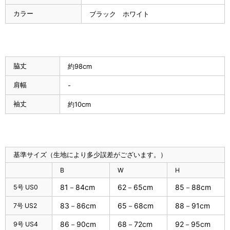
カラー
ブラック ホワイト
脇丈
約98cm
肩幅
-
袖丈
約10cm
基準サイズ（生地により多少誤差がございます。）
B
W
H
81－84cm
62－65cm
85－88cm
5号 US0
83－86cm
65－68cm
88－91cm
7号 US2
86－90cm
68－72cm
92－95cm
9号 US4