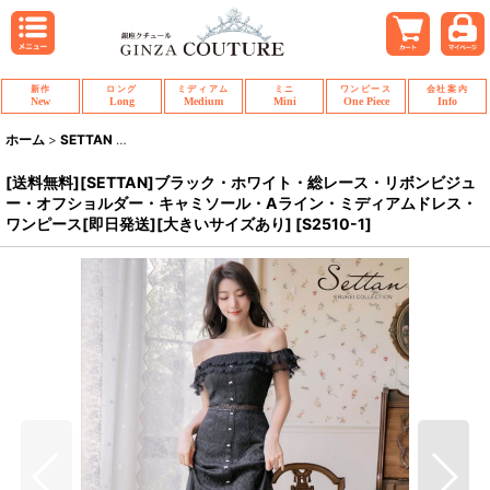
新作
ロング
ミディアム
ミニ
ワンピース
会社案内
New
Long
Medium
Mini
One Piece
Info
ホーム
>
SETTAN
>
[送料無料][SETTAN]ブラック・ホワイト・総レース・リ
[送料無料][SETTAN]ブラック・ホワイト・総レース・リボンビジュ
ー・オフショルダー・キャミソール・Aライン・ミディアムドレス・
ワンピース[即日発送][大きいサイズあり]
[
S2510-1
]