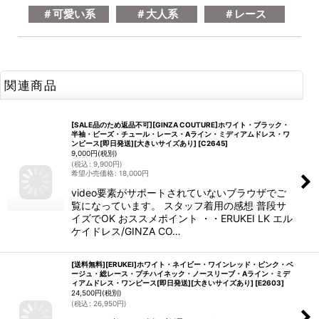
＃可愛い系
＃大人系
＃レース
関連商品
[SALE品のため返品不可][GINZA COUTURE]ホワイト・ブラック・
半袖・ビーズ・チュール・レース・Aライン・ミディアムドレス・ワ
ンピース[即日発送][大きいサイズあり]
[
C2645
]
9,000
円
(税別)
(
税込
:
9,900
円
)
希望小売価格
:
18,000
円
video要素がサポートされていないブラウザでご
覧になっています。 スタッフ着用の感想 普段サ
イズでOK おススメポイント ・・ERUKEI LK エル
ケイドレス/GINZA CO…
[送料無料][ERUKEI]ホワイト・ネイビー・ワインレッド・ピンク・ベ
ージュ・総レース・プチハイネック・ノースリーブ・Aライン・ミデ
ィアムドレス・ワンピース[即日発送][大きいサイズあり]
[
E2603
]
24,500
円
(税別)
(
税込
:
26,950
円
)