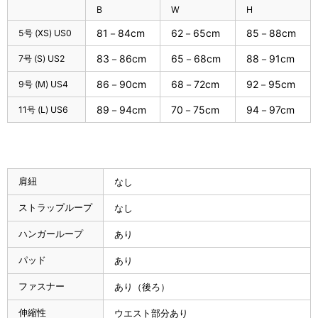
B
W
H
81－84cm
62－65cm
85－88cm
5号 (XS) US0
83－86cm
65－68cm
88－91cm
7号 (S) US2
86－90cm
68－72cm
92－95cm
9号 (M) US4
89－94cm
70－75cm
94－97cm
11号 (L) US6
肩紐
なし
ストラップループ
なし
ハンガーループ
あり
パッド
あり
ファスナー
あり（後ろ）
伸縮性
ウエスト部分あり