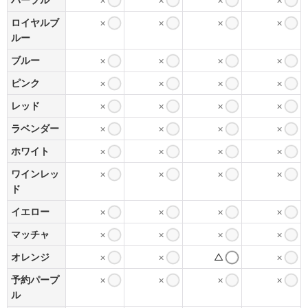
ロイヤルブ
×
×
×
×
ルー
ブルー
×
×
×
×
ピンク
×
×
×
×
レッド
×
×
×
×
ラベンダー
×
×
×
×
ホワイト
×
×
×
×
ワインレッ
×
×
×
×
ド
イエロー
×
×
×
×
マッチャ
×
×
×
×
オレンジ
×
×
△
×
予約パープ
×
×
×
×
ル