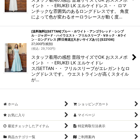
イント ・・ERUKEI LK エルケイドレス・・ ロマ
ンチックな雰囲気のあるロングドレスです。 角度
によって色が変わるオーロラレースが動く度…
[送料無料][SETTAN]ブルー・ホワイト・アンゴラレッド・シンプ
ル・ジャガード・ハイウエスト・フリルスリーブ・Vネック・Aライ
ン・ロングドレス [即日発送][大きいサイズあり]
[
S22106
]
27,000
円
(税別)
(
税込
:
29,700
円
)
スタッフ着用の感想 普段サイズでOK おススメポ
イント ・・ERUKEI LK エルケイドレ
ス/SETTAN・・ フリルスリーブがエレガントなロ
ングドレスです。 ウエストラインが高くスタイル
が…
ホーム
ショッピングカート
お気に入り
マイページ
最近チェックしたアイテム
特定商取引法表示
商品カテゴリ一覧
ご利用案内