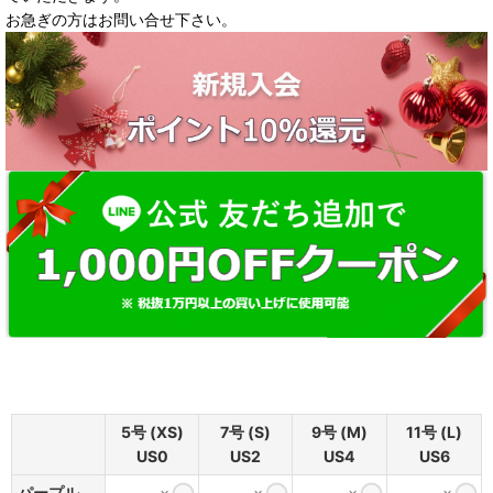
お急ぎの方はお問い合せ下さい。
5号 (XS)
7号 (S)
9号 (M)
11号 (L)
US0
US2
US4
US6
パープル
×
×
×
×