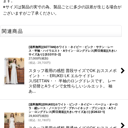
ます。
※サイズは製品の実寸の為、製品ごとに多少の誤差が生じる場合が
ございますがご了承ください。
関連商品
[送料無料][SETTAN]ホワイト・ネイビー・ピンク・サテン・レー
ス・半袖・ハイウエスト・Aライン・ロングドレス[即日発送][大きい
サイズあり]
[
S33113-2
]
27,000
円
(税別)
(
税込
:
29,700
円
)
スタッフ着用の感想 普段サイズでOK おススメポ
イント ・・ERUKEI LK エルケイドレ
ス/SETTAN・・ 半袖のロングドレスです。 レー
ス切替とAラインで女性らしいシルエット。 袖
あ…
[送料無料][ERUKEI]ホワイト・ピンク・ネイビー・ベージュ・オーロ
ラ・総レース・ノースリーブ・プチハイネック・プリンセス・Aライ
ン・ロングドレス[即日発送][大きいサイズあり]
[
E2622-1
]
29,800
円
(税別)
(
税込
:
32,780
円
)
スタッフ着用の感想 普通サイズでOK おススメポ