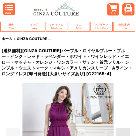
新作
ロング
ミディアム
ミニ
ワンピース
会社案内
New
Long
Medium
Mini
One Piece
Info
ホーム
>
GINZA COUTURE
>
[送料無料][GINZA COUTURE]パープル
[送料無料][GINZA COUTURE]パープル・ロイヤルブルー・ブル
ー・ピンク・レッド・ラベンダー・ホワイト・ワインレッド・イエ
ロー・マッチャ・オレンジ・ワンカラー・サテン・首元フリル・シ
ンプル・ウエストマーク・マキシ・アメリカンスリーブ・Aライン・
ロングドレス[即日発送][大きいサイズあり]
[
C22165-4
]