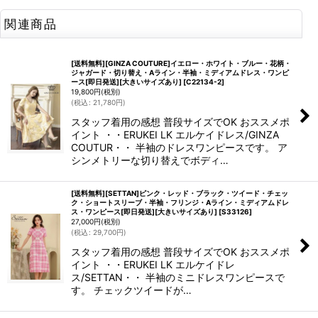
関連商品
[送料無料][GINZA COUTURE]イエロー・ホワイト・ブルー・花柄・
ジャガード・切り替え・Aライン・半袖・ミディアムドレス・ワンピ
ース[即日発送][大きいサイズあり]
[
C22134-2
]
19,800
円
(税別)
(
税込
:
21,780
円
)
スタッフ着用の感想 普段サイズでOK おススメポ
イント ・・ERUKEI LK エルケイドレス/GINZA
COUTUR・・ 半袖のドレスワンピースです。 ア
シンメトリーな切り替えでボディ…
[送料無料][SETTAN]ピンク・レッド・ブラック・ツイード・チェッ
ク・ショートスリーブ・半袖・フリンジ・Aライン・ミディアムドレ
ス・ワンピース[即日発送][大きいサイズあり]
[
S33126
]
27,000
円
(税別)
(
税込
:
29,700
円
)
スタッフ着用の感想 普段サイズでOK おススメポ
イント ・・ERUKEI LK エルケイドレ
ス/SETTAN・・ 半袖のミニドレスワンピースで
す。 チェックツイードが…