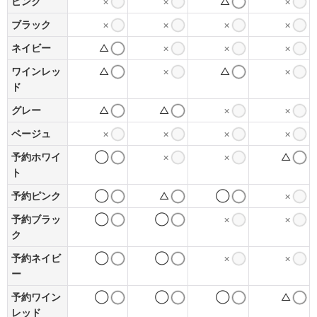
ピンク
×
×
△
×
ブラック
×
×
×
×
ネイビー
△
×
×
×
ワインレッ
△
×
△
×
ド
グレー
△
△
×
×
ベージュ
×
×
×
×
予約ホワイ
◯
×
×
△
ト
予約ピンク
◯
△
◯
×
予約ブラッ
◯
◯
×
×
ク
予約ネイビ
◯
◯
×
×
ー
予約ワイン
◯
◯
◯
△
レッド