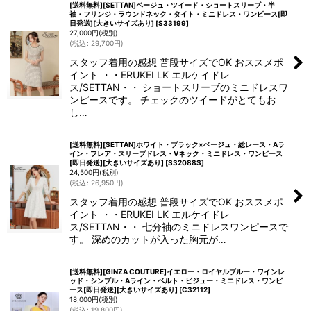
[送料無料][SETTAN]ベージュ・ツイード・ショートスリーブ・半
袖・フリンジ・ラウンドネック・タイト・ミニドレス・ワンピース[即
日発送][大きいサイズあり]
[
S33199
]
27,000
円
(税別)
(
税込
:
29,700
円
)
スタッフ着用の感想 普段サイズでOK おススメポ
イント ・・ERUKEI LK エルケイドレ
ス/SETTAN・・ ショートスリーブのミニドレスワ
ンピースです。 チェックのツイードがとてもお
し…
[送料無料][SETTAN]ホワイト・ブラック×ベージュ・総レース・Aラ
イン・フレア・スリーブドレス・Vネック・ミニドレス・ワンピース
[即日発送][大きいサイズあり]
[
S32088S
]
24,500
円
(税別)
(
税込
:
26,950
円
)
スタッフ着用の感想 普段サイズでOK おススメポ
イント ・・ERUKEI LK エルケイドレ
ス/SETTAN・・ 七分袖のミニドレスワンピースで
す。 深めのカットが入った胸元が…
[送料無料][GINZA COUTURE]イエロー・ロイヤルブルー・ワインレ
ッド・シンプル・Aライン・ベルト・ビジュー・ミニドレス・ワンピ
ース[即日発送][大きいサイズあり]
[
C32112
]
18,000
円
(税別)
(
税込
:
19,800
円
)