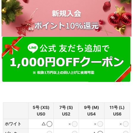
5号 (XS)
7号 (S)
9号 (M)
11号 (L)
US0
US2
US4
US6
ホワイト
△
×
×
×