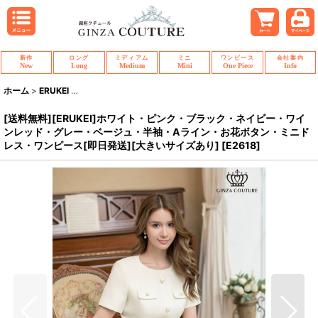
新作
ロング
ミディアム
ミニ
ワンピース
会社案内
New
Long
Medium
Mini
One Piece
Info
ホーム
>
ERUKEI
>
[送料無料][ERUKEI]ホワイト・ピンク・ブラック・ネイ
[送料無料][ERUKEI]ホワイト・ピンク・ブラック・ネイビー・ワイ
ンレッド・グレー・ベージュ・半袖・Aライン・お花ボタン・ミニド
レス・ワンピース[即日発送][大きいサイズあり]
[
E2618
]