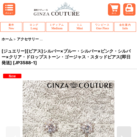
新作
ロング
ミディアム
ミニ
ワンピース
会社案内
New
Long
Medium
Mini
One Piece
Info
ホーム
>
アクセサリー
>
[ジュエリー][ピアス]シルバー×ブルー・シルバー×ピ
[ジュエリー][ピアス]シルバー×ブルー・シルバー×ピンク・シルバ
ー×クリア・ドロップストーン・ゴージャス・スタッドピアス[即日
発送]
[
JP3588-1
]