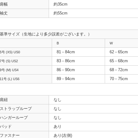
肩幅
約35cm
袖丈
約55cm
基準サイズ（生地により多少誤差がございます。）
B
W
81－84cm
62－65cm
5号 (XS) US0
83－86cm
65－68cm
7号 (S) US2
86－90cm
68－72cm
9号 (M) US4
89－94cm
70－75cm
11号 (L) US6
肩紐
なし
ストラップループ
なし
ハンガーループ
なし
パッド
あり
ファスナー
あり(左側)