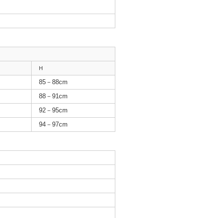
H
85－88cm
88－91cm
92－95cm
94－97cm