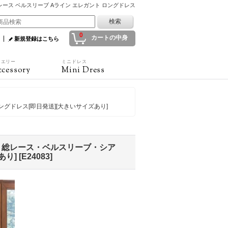
 総レース ベルスリーブ Aライン エレガント ロングドレス
0
カートの中身
新規登録はこちら
ュエリー
ミニドレス
cessory
Mini Dress
グドレス[即日発送][大きいサイズあり]
ー・総レース・ベルスリーブ・シア
あり]
[
E24083
]