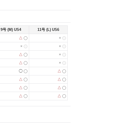
9号 (M) US4
11号 (L) US6
△
×
×
×
△
×
△
×
◯
△
△
△
△
△
△
△