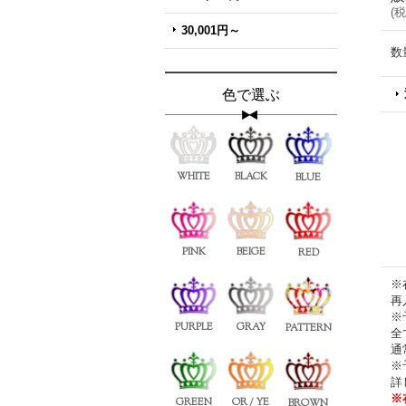
(
税
30,001円～
数
色で選ぶ
WHITE
BLACK
BLUE
PINK
BEIGE
RED
※
再
※
PURPLE
GRAY
PATTERN
全
通
※
詳
※
GREEN
OR / YE
BROWN