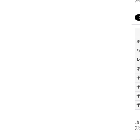
(
税
販
(
税