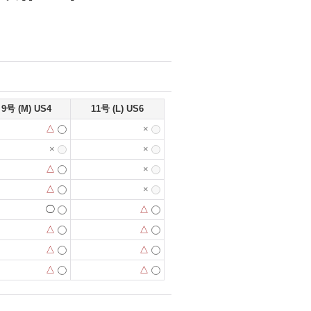
9号 (M) US4
11号 (L) US6
△
×
×
×
△
×
△
×
◯
△
△
△
△
△
△
△