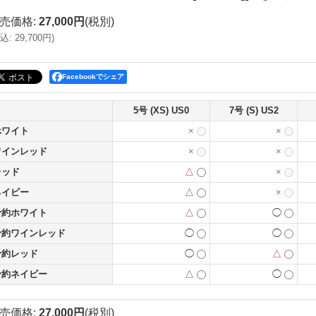
売価格
:
27,000円
(税別)
込
:
29,700円
)
Facebookでシェア
5号 (XS) US0
7号 (S) US2
ホワイト
×
×
ワインレッド
×
×
レッド
△
×
ネイビー
△
×
予約ホワイト
△
◯
予約ワインレッド
◯
◯
予約レッド
◯
△
予約ネイビー
△
◯
売価格
:
27,000円
(税別)