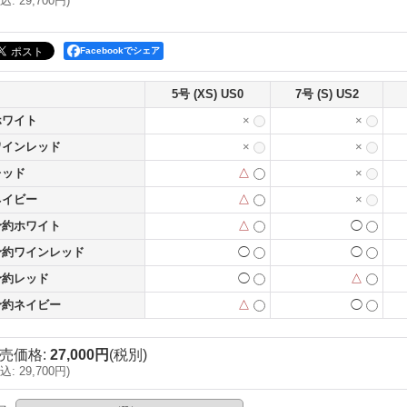
込
:
29,700円
)
Facebookでシェア
5号 (XS) US0
7号 (S) US2
ホワイト
×
×
ワインレッド
×
×
レッド
△
×
ネイビー
△
×
予約ホワイト
△
◯
予約ワインレッド
◯
◯
予約レッド
◯
△
予約ネイビー
△
◯
売価格
:
27,000円
(税別)
込
:
29,700円
)