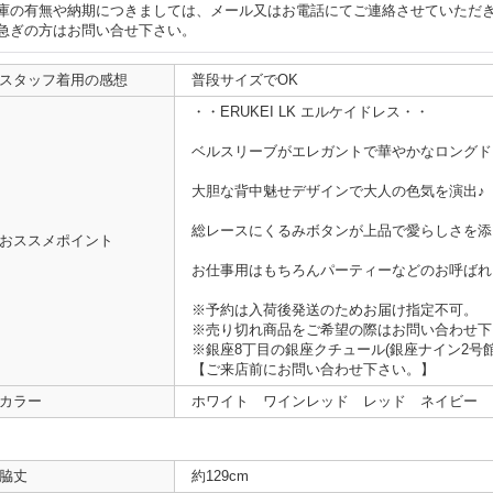
庫の有無や納期につきましては、メール又はお電話にてご連絡させていただ
急ぎの方はお問い合せ下さい。
スタッフ着用の感想
普段サイズでOK
・・ERUKEI LK エルケイドレス・・
ベルスリーブがエレガントで華やかなロングド
大胆な背中魅せデザインで大人の色気を演出♪
総レースにくるみボタンが上品で愛らしさを添
おススメポイント
お仕事用はもちろんパーティーなどのお呼ばれ
※予約は入荷後発送のためお届け指定不可。
※売り切れ商品をご希望の際はお問い合わせ下
※銀座8丁目の銀座クチュール(銀座ナイン2号
【ご来店前にお問い合わせ下さい。】
カラー
ホワイト ワインレッド レッド ネイビー
脇丈
約129cm