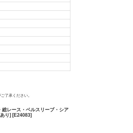
がご了承ください。
ビー・総レース・ベルスリーブ・シア
あり]
[
E24083
]