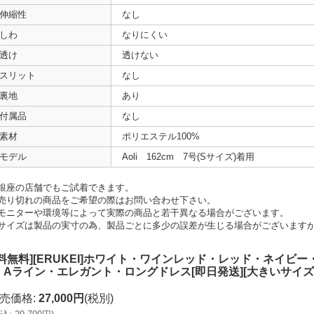
伸縮性
なし
しわ
なりにくい
透け
透けない
スリット
なし
裏地
あり
付属品
なし
素材
ポリエステル100%
モデル
Aoli 162cm 7号(Sサイズ)着用
銀座の店舗でもご試着できます。
売り切れの商品をご希望の際はお問い合わせ下さい。
モニターや環境等によって実際の商品と若干異なる場合がございます。
サイズは製品の実寸の為、製品ごとに多少の誤差が生じる場合がございます
送料無料][ERUKEI]ホワイト・ワインレッド・レッド・ネイ
・Aライン・エレガント・ロングドレス[即日発送][大きいサイズ
売価格
:
27,000円
(税別)