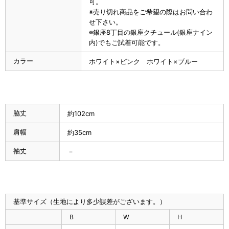
可。
※売り切れ商品をご希望の際はお問い合わ
せ下さい。
※銀座8丁目の銀座クチュール(銀座ナイン
内)でもご試着可能です。
カラー
ホワイト×ピンク ホワイト×ブルー
脇丈
約102cm
肩幅
約35cm
袖丈
－
基準サイズ（生地により多少誤差がございます。）
B
W
H