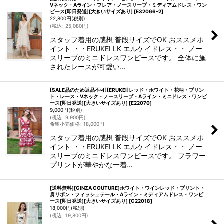
Vネック・Aライン・フレア・ノースリーブ・ミディアムドレス・ワン
ピース[即日発送][大きいサイズあり]
[
E32066-2
]
22,800
円
(税別)
(
税込
:
25,080
円
)
スタッフ着用の感想 普段サイズでOK おススメポ
イント ・・ERUKEI LK エルケイドレス・・ ノー
スリーブのミニドレスワンピースです。 全体に施
されたレースが可愛い…
[SALE品のため返品不可][ERUKEI]レッド・ホワイト・花柄・プリン
ト・レース・Vネック・ノースリーブ・Aライン・ミニドレス・ワンピ
ース[即日発送][大きいサイズあり]
[
E22070
]
9,000
円
(税別)
(
税込
:
9,900
円
)
希望小売価格
:
18,000
円
スタッフ着用の感想 普段サイズでOK おススメポ
イント ・・ERUKEI LK エルケイドレス・・ ノー
スリーブのミニドレスワンピースです。 フラワー
プリントが華やかな一着…
[送料無料][GINZA COUTURE]ホワイト・ワインレッド・プリント・
肩リボン・フィッシュテール・Aライン・ミディアムドレス・ワンピ
ース[即日発送][大きいサイズあり]
[
C22018
]
18,000
円
(税別)
(
税込
:
19,800
円
)