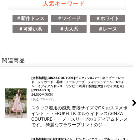
人気キーワード
＃新作ドレス
＃ツイード
＃ホワイト
＃可愛い系
＃大人系
＃レース
関連商品
[送料無料][GINZA COUTURE]ピンク×シルバー・ネイビー・レッ
ド・ジャガード・花柄・ノースリーブ・フィッシュテール・Aライ
ン・ミディアムドレス・ワンピース[即日発送][大きいサイズあり]
[
C33483-1
]
24,500
円
(税別)
(
税込
:
26,950
円
)
スタッフ着用の感想 普段サイズでOK おススメポ
イント ・・ERUKEI LK エルケイドレス/GINZA
COUTURE・・ ノースリーブのミディアムドレス
です。 綺麗なフラワープリントのジ…
[送料無料][ERUKEI]ホワイト・ピンク・イエロー・ブルー・レース・