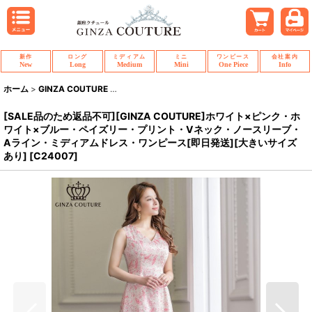
新作
ロング
ミディアム
ミニ
ワンピース
会社案内
New
Long
Medium
Mini
One Piece
Info
ホーム
>
GINZA COUTURE
>
[SALE品のため返品不可][GINZA COUTU
[SALE品のため返品不可][GINZA COUTURE]ホワイト×ピンク・ホ
ワイト×ブルー・ペイズリー・プリント・Vネック・ノースリーブ・
Aライン・ミディアムドレス・ワンピース[即日発送][大きいサイズ
あり]
[
C24007
]