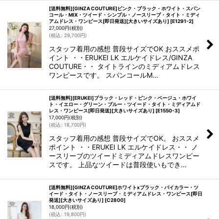
[送料無料][GINZA COUTURE]ピンク・ブラック・ホワイト・スパン
コール・MIX・ツイード・シンプル・ノースリーブ・タイト・ミディ
アムドレス・ワンピース[即日発送][大きいサイズあり]
[
E1291-2
]
27,000
円
(税別)
(
税込
:
29,700
円
)
スタッフ着用の感想 普段サイズでOK おススメポ
イント ・・ERUKEI LK エルケイドレス/GINZA
COUTURE・・ タイトラインのミディアムドレス
ワンピースです。 スパンコールM…
[送料無料][ERUKEI]ブラック・レッド・ピンク・ベージュ・ホワイ
ト・イエロー・グリーン・ブルー・ツイード・タイト・ミディアムド
レス・ワンピース[即日発送][大きいサイズあり]
[
E1550-3
]
17,000
円
(税別)
(
税込
:
18,700
円
)
スタッフ着用の感想 普段サイズでOK。 おススメ
ポイント ・・ERUKEI LK エルケイドレス・・ ノ
ースリーブのツイードミディアムドレスワンピー
スです。 上品なツイードは普段使いもでき…
[送料無料][GINZA COUTURE]ホワイトxブラック・バイカラー・ツ
イード・タイト・ノースリーブ・ミディアムドレス・ワンピース[即日
発送][大きいサイズあり]
[
C2800
]
18,000
円
(税別)
(
税込
:
19,800
円
)