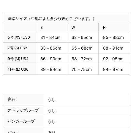
基準サイズ（生地により多少誤差がございます。）
B
W
H
81－84cm
62－65cm
85－88cm
5号 (XS) US0
83－86cm
65－68cm
88－91cm
7号 (S) US2
86－90cm
68－72cm
92－95cm
9号 (M) US4
89－94cm
70－75cm
94－97cm
11号 (L) US6
肩紐
なし
ストラップループ
なし
ハンガーループ
なし
パッド
あり