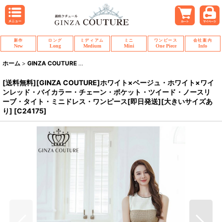
新作
ロング
ミディアム
ミニ
ワンピース
会社案内
New
Long
Medium
Mini
One Piece
Info
ホーム
>
GINZA COUTURE
>
[送料無料][GINZA COUTURE]ホワイト×
[送料無料][GINZA COUTURE]ホワイト×ベージュ・ホワイト×ワイ
ンレッド・バイカラー・チェーン・ポケット・ツイード・ノースリ
ーブ・タイト・ミニドレス・ワンピース[即日発送][大きいサイズあ
り]
[
C24175
]