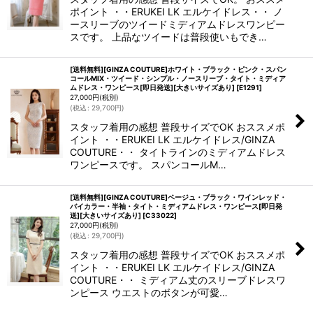
ポイント ・・ERUKEI LK エルケイドレス・・ ノ
ースリーブのツイードミディアムドレスワンピー
スです。 上品なツイードは普段使いもでき…
[送料無料][GINZA COUTURE]ホワイト・ブラック・ピンク・スパン
コールMIX・ツイード・シンプル・ノースリーブ・タイト・ミディア
ムドレス・ワンピース[即日発送][大きいサイズあり]
[
E1291
]
27,000
円
(税別)
(
税込
:
29,700
円
)
スタッフ着用の感想 普段サイズでOK おススメポ
イント ・・ERUKEI LK エルケイドレス/GINZA
COUTURE・・ タイトラインのミディアムドレス
ワンピースです。 スパンコールM…
[送料無料][GINZA COUTURE]ベージュ・ブラック・ワインレッド・
バイカラー・半袖・タイト・ミディアムドレス・ワンピース[即日発
送][大きいサイズあり]
[
C33022
]
27,000
円
(税別)
(
税込
:
29,700
円
)
スタッフ着用の感想 普段サイズでOK おススメポ
イント ・・ERUKEI LK エルケイドレス/GINZA
COUTURE・・ ミディアム丈のスリーブドレスワ
ンピース ウエストのボタンが可愛…