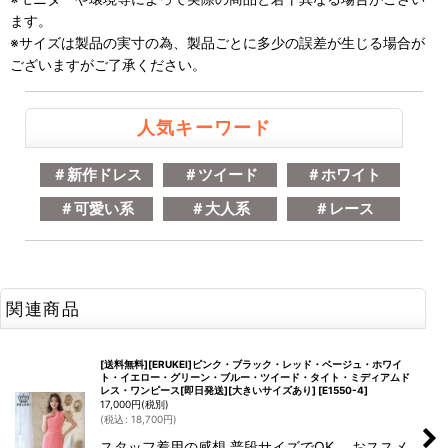
ます。
※サイズは製品の実寸の為、製品ごとに多少の誤差が生じる場合が
ございますがご了承ください。
人気キーワード
＃新作ドレス
＃ツイード
＃ホワイト
＃可愛い系
＃大人系
＃レース
関連商品
[送料無料][ERUKEI]ピンク・ブラック・レッド・ベージュ・ホワイ
ト・イエロー・グリーン・ブルー・ツイード・タイト・ミディアムド
レス・ワンピース[即日発送][大きいサイズあり]
[
E1550-4
]
17,000
円
(税別)
(
税込
:
18,700
円
)
スタッフ着用の感想 普段サイズでOK。 おススメ