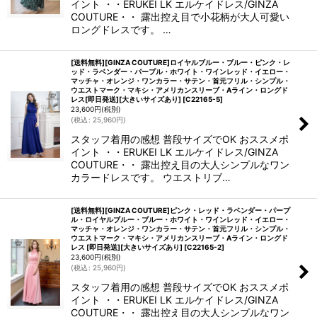
イント ・・ERUKEI LK エルケイドレス/GINZA
COUTURE・・ 露出控え目で小花柄が大人可愛い
ロングドレスです。 …
[送料無料][GINZA COUTURE]ロイヤルブルー・ブルー・ピンク・レ
ッド・ラベンダー・パープル・ホワイト・ワインレッド・イエロー・
マッチャ・オレンジ・ワンカラー・サテン・首元フリル・シンプル・
ウエストマーク・マキシ・アメリカンスリーブ・Aライン・ロングド
レス[即日発送][大きいサイズあり]
[
C22165-5
]
23,600
円
(税別)
(
税込
:
25,960
円
)
スタッフ着用の感想 普段サイズでOK おススメポ
イント ・・ERUKEI LK エルケイドレス/GINZA
COUTURE・・ 露出控え目の大人シンプルなワン
カラードレスです。 ウエストリブ…
[送料無料][GINZA COUTURE]ピンク・レッド・ラベンダー・パープ
ル・ロイヤルブルー・ブルー・ホワイト・ワインレッド・イエロー・
マッチャ・オレンジ・ワンカラー・サテン・首元フリル・シンプル・
ウエストマーク・マキシ・アメリカンスリーブ・Aライン・ロングド
レス [即日発送][大きいサイズあり]
[
C22165-2
]
23,600
円
(税別)
(
税込
:
25,960
円
)
スタッフ着用の感想 普段サイズでOK おススメポ
イント ・・ERUKEI LK エルケイドレス/GINZA
COUTURE・・ 露出控え目の大人シンプルなワン