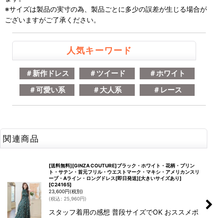
※サイズは製品の実寸の為、製品ごとに多少の誤差が生じる場合が
ございますがご了承ください。
人気キーワード
＃新作ドレス
＃ツイード
＃ホワイト
＃可愛い系
＃大人系
＃レース
関連商品
[送料無料][GINZA COUTURE]ブラック・ホワイト・花柄・プリン
ト・サテン・首元フリル・ウエストマーク・マキシ・アメリカンスリ
ーブ・Aライン・ロングドレス[即日発送][大きいサイズあり]
[
C24165
]
23,600
円
(税別)
(
税込
:
25,960
円
)
スタッフ着用の感想 普段サイズでOK おススメポ