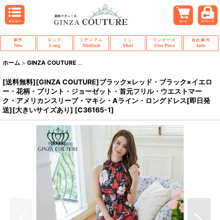
新作
ロング
ミディアム
ミニ
ワンピース
会社案内
New
Long
Medium
Mini
One Piece
Info
ホーム
>
GINZA COUTURE
>
[送料無料][GINZA COUTURE]ブラック
[送料無料][GINZA COUTURE]ブラック×レッド・ブラック×イエロ
ー・花柄・プリント・ジョーゼット・首元フリル・ウエストマー
ク・アメリカンスリーブ・マキシ・Aライン・ロングドレス[即日発
送][大きいサイズあり]
[
C36165-1
]