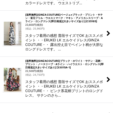
カラードレスです。 ウエストリブ…
[送料無料][GINZA COUTURE]ベージュ×ブラック・プリント・サテ
ン・首元フリル・ウエストマーク・マキシ・アメリカンスリーブ・A
ライン・ロングドレス[即日発送][大きいサイズあり]
[
C35165
]
23,600
円
(税別)
(
税込
:
25,960
円
)
スタッフ着用の感想 普段サイズでOK おススメポ
イント ・・ERUKEI LK エルケイドレス/GINZA
COUTURE・・ 露出控え目でペイント柄が大胆な
ロングドレスです。 …
[送料無料][GINZACOUTURE]ブラック・ホワイト・サテン・花柄・
プリント・ノースリーブ・Aライン・ハイウエスト・ロングドレス[即
日発送][大きいサイズあり]
[
33015A-1
]
22,500
円
(税別)
(
税込
:
24,750
円
)
スタッフ着用の感想 普段サイズでOK おススメポ
イント ・・ERUKEI LK エルケイドレス/GINZA
COUTURE・・ ピンク系花柄プリントのロングド
レス。 サテンのさら…