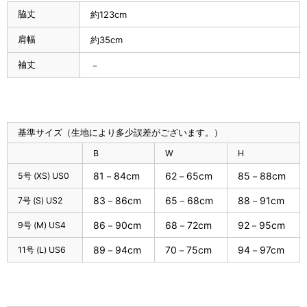
脇丈
約123cm
肩幅
約35cm
袖丈
－
基準サイズ（生地により多少誤差がございます。）
B
W
H
81－84cm
62－65cm
85－88cm
5号 (XS) US0
83－86cm
65－68cm
88－91cm
7号 (S) US2
86－90cm
68－72cm
92－95cm
9号 (M) US4
89－94cm
70－75cm
94－97cm
11号 (L) US6