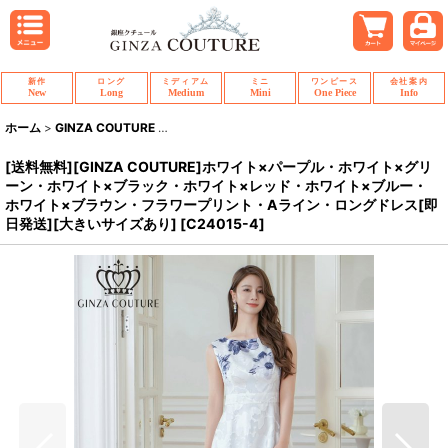
新作
ロング
ミディアム
ミニ
ワンピース
会社案内
New
Long
Medium
Mini
One Piece
Info
ホーム
>
GINZA COUTURE
>
[送料無料][GINZA COUTURE]ホワイト×
[送料無料][GINZA COUTURE]ホワイト×パープル・ホワイト×グリ
ーン・ホワイト×ブラック・ホワイト×レッド・ホワイト×ブルー・
ホワイト×ブラウン・フラワープリント・Aライン・ロングドレス[即
日発送][大きいサイズあり]
[
C24015-4
]