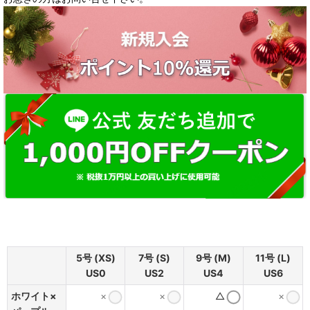
5号 (XS)
7号 (S)
9号 (M)
11号 (L)
US0
US2
US4
US6
ホワイト×
×
×
△
×