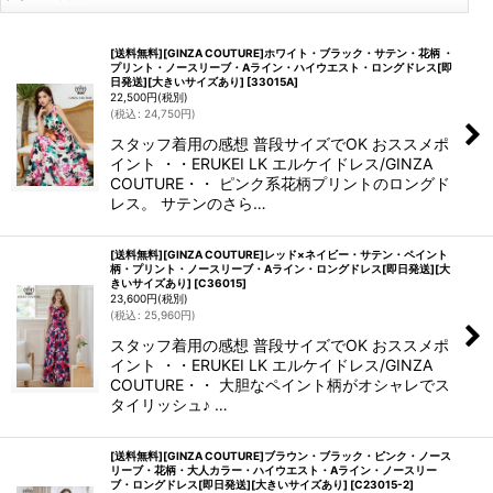
[送料無料][GINZA COUTURE]ホワイト・ブラック・サテン・花柄 ・
プリント・ノースリーブ・Aライン・ハイウエスト・ロングドレス[即
日発送][大きいサイズあり]
[
33015A
]
22,500
円
(税別)
(
税込
:
24,750
円
)
スタッフ着用の感想 普段サイズでOK おススメポ
イント ・・ERUKEI LK エルケイドレス/GINZA
COUTURE・・ ピンク系花柄プリントのロングド
レス。 サテンのさら…
[送料無料][GINZA COUTURE]レッド×ネイビー・サテン・ペイント
柄・プリント・ノースリーブ・Aライン・ロングドレス[即日発送][大
きいサイズあり]
[
C36015
]
23,600
円
(税別)
(
税込
:
25,960
円
)
スタッフ着用の感想 普段サイズでOK おススメポ
イント ・・ERUKEI LK エルケイドレス/GINZA
COUTURE・・ 大胆なペイント柄がオシャレでス
タイリッシュ♪ …
[送料無料][GINZA COUTURE]ブラウン・ブラック・ピンク・ノース
リーブ・花柄・大人カラー・ハイウエスト・Aライン・ノースリー
ブ・ロングドレス[即日発送][大きいサイズあり]
[
C23015-2
]