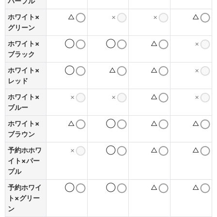
パープル
ホワイト×
△
×
×
△
グリーン
ホワイト×
◯
◯
△
×
ブラック
ホワイト×
◯
△
△
×
レッド
ホワイト×
×
×
△
×
ブルー
ホワイト×
△
◯
△
△
ブラウン
予約ホホワ
×
◯
△
△
イト×パー
プル
予約ホワイ
◯
◯
△
△
ト×グリー
ン