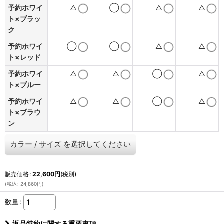
予約ホワイ
△
◯
△
△
ト×ブラッ
ク
予約ホワイ
◯
◯
△
△
ト×レッド
予約ホワイ
△
△
◯
△
ト×ブルー
予約ホワイ
△
△
◯
△
ト×ブラウ
ン
カラー
/
サイズ
を選択してください
販売価格
:
22,600
円
(税別)
(
税込
:
24,860
円
)
数量
:
返品特約に関する重要事項