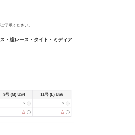
がご了承ください。
レース・総レース・タイト・ミディア
9号 (M) US4
11号 (L) US6
×
×
△
△