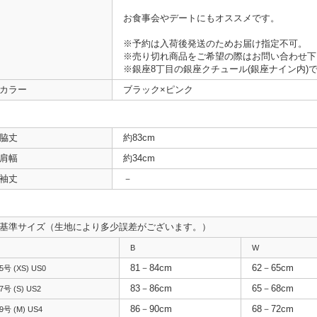
お食事会やデートにもオススメです。
※予約は入荷後発送のためお届け指定不可。
※売り切れ商品をご希望の際はお問い合わせ下
※銀座8丁目の銀座クチュール(銀座ナイン内)
カラー
ブラック×ピンク
脇丈
約83cm
肩幅
約34cm
袖丈
－
基準サイズ（生地により多少誤差がございます。）
B
W
81－84cm
62－65cm
5号 (XS) US0
83－86cm
65－68cm
7号 (S) US2
86－90cm
68－72cm
9号 (M) US4