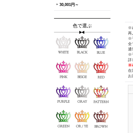
30,001円～
色で選ぶ
※
再
※
全
通
WHITE
BLACK
BLUE
※
詳
※
在
お
PINK
BEIGE
RED
PURPLE
GRAY
PATTERN
GREEN
OR / YE
BROWN