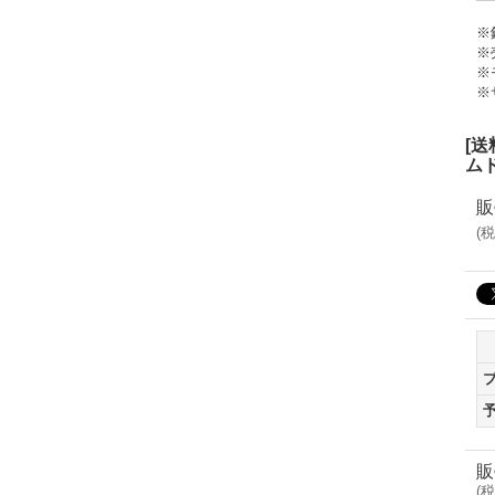
※
※
※
※
[
ム
販
(
税
販
(
税