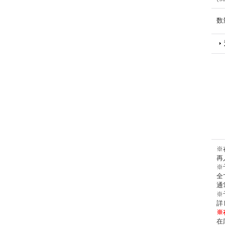
数
※
再
※
全
通
※
詳
※
在