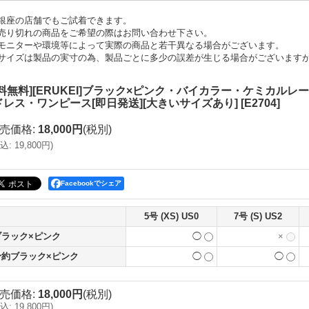
銀座の店舗でもご試着できます。
売り切れの商品をご希望の際はお問い合わせ下さい。
モニターや環境等によって実際の商品と若干異なる場合がございます。
サイズは製品の実寸の為、製品ごとに多少の誤差が生じる場合がございます
送料無料][ERUKEI]ブラック×ピンク・バイカラー・ケミカル
ドレス・ワンピース[即日発送][大きいサイズあり]
[
E2704
]
売価格
:
18,000円
(税別)
込
:
19,800円
)
Facebookでシェア
5号 (XS) US0
7号 (S) US2
ブラック×ピンク
◯
×
予約ブラック×ピンク
◯
◯
売価格
:
18,000円
(税別)
込
:
19,800円
)