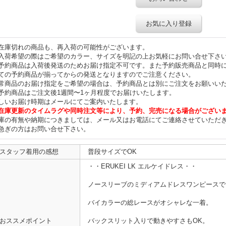
お気に入り登録
在庫切れの商品も、再入荷の可能性がございます。
入荷希望の際はご希望のカラー、サイズを明記の上お気軽にお問い合せ下さ
予約商品は入荷後発送のためお届け指定不可です。また予約販売商品と同時
ての予約商品が揃ってからの発送となりますのでご注意ください。
常商品のお届け指定をご希望の場合は、予約商品とは別にご注文をお願いい
予約商品はご注文後1週間〜1ヶ月程度でお届けいたします。
しいお届け時期はメールにてご案内いたします。
在庫更新のタイムラグや同時注文等により、予約、完売になる場合がござい
庫の有無や納期につきましては、メール又はお電話にてご連絡させていただ
急ぎの方はお問い合せ下さい。
スタッフ着用の感想
普段サイズでOK
・・ERUKEI LK エルケイドレス・・
ノースリーブのミディアムドレスワンピースで
バイカラーの総レースがオシャレな一着。
おススメポイント
バックスリット入りで動きやすさもOK。