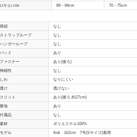
89－94cm
70－75cm
11号 (L) US6
肩紐
なし
ストラップループ
なし
ハンガーループ
なし
パッド
あり
ファスナー
あり(後ろ)
伸縮性
なし
しわ
なりにくい
透け
透けない
スリット
あり(後ろ 約27cm)
裏地
あり
付属品
なし
素材
ポリエステル100%
モデル
Aoli 162cm 7号(Sサイズ)着用