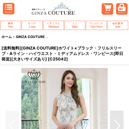
新作
ロング
ミディアム
ミニ
ワンピース
会社案内
New
Long
Medium
Mini
One Piece
Info
ホーム
>
GINZA COUTURE
>
[送料無料][GINZA COUTURE]ホワイト×
[送料無料][GINZA COUTURE]ホワイト×ブラック・フリルスリー
ブ・Aライン・ハイウエスト・ミディアムドレス・ワンピース[即日
発送][大きいサイズあり]
[
C25042
]