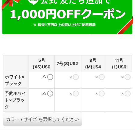
5号
9号
11号
7号(S)US2
(XS)US0
(M)US4
(L)US6
ホワイト×
△
×
×
×
ブラック
予約ホワイ
△
×
×
×
ト×ブラッ
ク
カラー
/
サイズ
を選択してください