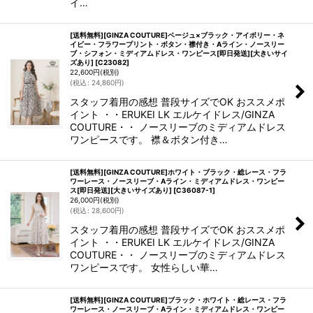
イ…
[送料無料][GINZA COUTURE]ベージュ×ブラック・アイボリー・ネ
イビー・フラワープリント・ボタン・襟付き・Aライン・ノースリー
ブ・シフォン・ミディアムドレス・ワンピース[即日発送][大きいサイ
ズあり]
[
C23082
]
22,600
円
(税別)
(
税込
:
24,860
円
)
スタッフ着用の感想 普段サイズでOK おススメポ
イント ・・ERUKEI LK エルケイドレス/GINZA
COUTURE・・ ノースリーブのミディアムドレス
ワンピースです。 襟＆ボタン付き…
[送料無料][GINZA COUTURE]ホワイト・ブラック・総レース・フラ
ワーレース・ノースリーブ・Aライン・ミディアムドレス・ワンピー
ス[即日発送][大きいサイズあり]
[
C36087-1
]
26,000
円
(税別)
(
税込
:
28,600
円
)
スタッフ着用の感想 普段サイズでOK おススメポ
イント ・・ERUKEI LK エルケイドレス/GINZA
COUTURE・・ ノースリーブのミディアムドレス
ワンピースです。 女性らしい華…
[送料無料][GINZA COUTURE]ブラック・ホワイト・総レース・フラ
ワーレース・ノースリーブ・Aライン・ミディアムドレス・ワンピー