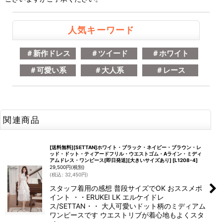
人気キーワード
＃新作ドレス
＃ツイード
＃ホワイト
＃可愛い系
＃大人系
＃レース
関連商品
[送料無料][SETTAN]ホワイト・ブラック・ネイビー・ブラウン・レ
ッド・ドット・ティアードフリル・ウエストゴム・Aライン・ミディ
アムドレス・ワンピース[即日発送][大きいサイズあり]
[
L1208-4
]
29,500
円
(税別)
(
税込
:
32,450
円
)
スタッフ着用の感想 普段サイズでOK おススメポ
イント ・・ERUKEI LK エルケイドレ
ス/SETTAN・・ 大人可愛いドット柄のミディアム
ワンピースです ウエストリブが着心地もよくスタ