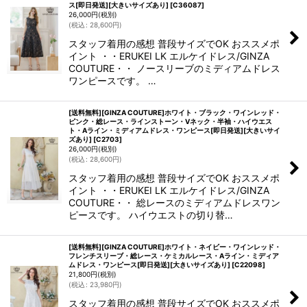
ス[即日発送][大きいサイズあり]
[
C36087
]
26,000
円
(税別)
(
税込
:
28,600
円
)
スタッフ着用の感想 普段サイズでOK おススメポ
イント ・・ERUKEI LK エルケイドレス/GINZA
COUTURE・・ ノースリーブのミディアムドレス
ワンピースです。 …
[送料無料][GINZA COUTURE]ホワイト・ブラック・ワインレッド・
ピンク・総レース・ラインストーン・Vネック・半袖・ハイウエス
ト・Aライン・ミディアムドレス・ワンピース[即日発送][大きいサイ
ズあり]
[
C2703
]
26,000
円
(税別)
(
税込
:
28,600
円
)
スタッフ着用の感想 普段サイズでOK おススメポ
イント ・・ERUKEI LK エルケイドレス/GINZA
COUTURE・・ 総レースのミディアムドレスワン
ピースです。 ハイウエストの切り替…
[送料無料][GINZA COUTURE]ホワイト・ネイビー・ワインレッド・
フレンチスリーブ・総レース・ケミカルレース・Aライン・ミディア
ムドレス・ワンピース[即日発送][大きいサイズあり]
[
C22098
]
21,800
円
(税別)
(
税込
:
23,980
円
)
スタッフ着用の感想 普段サイズでOK おススメポ