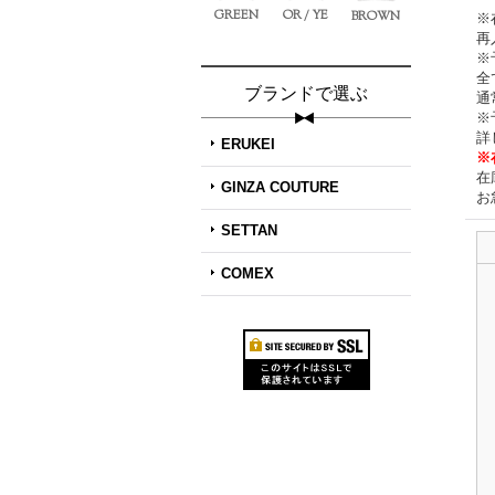
GREEN
OR / YE
BROWN
※
再
※
全
ブランドで選ぶ
通
※
詳
ERUKEI
※
在
GINZA COUTURE
お
SETTAN
COMEX