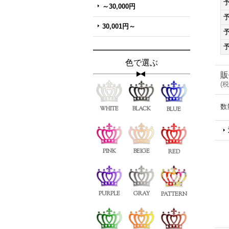
～30,000円
30,001円～
色で選ぶ
販
(
税
数
WHITE
BLACK
BLUE
PINK
BEIGE
RED
PURPLE
GRAY
PATTERN