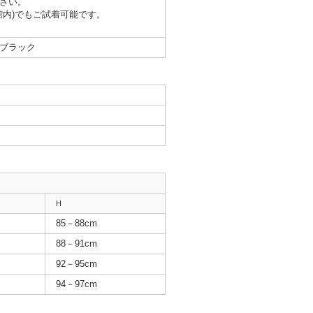
さい。
館内)でもご試着可能です。
ブラック
H
85－88cm
88－91cm
92－95cm
94－97cm