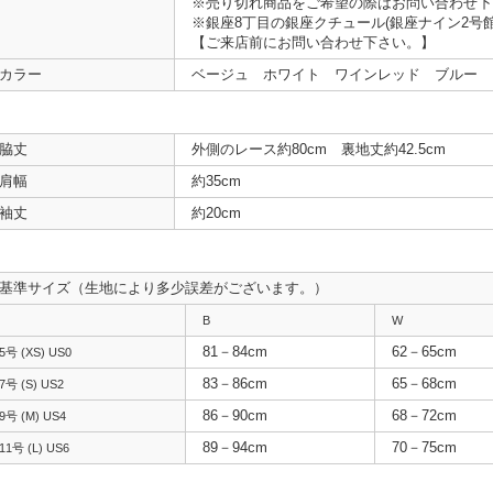
※売り切れ商品をご希望の際はお問い合わせ下
※銀座8丁目の銀座クチュール(銀座ナイン2号
【ご来店前にお問い合わせ下さい。】
カラー
ベージュ ホワイト ワインレッド ブルー 
脇丈
外側のレース約80cm 裏地丈約42.5cm
肩幅
約35cm
袖丈
約20cm
基準サイズ（生地により多少誤差がございます。）
B
W
81－84cm
62－65cm
5号 (XS) US0
83－86cm
65－68cm
7号 (S) US2
86－90cm
68－72cm
9号 (M) US4
89－94cm
70－75cm
11号 (L) US6