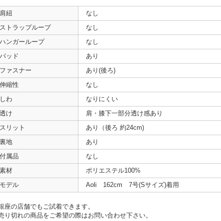
肩紐
なし
ストラップループ
なし
ハンガーループ
なし
パッド
あり
ファスナー
あり(後ろ)
伸縮性
なし
しわ
なりにくい
透け
肩・膝下一部分透け感あり
スリット
あり（後ろ 約24cm)
裏地
あり
付属品
なし
素材
ポリエステル100%
モデル
Aoli 162cm 7号(Sサイズ)着用
銀座の店舗でもご試着できます。
売り切れの商品をご希望の際はお問い合わせ下さい。