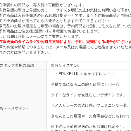
在庫切れの商品も、再入荷の可能性がございます。
入荷希望の際はご希望のカラー、サイズを明記の上お気軽にお問い合せ下さ
予約商品は入荷後発送のためお届け指定不可です。また予約販売商品と同時
ての予約商品が揃ってからの発送となりますのでご注意ください。
常商品のお届け指定をご希望の場合は、予約商品とは別にご注文をお願いい
予約商品はご注文後1週間〜1ヶ月程度でお届けいたします。
しいお届け時期はメールにてご案内いたします。
在庫更新のタイムラグや同時注文等により、予約、完売になる場合がござい
庫の有無や納期につきましては、メール又はお電話にてご連絡させていただ
急ぎの方はお問い合せ下さい。
スタッフ着用の感想
普段サイズでOK
・・ERUKEI LK エルケイドレス・・
半袖で気になる二の腕も綺麗にカバー◎
タイトなラインが女性らしいデザインです。
ラメ入りレースの透け感がフェミニンな一着。
おススメポイント
きちんとした場面や、お食事会などにもおすす
※予約は入荷後発送のためお届け指定不可。