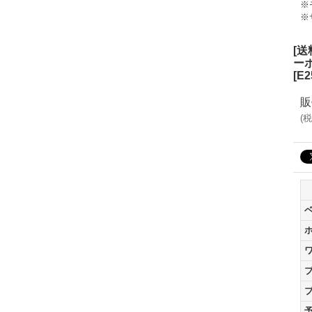
※
※
[
ー
[
E2
販
(
税