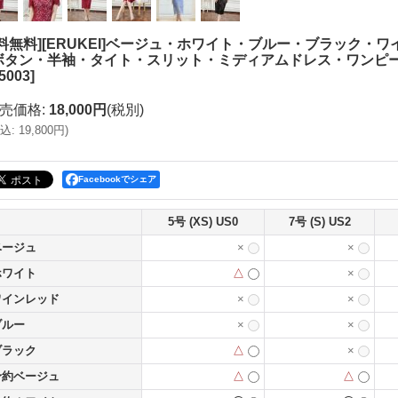
送料無料][ERUKEI]ベージュ・ホワイト・ブルー・ブラック
ボタン・半袖・タイト・スリット・ミディアムドレス・ワンピース
5003
]
売価格
:
18,000円
(税別)
込
:
19,800円
)
Facebookでシェア
5号 (XS) US0
7号 (S) US2
ベージュ
×
×
ホワイト
△
×
ワインレッド
×
×
ブルー
×
×
ブラック
△
×
予約ベージュ
△
△