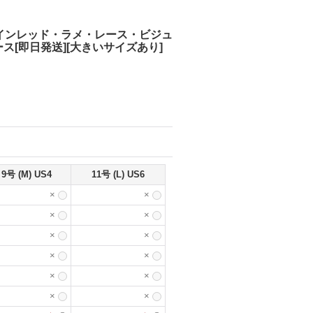
・ワインレッド・ラメ・レース・ビジュ
[即日発送][大きいサイズあり]
9号 (M) US4
11号 (L) US6
×
×
×
×
×
×
×
×
×
×
×
×