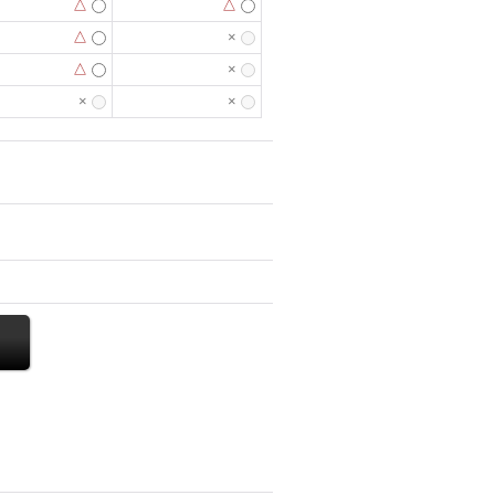
△
△
△
×
△
×
×
×