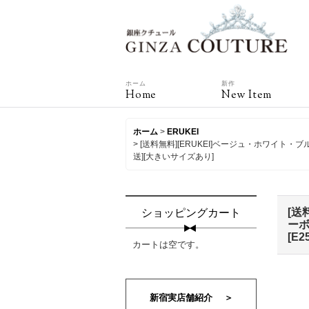
ホーム
新作
Home
New Item
ホーム
>
ERUKEI
>
[送料無料][ERUKEI]ベージュ・ホワ
送][大きいサイズあり]
[送
ショッピングカート
ーボ
[
E2
カートは空です。
新宿実店舗紹介 ＞