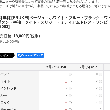
モニターや環境等によって実際の商品と若干異なる場合がございます。
サイズは製品の実寸の為、製品ごとに多少の誤差が生じる場合がございます
送料無料][ERUKEI]ベージュ・ホワイト・ブルー・ブラック
ボタン・半袖・タイト・スリット・ミディアムドレス・ワンピース
5003
]
売価格
:
18,000円
(税別)
込
:
19,800円
)
Facebookでシェア
5号 (XS) US0
7号 (S) US2
ベージュ
×
×
ホワイト
△
×
ワインレッド
×
×
ブルー
×
×
ブラック
△
×
予約ベージュ
△
△