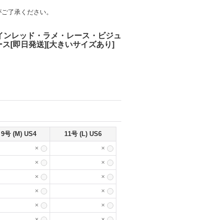
がご了承ください。
・ワインレッド・ラメ・レース・ビジュ
[即日発送][大きいサイズあり]
9号 (M) US4
11号 (L) US6
×
×
×
×
×
×
×
×
×
×
×
×