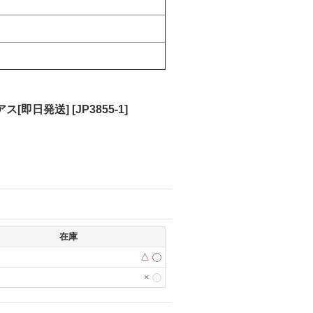
ス[即日発送]
[
JP3855-1
]
在庫
△
×