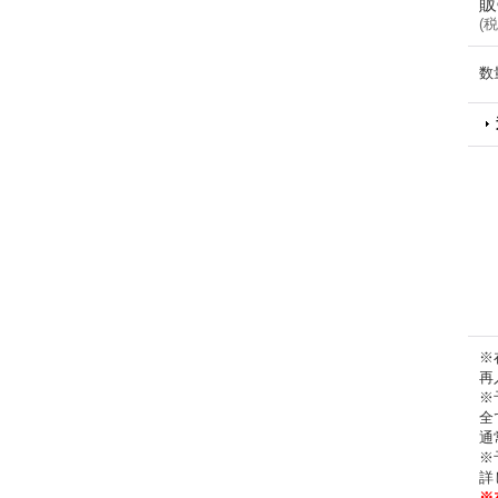
販
(
税
数
※
再
※
全
通
※
詳
※