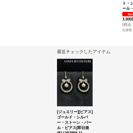
ト・
ール・
3,00
(
税込
:
在庫数 
最近チェックしたアイテム
[ジュエリー][ピアス]
ゴールド・シルバ
ー・ストーン・パー
ル・ピアス[即日発