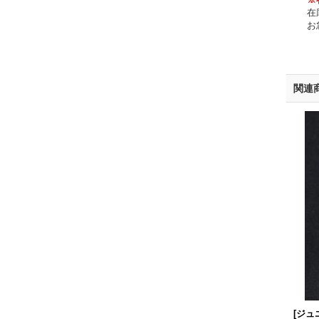
在
お
関連
[ジュ