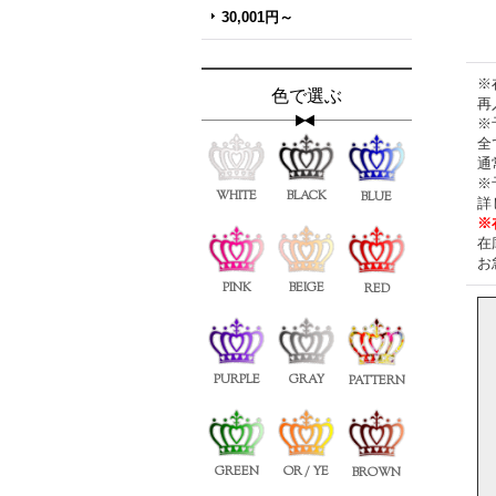
30,001円～
※
色で選ぶ
再
※
全
通
※
WHITE
BLACK
BLUE
詳
※
在
お
PINK
BEIGE
RED
PURPLE
GRAY
PATTERN
GREEN
OR / YE
BROWN