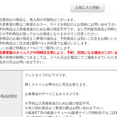
お気に入り登録
在庫切れの商品も、再入荷の可能性がございます。
入荷希望の際はご希望のカラー、サイズを明記の上お気軽にお問い合せ下さ
予約商品は入荷後発送のためお届け指定不可です。また予約販売商品と同時
ての予約商品が揃ってからの発送となりますのでご注意ください。
常商品のお届け指定をご希望の場合は、予約商品とは別にご注文をお願いい
予約商品はご注文後1週間〜1ヶ月程度でお届けいたします。
しいお届け時期はメールにてご案内いたします。
在庫更新のタイムラグや同時注文等により、予約、完売になる場合がござい
庫の有無や納期につきましては、メール又はお電話にてご連絡させていただ
急ぎの方はお問い合せ下さい。
フックタイプのピアスです。
輝くストーンが華やかに耳元を彩ります。
お食事会やデートにもオススメです。
商品説明文
※予約は入荷後発送のためお届け指定不可。
※売り切れ商品をご希望の際はお問い合わせ下さい。
※銀座8丁目の銀座クチュール(銀座ナイン2号館内)でもご試