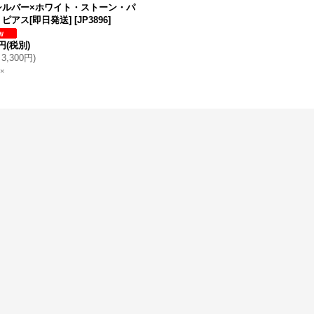
シルバー×ホワイト・ストーン・パ
ピアス[即日発送]
[
JP3896
]
0円
(税別)
3,300円
)
×