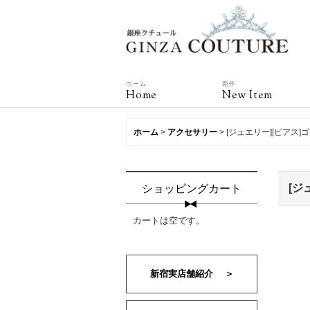
ホーム
新作
Home
New Item
ホーム
>
アクセサリー
>
[ジュエリー][ピアス
[ジ
ショッピングカート
カートは空です。
新宿実店舗紹介 ＞