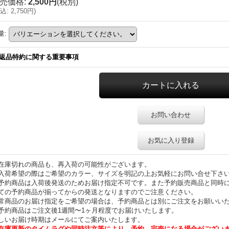
売価格
:
2,500円
(税別)
込
:
2,750円
)
量
:
返品特約に関する重要事項
お問い合わせ
お気に入り登録
在庫切れの商品も、再入荷の可能性がございます。
入荷希望の際はご希望のカラー、サイズを明記の上お気軽にお問い合せ下さ
予約商品は入荷後発送のためお届け指定不可です。また予約販売商品と同時
ての予約商品が揃ってからの発送となりますのでご注意ください。
常商品のお届け指定をご希望の場合は、予約商品とは別にご注文をお願いい
予約商品はご注文後1週間〜1ヶ月程度でお届けいたします。
しいお届け時期はメールにてご案内いたします。
在庫更新のタイムラグや同時注文等により、予約、完売になる場合がござい