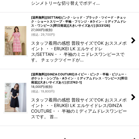
シンメトリーな切り替えでボディ…
[送料無料][SETTAN]ピンク・レッド・ブラック・ツイード・チェッ
ク・ショートスリーブ・半袖・フリンジ・Aライン・ミディアムドレ
ス・ワンピース[即日発送][大きいサイズあり]
[
S33126
]
27,000
円
(税別)
(
税込
:
29,700
円
)
スタッフ着用の感想 普段サイズでOK おススメポ
イント ・・ERUKEI LK エルケイドレ
ス/SETTAN・・ 半袖のミニドレスワンピースで
す。 チェックツイードが…
[送料無料][GINZA COUTURE]ネイビー・ピンク・半袖・ビジュー・
ポケット・シンプル・Aライン・ミディアムドレス・ワンピース[即日
発送][大きいサイズあり]
[
C2742-1
]
18,000
円
(税別)
(
税込
:
19,800
円
)
スタッフ着用の感想 普段サイズでOK おススメポ
イント ・・ERUKEI LK エルケイドレス/GINZA
COUTURE・・ 半袖のミディアムドレスワンピー
スです。 首…