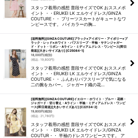
スタッフ着用の感想 普段サイズでOK おススメポ
イント ・・ERUKEI LK エルケイドレス/GINZA
COUTURE・・ プリーツスカートがキュートなワ
ンピースです。 バイカラーの胸…
[送料無料][GINZA COUTURE]ブラック×アイボリー・アイボリー×ブ
ラック・レッド×ホワイト・パフスリーブ・半袖・サテンジャガー
ド・ドット・リボン・Aライン・ミディアムドレス・ワンピース[即日
発送][大きいサイズあり]
[
C25084-1
]
18,000
円
(税別)
(
税込
:
19,800
円
)
スタッフ着用の感想 普段サイズでOK おススメポ
イント ・・ERUKEI LK エルケイドレス/GINZA
COUTURE・・ ふんわりパフスリーブで気になる
二の腕をカバー。 ジャガード織の花…
[送料無料][GINZA COUTURE]イエロー・ホワイト・ブルー・花柄・
ジャガード・切り替え・Aライン・半袖・ミディアムドレス・ワンピ
ース[即日発送][大きいサイズあり]
[
C22134-2
]
19,800
円
(税別)
(
税込
:
21,780
円
)
スタッフ着用の感想 普段サイズでOK おススメポ
イント ・・ERUKEI LK エルケイドレス/GINZA
COUTUR・・ 半袖のドレスワンピースです。 ア