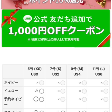
5号 (XS)
7号 (S)
9号 (M)
11号 (L)
US0
US2
US4
US6
ネイビー
×
×
×
×
イエロー
△
×
×
×
予約ネイビ
◯
×
×
×
ー