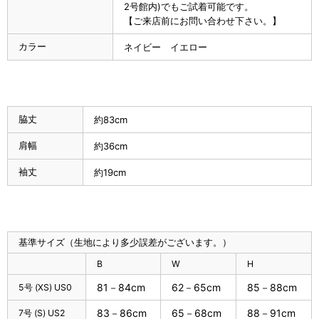
2号館内)でもご試着可能です。
【ご来店前にお問い合わせ下さい。】
カラー
ネイビー イエロー
脇丈
約83cm
肩幅
約36cm
袖丈
約19cm
基準サイズ（生地により多少誤差がございます。）
B
W
H
81－84cm
62－65cm
85－88cm
5号 (XS) US0
83－86cm
65－68cm
88－91cm
7号 (S) US2