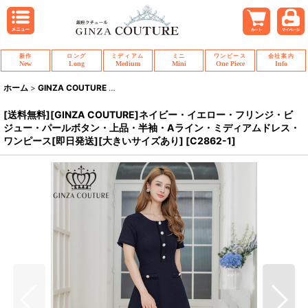
新作
ロング
ミディアム
ミニ
ワンピース
会社案内
New
Long
Medium
Mini
One Piece
Info
ホーム
>
GINZA COUTURE
>
[送料無料][GINZA COUTURE]ネイビー・
[送料無料][GINZA COUTURE]ネイビー・イエロー・フリンジ・ビ
ジュー・パールボタン・上品・半袖・Aライン・ミディアムドレス・
ワンピース[即日発送][大きいサイズあり]
[
C2862-1
]