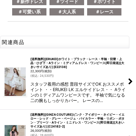
＃新作ドレス
＃ツイード
＃ホワイト
＃可愛い系
＃大人系
＃レース
関連商品
[送料無料][ERUKEI]ホワイト・ブラック・レース・半袖・切替・上
品・ひざ下・Aライン・ミディアムドレス・ワンピース[即日発送][大
きいサイズあり]
[
E22138
]
22,300
円
(税別)
(
税込
:
24,530
円
)
スタッフ着用の感想 普段サイズでOK おススメポ
イント ・・ERUKEI LK エルケイドレス・・ Aライ
ンのミディアムワンピースです。 半袖で気になる
二の腕もしっかりカバー。 レースの…
[送料無料][GINZA COUTURE]ピンク・アイボリー・ネイビー・イエ
ロー・レッド・グレー・ベージュ・バイカラー・半袖・リボン・ボタ
ン・プリーツ・Aライン・ミニドレス・ワンピース[即日発送][大きい
サイズあり]
[
C24182-2
]
26,000
円
(税別)
(
税込
:
28,600
円
)