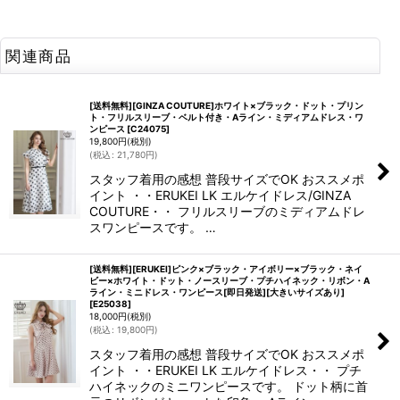
関連商品
[送料無料][GINZA COUTURE]ホワイト×ブラック・ドット・プリン
ト・フリルスリーブ・ベルト付き・Aライン・ミディアムドレス・ワ
ンピース
[
C24075
]
19,800
円
(税別)
(
税込
:
21,780
円
)
スタッフ着用の感想 普段サイズでOK おススメポ
イント ・・ERUKEI LK エルケイドレス/GINZA
COUTURE・・ フリルスリーブのミディアムドレ
スワンピースです。 …
[送料無料][ERUKEI]ピンク×ブラック・アイボリー×ブラック・ネイ
ビー×ホワイト・ドット・ノースリーブ・プチハイネック・リボン・A
ライン・ミニドレス・ワンピース[即日発送][大きいサイズあり]
[
E25038
]
18,000
円
(税別)
(
税込
:
19,800
円
)
スタッフ着用の感想 普段サイズでOK おススメポ
イント ・・ERUKEI LK エルケイドレス・・ プチ
ハイネックのミニワンピースです。 ドット柄に首