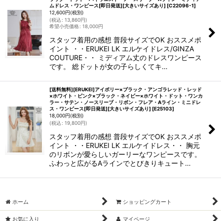
ムドレス・ワンピース[即日発送][大きいサイズあり]
[
C22096-1
]
12,600
円
(税別)
(
税込
:
13,860
円
)
希望小売価格
:
18,000
円
スタッフ着用の感想 普段サイズでOK おススメポ
イント ・・ERUKEI LK エルケイドレス/GINZA
COUTURE・・ ミディアム丈のドレスワンピース
です。 総ドットが女の子らしくてキ…
[送料無料][ERUKEI]アイボリー×ブラック・アンゴラレッド・レッド
×ホワイト・ピンク×ブラック・ネイビー×ホワイト・ドット・ワンカ
ラー・サテン・ノースリーブ・リボン・フレア・Aライン・ミニドレ
ス・ワンピース[即日発送][大きいサイズあり]
[
E25103
]
18,000
円
(税別)
(
税込
:
19,800
円
)
スタッフ着用の感想 普段サイズでOK おススメポ
イント ・・ERUKEI LK エルケイドレス・・ 胸元
のリボンが愛らしいガーリーなワンピースです。
ふわっと広がるAラインでとびきりキュート…
ホーム
ショッピングカート
お気に入り
マイページ