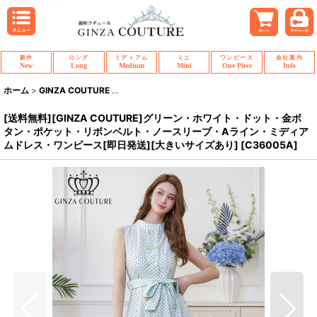
新作
ロング
ミディアム
ミニ
ワンピース
会社案内
New
Long
Medium
Mini
One Piece
Info
ホーム
>
GINZA COUTURE
>
[送料無料][GINZA COUTURE]グリーン・
[送料無料][GINZA COUTURE]グリーン・ホワイト・ドット・金ボ
タン・ポケット・リボンベルト・ノースリーブ・Aライン・ミディア
ムドレス・ワンピース[即日発送][大きいサイズあり]
[
C36005A
]