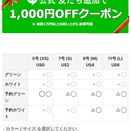
5号 (XS)
7号 (S)
9号 (M)
11号 (L)
US0
US2
US4
US6
グリーン
×
×
×
×
ホワイト
×
×
×
×
予約グリー
◯
△
△
△
ン
予約ホワイ
×
×
△
△
ト
カラー
/
サイズ
を選択してください