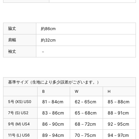
脇丈
約86cm
肩幅
約32cm
袖丈
－
基準サイズ（生地により多少誤差がございます。）
B
W
H
81－84cm
62－65cm
85－88cm
5号 (XS) US0
83－86cm
65－68cm
88－91cm
7号 (S) US2
86－90cm
68－72cm
92－95cm
9号 (M) US4
89－94cm
70－75cm
94－97cm
11号 (L) US6