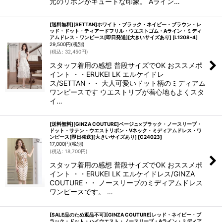
元のリボンがキュートな印象。 Aライン…
[送料無料][SETTAN]ホワイト・ブラック・ネイビー・ブラウン・レ
ッド・ドット・ティアードフリル・ウエストゴム・Aライン・ミディ
アムドレス・ワンピース[即日発送][大きいサイズあり]
[
L1208-4
]
29,500
円
(税別)
(
税込
:
32,450
円
)
スタッフ着用の感想 普段サイズでOK おススメポ
イント ・・ERUKEI LK エルケイドレ
ス/SETTAN・・ 大人可愛いドット柄のミディアム
ワンピースです ウエストリブが着心地もよくスタ
イ…
[送料無料][GINZA COUTURE]ベージュ×ブラック・ノースリーブ・
ドット・サテン・ウエストリボン・Vネック・ミディアムドレス・ワ
ンピース[即日発送][大きいサイズあり]
[
C24023
]
17,000
円
(税別)
(
税込
:
18,700
円
)
スタッフ着用の感想 普段サイズでOK おススメポ
イント ・・ERUKEI LK エルケイドレス/GINZA
COUTURE・・ ノースリーブのミディアムドレス
ワンピースです。 …
[SALE品のため返品不可][GINZA COUTURE]レッド・ネイビー・ブ
ラック・ドット・ハイウエスト・ノースリーブ・Aライン・ミディア