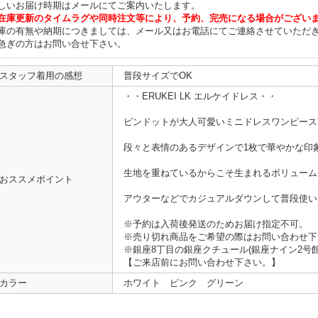
しいお届け時期はメールにてご案内いたします。
在庫更新のタイムラグや同時注文等により、予約、完売になる場合がござい
庫の有無や納期につきましては、メール又はお電話にてご連絡させていただ
急ぎの方はお問い合せ下さい。
スタッフ着用の感想
普段サイズでOK
・・ERUKEI LK エルケイドレス・・
ピンドットが大人可愛いミニドレスワンピース
段々と表情のあるデザインで1枚で華やかな印
生地を重ねているからこそ生まれるボリューム
おススメポイント
アウターなどでカジュアルダウンして普段使い
※予約は入荷後発送のためお届け指定不可。
※売り切れ商品をご希望の際はお問い合わせ下
※銀座8丁目の銀座クチュール(銀座ナイン2号
【ご来店前にお問い合わせ下さい。】
カラー
ホワイト ピンク グリーン