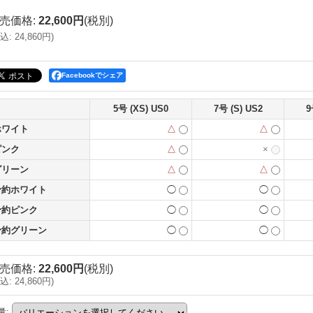
売価格
:
22,600円
(税別)
込
:
24,860円
)
Facebookでシェア
5号 (XS) US0
7号 (S) US2
9
ホワイト
△
△
ピンク
△
×
グリーン
△
△
予約ホワイト
◯
◯
予約ピンク
◯
◯
予約グリーン
◯
◯
売価格
:
22,600円
(税別)
込
:
24,860円
)
量
: