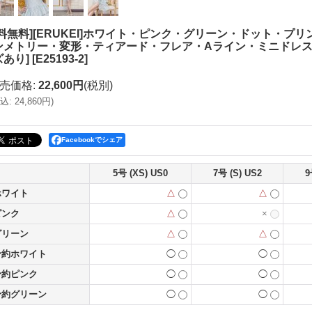
送料無料][ERUKEI]ホワイト・ピンク・グリーン・ドット・プ
ンメトリー・変形・ティアード・フレア・Aライン・ミニドレス・
ズあり]
[
E25193-2
]
売価格
:
22,600円
(税別)
込
:
24,860円
)
Facebookでシェア
5号 (XS) US0
7号 (S) US2
9
ホワイト
△
△
ピンク
△
×
グリーン
△
△
予約ホワイト
◯
◯
予約ピンク
◯
◯
予約グリーン
◯
◯