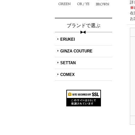
詳
GREEN
OR / YE
BROWN
※
在
お
ブランドで選ぶ
ERUKEI
GINZA COUTURE
SETTAN
COMEX