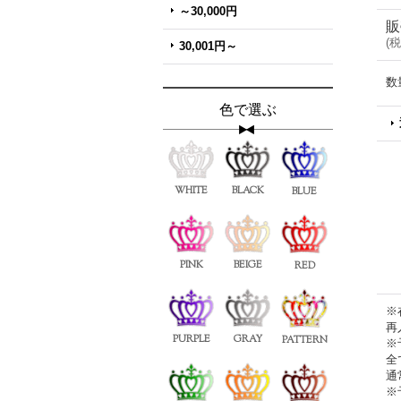
～30,000円
販
(
税
30,001円～
数
色で選ぶ
WHITE
BLACK
BLUE
PINK
BEIGE
RED
※
再
PURPLE
GRAY
PATTERN
※
全
通
※