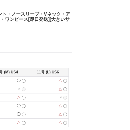
リント・ノースリーブ・Vネック・ア
ワンピース[即日発送][大きいサ
号 (M) US4
11号 (L) US6
◯
△
×
△
△
×
◯
△
◯
△
△
△