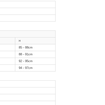
H
85－88cm
88－91cm
92－95cm
94－97cm