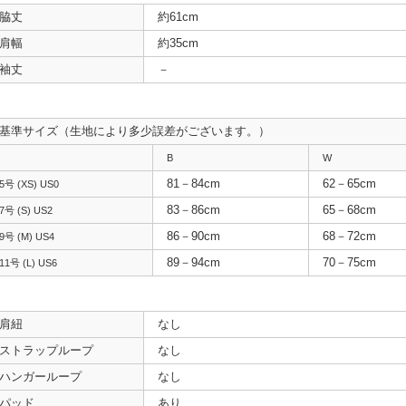
脇丈
約61cm
肩幅
約35cm
袖丈
－
基準サイズ（生地により多少誤差がございます。）
B
W
81－84cm
62－65cm
5号 (XS) US0
83－86cm
65－68cm
7号 (S) US2
86－90cm
68－72cm
9号 (M) US4
89－94cm
70－75cm
11号 (L) US6
肩紐
なし
ストラップループ
なし
ハンガーループ
なし
パッド
あり