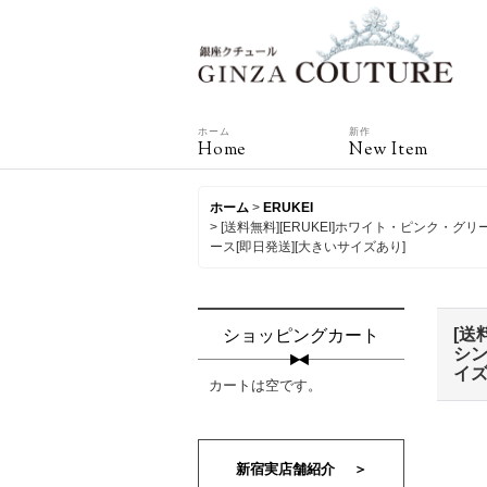
ホーム
新作
Home
New Item
ホーム
>
ERUKEI
>
[送料無料][ERUKEI]ホワイト・ピン
ース[即日発送][大きいサイズあり]
[送
ショッピングカート
シン
イズ
カートは空です。
新宿実店舗紹介 ＞