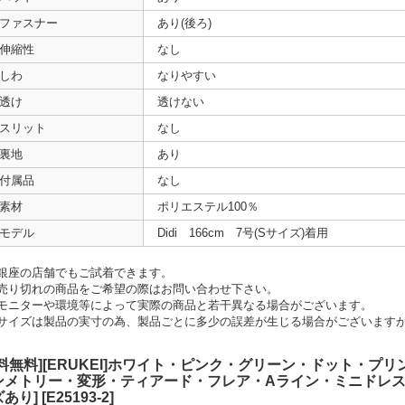
ファスナー
あり(後ろ)
伸縮性
なし
しわ
なりやすい
透け
透けない
スリット
なし
裏地
あり
付属品
なし
素材
ポリエステル100％
モデル
Didi 166cm 7号(Sサイズ)着用
銀座の店舗でもご試着できます。
売り切れの商品をご希望の際はお問い合わせ下さい。
モニターや環境等によって実際の商品と若干異なる場合がございます。
サイズは製品の実寸の為、製品ごとに多少の誤差が生じる場合がございます
送料無料][ERUKEI]ホワイト・ピンク・グリーン・ドット・プ
ンメトリー・変形・ティアード・フレア・Aライン・ミニドレス・
ズあり]
[
E25193-2
]