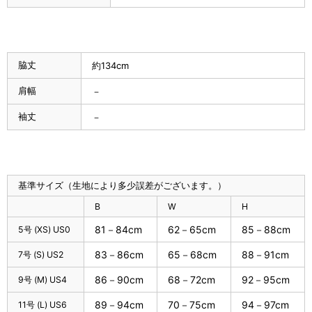
脇丈
約134cm
肩幅
－
袖丈
－
基準サイズ（生地により多少誤差がございます。）
B
W
H
81－84cm
62－65cm
85－88cm
5号 (XS) US0
83－86cm
65－68cm
88－91cm
7号 (S) US2
86－90cm
68－72cm
92－95cm
9号 (M) US4
89－94cm
70－75cm
94－97cm
11号 (L) US6