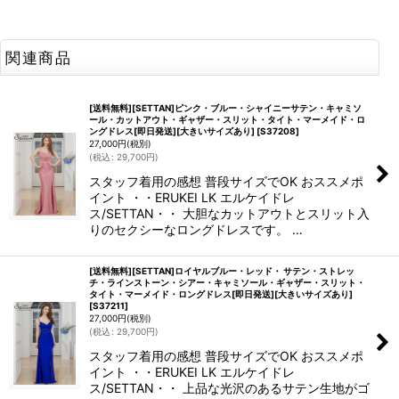
関連商品
[送料無料][SETTAN]ピンク・ブルー・シャイニーサテン・キャミソ
ール・カットアウト・ギャザー・スリット・タイト・マーメイド・ロ
ングドレス[即日発送][大きいサイズあり]
[
S37208
]
27,000
円
(税別)
(
税込
:
29,700
円
)
スタッフ着用の感想 普段サイズでOK おススメポ
イント ・・ERUKEI LK エルケイドレ
ス/SETTAN・・ 大胆なカットアウトとスリット入
りのセクシーなロングドレスです。 …
[送料無料][SETTAN]ロイヤルブルー・レッド・ サテン・ストレッ
チ・ラインストーン・シアー・キャミソール・ギャザー・スリット・
タイト・マーメイド・ロングドレス[即日発送][大きいサイズあり]
[
S37211
]
27,000
円
(税別)
(
税込
:
29,700
円
)
スタッフ着用の感想 普段サイズでOK おススメポ
イント ・・ERUKEI LK エルケイドレ
ス/SETTAN・・ 上品な光沢のあるサテン生地がゴ