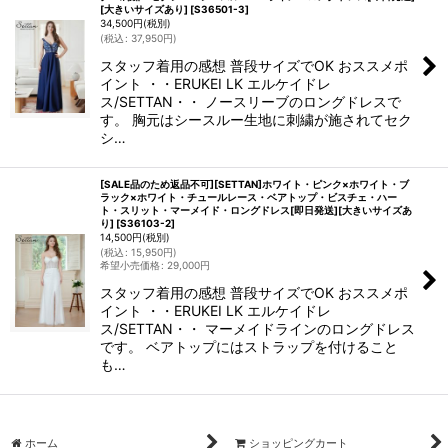
[大きいサイズあり]
[
S36501-3
]
34,500
円
(税別)
(
税込
:
37,950
円
)
スタッフ着用の感想 普段サイズでOK おススメポ
イント ・・ERUKEI LK エルケイドレ
ス/SETTAN・・ ノースリーブのロングドレスで
す。 胸元はシースルー生地に刺繍が施されてセク
シ…
[SALE品のため返品不可][SETTAN]ホワイト・ピンク×ホワイト・ブ
ラック×ホワイト・チュールレース・ベアトップ・ビスチェ・ハー
ト・スリット・マーメイド・ロングドレス[即日発送][大きいサイズあ
り]
[
S36103-2
]
14,500
円
(税別)
(
税込
:
15,950
円
)
希望小売価格
:
29,000
円
スタッフ着用の感想 普段サイズでOK おススメポ
イント ・・ERUKEI LK エルケイドレ
ス/SETTAN・・ マーメイドラインのロングドレス
です。 ベアトップにはストラップを付けること
も…
ホーム
ショッピングカート