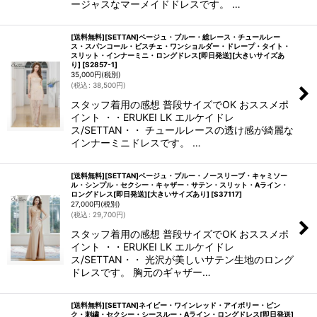
ージャスなマーメイドドレスです。 …
[送料無料][SETTAN]ベージュ・ブルー・総レース・チュールレー
ス・スパンコール・ビスチェ・ワンショルダー・ドレープ・タイト・
スリット・インナーミニ・ロングドレス[即日発送][大きいサイズあ
り]
[
S2857-1
]
35,000
円
(税別)
(
税込
:
38,500
円
)
スタッフ着用の感想 普段サイズでOK おススメポ
イント ・・ERUKEI LK エルケイドレ
ス/SETTAN・・ チュールレースの透け感が綺麗な
インナーミニドレスです。 …
[送料無料][SETTAN]ベージュ・ブルー・ノースリーブ・キャミソー
ル・シンプル・セクシー・キャザー・サテン・スリット・Aライン・
ロングドレス[即日発送][大きいサイズあり]
[
S37117
]
27,000
円
(税別)
(
税込
:
29,700
円
)
スタッフ着用の感想 普段サイズでOK おススメポ
イント ・・ERUKEI LK エルケイドレ
ス/SETTAN・・ 光沢が美しいサテン生地のロング
ドレスです。 胸元のギャザー…
[送料無料][SETTAN]ネイビー・ワインレッド・アイボリー・ピン
ク・刺繍・セクシー・シースルー・Aライン・ロングドレス[即日発送]