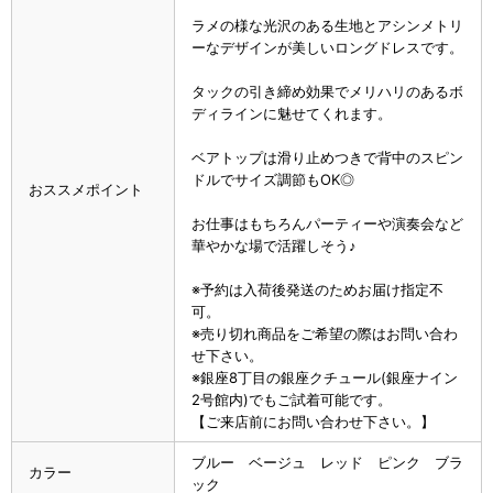
ラメの様な光沢のある生地とアシンメトリ
ーなデザインが美しいロングドレスです。
タックの引き締め効果でメリハリのあるボ
ディラインに魅せてくれます。
ベアトップは滑り止めつきで背中のスピン
ドルでサイズ調節もOK◎
おススメポイント
お仕事はもちろんパーティーや演奏会など
華やかな場で活躍しそう♪
※予約は入荷後発送のためお届け指定不
可。
※売り切れ商品をご希望の際はお問い合わ
せ下さい。
※銀座8丁目の銀座クチュール(銀座ナイン
2号館内)でもご試着可能です。
【ご来店前にお問い合わせ下さい。】
ブルー ベージュ レッド ピンク ブラ
カラー
ック