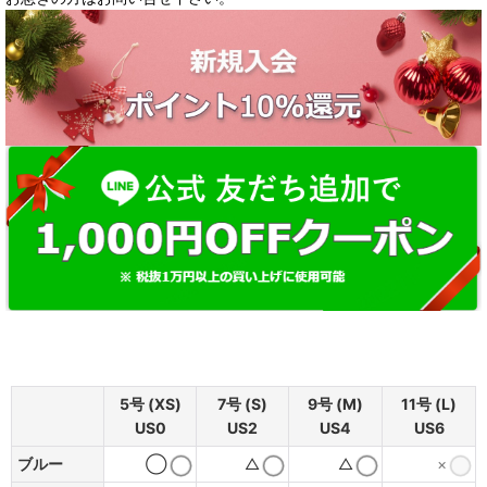
5号 (XS)
7号 (S)
9号 (M)
11号 (L)
US0
US2
US4
US6
ブルー
◯
△
△
×