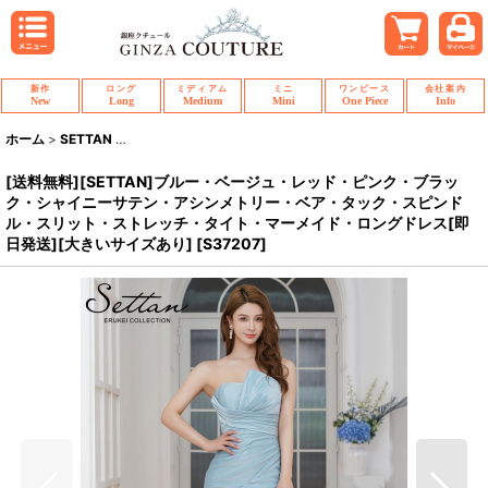
新作
ロング
ミディアム
ミニ
ワンピース
会社案内
New
Long
Medium
Mini
One Piece
Info
ホーム
>
SETTAN
>
[送料無料][SETTAN]ブルー・ベージュ・レッド・ピン
[送料無料][SETTAN]ブルー・ベージュ・レッド・ピンク・ブラッ
ク・シャイニーサテン・アシンメトリー・ベア・タック・スピンド
ル・スリット・ストレッチ・タイト・マーメイド・ロングドレス[即
日発送][大きいサイズあり]
[
S37207
]