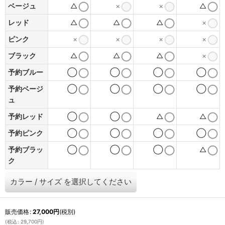
ベージュ
△
×
×
△
レッド
△
△
△
×
ピンク
×
×
×
×
ブラック
△
△
△
×
予約ブルー
◯
◯
◯
◯
予約ベージ
◯
◯
◯
◯
ュ
予約レッド
◯
◯
△
△
予約ピンク
◯
◯
◯
◯
予約ブラッ
◯
◯
◯
△
ク
カラー
/
サイズ
を選択してください
販売価格
:
27,000
円
(税別)
(
税込
:
29,700
円
)