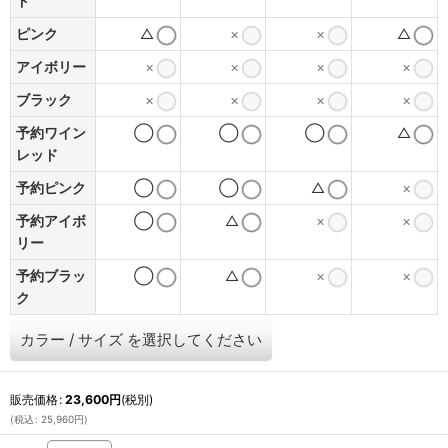
ド
ピンク
△
×
×
△
アイボリー
×
×
×
×
ブラック
×
×
×
×
予約ワイン
◯
◯
◯
△
レッド
予約ピンク
◯
◯
△
×
予約アイボ
◯
△
×
×
リー
予約ブラッ
◯
△
×
×
ク
カラー
/
サイズ
を選択してください
販売価格
:
23,600
円
(税別)
(
税込
:
25,960
円
)