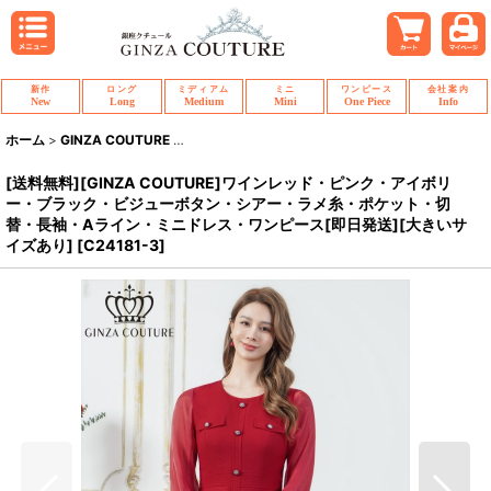
新作
ロング
ミディアム
ミニ
ワンピース
会社案内
New
Long
Medium
Mini
One Piece
Info
ホーム
>
GINZA COUTURE
>
[送料無料][GINZA COUTURE]ワインレ
[送料無料][GINZA COUTURE]ワインレッド・ピンク・アイボリ
ー・ブラック・ビジューボタン・シアー・ラメ糸・ポケット・切
替・長袖・Aライン・ミニドレス・ワンピース[即日発送][大きいサ
イズあり]
[
C24181-3
]