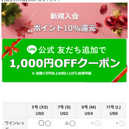
5号 (XS)
7号 (S)
9号 (M)
11号 (L)
US0
US2
US4
US6
ワインレッ
◯
△
×
×