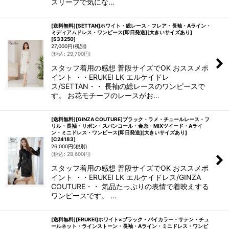
スリーブで気にな…
[送料無料][SETTAN]ホワイト・総レース・フレア・長袖・Aライン・
ミディアムドレス・ワンピース[即日発送][大きいサイズあり]
[
S33250
]
27,000
円
(税別)
(
税込
:
29,700
円
)
スタッフ着用の感想 普段サイズでOK おススメポ
イント ・・ERUKEI LK エルケイドレ
ス/SETTAN・・ 長袖の総レースのワンピースで
す。 お花モチーフのレースがお…
[送料無料][GINZA COUTURE]ブラック・ラメ・チュールレース・フ
リル・長袖・リボン・スパンコール・金糸・MIXツイード・Aライ
ン・ミニドレス・ワンピース[即日発送][大きいサイズあり]
[
C24183
]
26,000
円
(税別)
(
税込
:
28,600
円
)
スタッフ着用の感想 普段サイズでOK おススメポ
イント ・・ERUKEI LK エルケイドレス/GINZA
COUTURE・・ 気品たっぷりの表情で着映えする
ワンピースです。 …
[送料無料][ERUKEI]ホワイト×ブラック・バイカラー・サテン・チュ
ールネット・ラインストーン・長袖・Aライン・ミニドレス・ワンピ