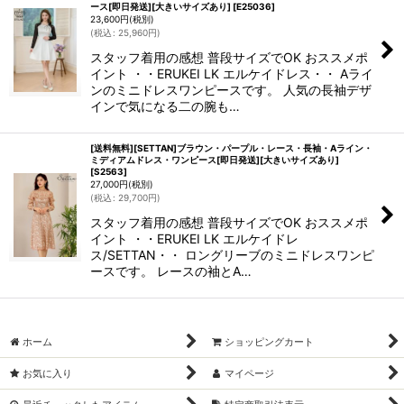
ース[即日発送][大きいサイズあり]
[
E25036
]
23,600
円
(税別)
(
税込
:
25,960
円
)
スタッフ着用の感想 普段サイズでOK おススメポ
イント ・・ERUKEI LK エルケイドレス・・ Aライ
ンのミニドレスワンピースです。 人気の長袖デザ
インで気になる二の腕も…
[送料無料][SETTAN]ブラウン・パープル・レース・長袖・Aライン・
ミディアムドレス・ワンピース[即日発送][大きいサイズあり]
[
S2563
]
27,000
円
(税別)
(
税込
:
29,700
円
)
スタッフ着用の感想 普段サイズでOK おススメポ
イント ・・ERUKEI LK エルケイドレ
ス/SETTAN・・ ロングリーブのミニドレスワンピ
ースです。 レースの袖とA…
ホーム
ショッピングカート
お気に入り
マイページ