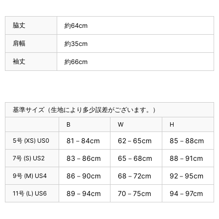
脇丈
約64cm
肩幅
約35cm
袖丈
約66cm
基準サイズ（生地により多少誤差がございます。）
B
W
H
81－84cm
62－65cm
85－88cm
5号 (XS) US0
83－86cm
65－68cm
88－91cm
7号 (S) US2
86－90cm
68－72cm
92－95cm
9号 (M) US4
89－94cm
70－75cm
94－97cm
11号 (L) US6