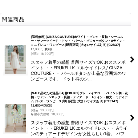
関連商品
[送料無料][GINZA COUTURE]ホワイト・ピンク・長袖・シースル
ー・サマーツイード・ドット・パール・ビジューボタン・Aライン・
ミニドレス・ワンピース[即日発送][大きいサイズあり]
[
C2837
]
17,000
円
(税別)
(
税込
:
18,700
円
)
スタッフ着用の感想 普段サイズでOK おススメポ
イント ・・ERUKEI LK エルケイドレス/ GINZA
COUTURE・・ パールボタンが上品な雰囲気のワ
ンピースです。 ドット柄のシ…
[SALE品のため返品不可][ERUKEI]グレー×イエロー・ペイント柄・花
柄・サテン・Vネック・長袖・ティアード・Aライン・膝丈・ミディア
ムドレス・ワンピース[即日発送][大きいサイズあり]
[
E33147
]
12,600
円
(税別)
(
税込
:
13,860
円
)
希望小売価格
:
18,000
円
スタッフ着用の感想 普段サイズでOK おススメポ
イント ・・ERUKEI LK エルケイドレス・・ Aライ
ンのティアードデザインが女性らしい1着。 パフ