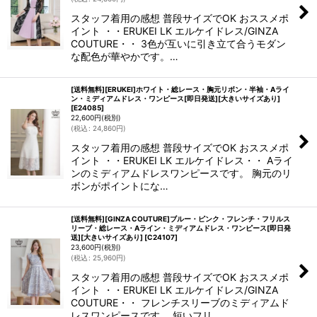
スタッフ着用の感想 普段サイズでOK おススメポ
イント ・・ERUKEI LK エルケイドレス/GINZA
COUTURE・・ 3色が互いに引き立て合うモダン
な配色が華やかです。…
[送料無料][ERUKEI]ホワイト・総レース・胸元リボン・半袖・Aライ
ン・ミディアムドレス・ワンピース[即日発送][大きいサイズあり]
[
E24085
]
22,600
円
(税別)
(
税込
:
24,860
円
)
スタッフ着用の感想 普段サイズでOK おススメポ
イント ・・ERUKEI LK エルケイドレス・・ Aライ
ンのミディアムドレスワンピースです。 胸元のリ
ボンがポイントにな…
[送料無料][GINZA COUTURE]ブルー・ピンク・フレンチ・フリルス
リーブ・総レース・Aライン・ミディアムドレス・ワンピース[即日発
送][大きいサイズあり]
[
C24107
]
23,600
円
(税別)
(
税込
:
25,960
円
)
スタッフ着用の感想 普段サイズでOK おススメポ
イント ・・ERUKEI LK エルケイドレス/GINZA
COUTURE・・ フレンチスリーブのミディアムド
レスワンピースです。 短いフリ…