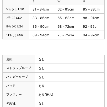
B
W
H
81－84cm
62－65cm
85－88cm
5号 (XS) US0
83－86cm
65－68cm
88－91cm
7号 (S) US2
86－90cm
68－72cm
92－95cm
9号 (M) US4
89－94cm
70－75cm
94－97cm
11号 (L) US6
肩紐
なし
ストラップループ
なし
ハンガーループ
なし
パッド
あり
ファスナー
あり(後ろ)
伸縮性
なし