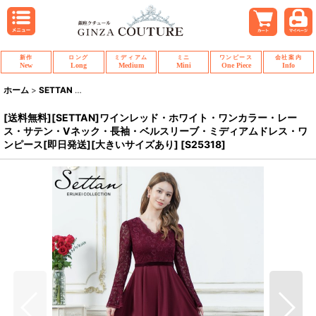
新作
ロング
ミディアム
ミニ
ワンピース
会社案内
New
Long
Medium
Mini
One Piece
Info
ホーム
>
SETTAN
>
[送料無料][SETTAN]ワインレッド・ホワイト・ワンカラ
[送料無料][SETTAN]ワインレッド・ホワイト・ワンカラー・レー
ス・サテン・Vネック・長袖・ベルスリーブ・ミディアムドレス・ワ
ンピース[即日発送][大きいサイズあり]
[
S25318
]