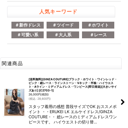
人気キーワード
＃新作ドレス
＃ツイード
＃ホワイト
＃可愛い系
＃大人系
＃レース
関連商品
[送料無料][GINZA COUTURE]ブラック・ホワイト・ワインレッド・
ピンク・総レース・ラインストーン・Vネック・半袖・ハイウエス
ト・Aライン・ミディアムドレス・ワンピース[即日発送][大きいサイ
ズあり]
[
C2703-1
]
26,000
円
(税別)
(
税込
:
28,600
円
)
スタッフ着用の感想 普段サイズでOK おススメポ
イント ・・ERUKEI LK エルケイドレス/GINZA
COUTURE・・ 総レースのミディアムドレスワン
ピースです。 ハイウエストの切り替…