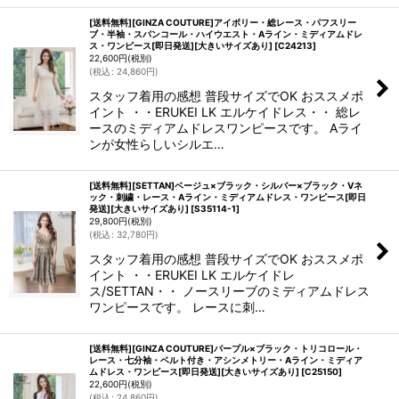
[送料無料][GINZA COUTURE]アイボリー・総レース・パフスリー
ブ・半袖・スパンコール・ハイウエスト・Aライン・ミディアムドレ
ス・ワンピース[即日発送][大きいサイズあり]
[
C24213
]
22,600
円
(税別)
(
税込
:
24,860
円
)
スタッフ着用の感想 普段サイズでOK おススメポ
イント ・・ERUKEI LK エルケイドレス・・ 総レ
ースのミディアムドレスワンピースです。 Aライ
ンが女性らしいシルエ…
[送料無料][SETTAN]ベージュ×ブラック・シルバー×ブラック・Vネ
ック・刺繍・レース・Aライン・ミディアムドレス・ワンピース[即日
発送][大きいサイズあり]
[
S35114-1
]
29,800
円
(税別)
(
税込
:
32,780
円
)
スタッフ着用の感想 普段サイズでOK おススメポ
イント ・・ERUKEI LK エルケイドレ
ス/SETTAN・・ ノースリーブのミディアムドレス
ワンピースです。 レースに刺…
[送料無料][GINZA COUTURE]パープル×ブラック・トリコロール・
レース・七分袖・ベルト付き・アシンメトリー・Aライン・ミディア
ムドレス・ワンピース[即日発送][大きいサイズあり]
[
C25150
]
22,600
円
(税別)
(
税込
:
24,860
円
)