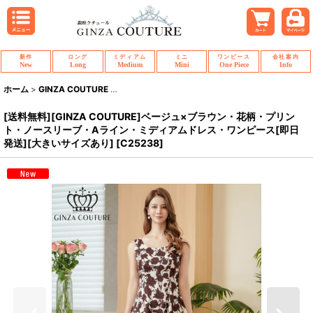
新作
ロング
ミディアム
ミニ
ワンピース
会社案内
New
Long
Medium
Mini
One Piece
Info
ホーム
>
GINZA COUTURE
>
[送料無料][GINZA COUTURE]ベージュ×
[送料無料][GINZA COUTURE]ベージュ×ブラウン・花柄・プリン
ト・ノースリーブ・Aライン・ミディアムドレス・ワンピース[即日
発送][大きいサイズあり]
[
C25238
]