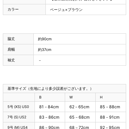
カラー
ベージュ×ブラウン
脇丈
約90cm
肩幅
約37cm
袖丈
－
基準サイズ（生地により多少誤差がございます。）
B
W
H
81－84cm
62－65cm
85－88cm
5号 (XS) US0
83－86cm
65－68cm
88－91cm
7号 (S) US2
86－90cm
68－72cm
92－95cm
9号 (M) US4