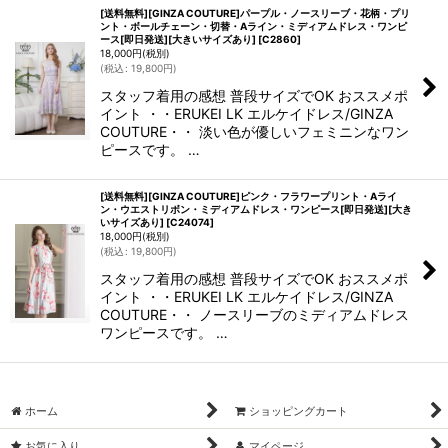
[送料無料][GINZA COUTURE]パープル・ノースリーブ・花柄・プリ
ント・ボールチェーン・切替・Aライン・ミディアムドレス・ワンピ
ース[即日発送][大きいサイズあり]
[
C2860
]
18,000
円
(税別)
(
税込
:
19,800
円
)
スタッフ着用の感想 普段サイズでOK おススメポ
イント ・・ERUKEI LK エルケイドレス/GINZA
COUTURE・・ 淡い色が優しいフェミニンなワン
ピースです。 …
[送料無料][GINZA COUTURE]ピンク・フラワープリント・Aライ
ン・ウエストリボン・ミディアムドレス・ワンピース[即日発送][大き
いサイズあり]
[
C24074
]
18,000
円
(税別)
(
税込
:
19,800
円
)
スタッフ着用の感想 普段サイズでOK おススメポ
イント ・・ERUKEI LK エルケイドレス/GINZA
COUTURE・・ ノースリーブのミディアムドレス
ワンピースです。 …
ホーム
ショッピングカート
お気に入り
マイページ