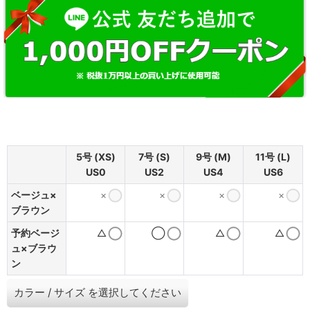
5号 (XS)
7号 (S)
9号 (M)
11号 (L)
US0
US2
US4
US6
ベージュ×
×
×
×
×
ブラウン
予約ベージ
△
◯
△
△
ュ×ブラウ
ン
カラー
/
サイズ
を選択してください