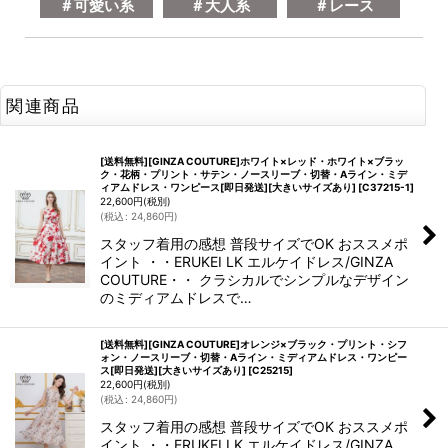
＃可愛い系
＃大人系
＃レース
関連商品
[送料無料][GINZA COUTURE]ホワイト×レッド・ホワイト×ブラッ
ク・花柄・プリント・サテン・ノースリーブ・切替・Aライン・ミデ
ィアムドレス・ワンピース[即日発送][大きいサイズあり]
[
C37215-1
]
22,600
円
(税別)
(
税込
:
24,860
円
)
スタッフ着用の感想 普段サイズでOK おススメポ
イント ・・ERUKEI LK エルケイドレス/GINZA
COUTURE・・ クラシカルでシンプルなデザイン
のミディアムドレスで…
[送料無料][GINZA COUTURE]オレンジ×ブラック・プリント・シフ
ォン・ノースリーブ・切替・Aライン・ミディアムドレス・ワンピー
ス[即日発送][大きいサイズあり]
[
C25215
]
22,600
円
(税別)
(
税込
:
24,860
円
)
スタッフ着用の感想 普段サイズでOK おススメポ
イント ・・ERUKEI LK エルケイドレス/GINZA