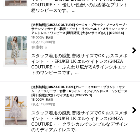
COUTURE・・ 優しい色合いのお洒落なプリント
柄ワンピースです。 …
[送料無料][GINZA COUTURE]ベージュ・ブラック・ノースリーブ・
サテンジャガード・花柄・ドット・リボンベルト・Aライン・ミディ
アムドレス・ワンピース[即日発送][大きいサイズあり]
[
C25064
]
18,000
円
(税別)
(
税込
:
19,800
円
)
在庫数 ×
スタッフ着用の感想 普段サイズでOK おススメポ
イント ・・ERUKEI LK エルケイドレス/GINZA
COUTURE・・ ふんわり広がるAラインシルエッ
トのワンピースです。…
[送料無料][GINZA COUTURE]グレー・イエロー・プリント・サテ
ン・ノースリーブ・切替・Aライン・ミディアムドレス・ワンピース
[即日発送][大きいサイズあり]
[
C36215-1
]
18,000
円
(税別)
(
税込
:
19,800
円
)
スタッフ着用の感想 普段サイズでOK おススメポ
イント ・・ERUKEI LK エルケイドレス/GINZA
COUTURE・・ クラシカルでシンプルなデザイン
のミディアムドレスで…