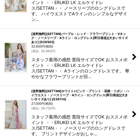
イント ・・ERUKEI LK エルケイドレ
ス/SETTAN・・ ノースリーブのロングドレスで
す。 ハイウエストでAラインのシンプルなデザイ
ン…
[送料無料][SETTAN]パープル・レッド・フラワープリント・Vネッ
ク・ノースリーブ・Aライン・ロングドレス[即日発送][大きいサイズ
あり]
[
S36502
]
32,600
円
(税別)
(
税込
:
35,860
円
)
スタッフ着用の感想 普段サイズでOK おススメポ
イント ・・ERUKEI LK エルケイドレ
ス/SETTAN・・ Aラインのロングドレスです。 華
やかなフラワープリントが目…
[送料無料][SETTAN]ホワイト×ピンク・プリント・花柄・リボン・ハ
イウエスト・ノースリーブ・Aライン・ロングドレス[即日発送][大き
いサイズあり]
[
S36114
]
27,000
円
(税別)
(
税込
:
29,700
円
)
スタッフ着用の感想 普段サイズでOK おススメポ
イント ・・ERUKEI LK エルケイドレ
ス/SETTAN・・ ノースリーブのロングドレスで
す。 プリントデザインがおしゃ…