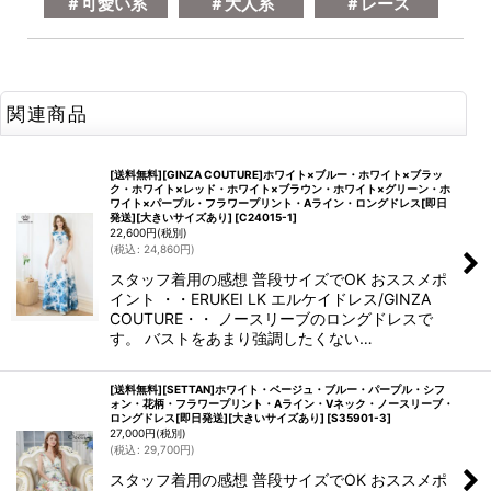
＃可愛い系
＃大人系
＃レース
関連商品
[送料無料][GINZA COUTURE]ホワイト×ブルー・ホワイト×ブラッ
ク・ホワイト×レッド・ホワイト×ブラウン・ホワイト×グリーン・ホ
ワイト×パープル・フラワープリント・Aライン・ロングドレス[即日
発送][大きいサイズあり]
[
C24015-1
]
22,600
円
(税別)
(
税込
:
24,860
円
)
スタッフ着用の感想 普段サイズでOK おススメポ
イント ・・ERUKEI LK エルケイドレス/GINZA
COUTURE・・ ノースリーブのロングドレスで
す。 バストをあまり強調したくない…
[送料無料][SETTAN]ホワイト・ベージュ・ブルー・パープル・シフ
ォン・花柄・フラワープリント・Aライン・Vネック・ノースリーブ・
ロングドレス[即日発送][大きいサイズあり]
[
S35901-3
]
27,000
円
(税別)
(
税込
:
29,700
円
)
スタッフ着用の感想 普段サイズでOK おススメポ