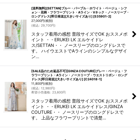
[送料無料][SETTAN]ブルー・パープル・ホワイト・ベージュ・シフ
ォン・花柄・フラワープリント・Aライン・Vネック・ノースリーブ・
ロングドレス[即日発送][大きいサイズあり]
[
S35901-2
]
27,000
円
(税別)
(
税込
:
29,700
円
)
スタッフ着用の感想 普段サイズでOK おススメポ
イント ・・ERUKEI LK エルケイドレ
ス/SETTAN・・ ノースリーブのロングドレスで
す。 ハイウエストでAラインのシンプルなデザイ
ン…
[SALE品のため返品不可][GINZA COUTURE]グレー・ベージュ・フ
ラワープリント・Aライン・ノースリーブ・ウエストリボン・ロング
ドレス[即日発送][大きいサイズあり]
[
C24018-1
]
11,800
円
(税別)
(
税込
:
12,980
円
)
希望小売価格
:
23,600
円
スタッフ着用の感想 普段サイズでOK おススメポ
イント ・・ERUKEI LK エルケイドレス/GINZA
COUTURE・・ ノースリーブのロングドレスで
す。 上品なフラワープリントで清楚…