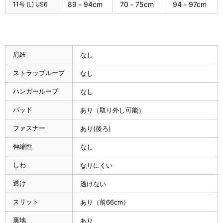
89－94cm
70－75cm
94－97cm
11号 (L) US6
肩紐
なし
ストラップループ
なし
ハンガーループ
なし
パッド
あり（取り外し可能）
ファスナー
あり(後ろ)
伸縮性
なし
しわ
なりにくい
透け
透けない
スリット
あり（前66cm）
裏地
あり