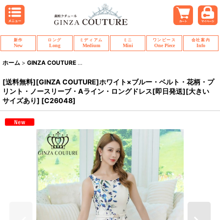
新作
ロング
ミディアム
ミニ
ワンピース
会社案内
New
Long
Medium
Mini
One Piece
Info
ホーム
>
GINZA COUTURE
>
[送料無料][GINZA COUTURE]ホワイト×ブ
[送料無料][GINZA COUTURE]ホワイト×ブルー・ベルト・花柄・プ
リント・ノースリーブ・Aライン・ロングドレス[即日発送][大きい
サイズあり]
[
C26048
]