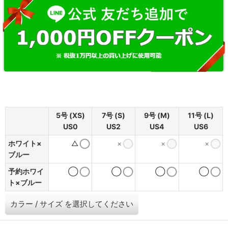
5号 (XS)
7号 (S)
9号 (M)
11号 (L)
US0
US2
US4
US6
ホワイト×
△
×
×
×
ブルー
予約ホワイ
◯
◯
◯
◯
ト×ブルー
カラー
/
サイズ
を選択してください