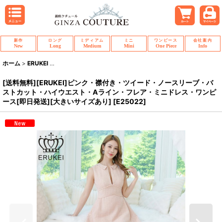
新作
ロング
ミディアム
ミニ
ワンピース
会社案内
New
Long
Medium
Mini
One Piece
Info
ホーム
>
ERUKEI
>
[送料無料][ERUKEI]ピンク・襟付き・ツイード・ノースリ
[送料無料][ERUKEI]ピンク・襟付き・ツイード・ノースリーブ・バ
ストカット・ハイウエスト・Aライン・フレア・ミニドレス・ワンピ
ース[即日発送][大きいサイズあり]
[
E25022
]