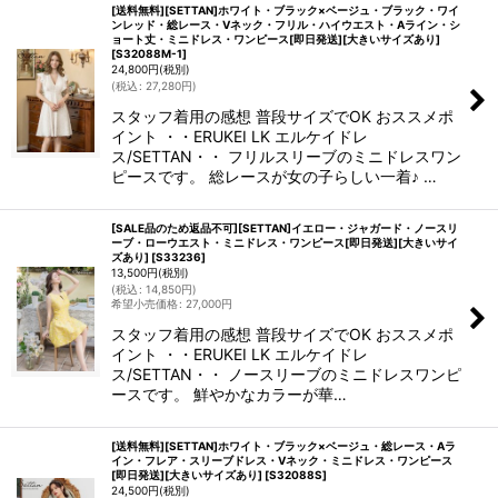
[送料無料][SETTAN]ホワイト・ブラック×ベージュ・ブラック・ワイ
ンレッド・総レース・Vネック・フリル・ハイウエスト・Aライン・シ
ョート丈・ミニドレス・ワンピース[即日発送][大きいサイズあり]
[
S32088M-1
]
24,800
円
(税別)
(
税込
:
27,280
円
)
スタッフ着用の感想 普段サイズでOK おススメポ
イント ・・ERUKEI LK エルケイドレ
ス/SETTAN・・ フリルスリーブのミニドレスワン
ピースです。 総レースが女の子らしい一着♪ …
[SALE品のため返品不可][SETTAN]イエロー・ジャガード・ノースリ
ーブ・ローウエスト・ミニドレス・ワンピース[即日発送][大きいサイ
ズあり]
[
S33236
]
13,500
円
(税別)
(
税込
:
14,850
円
)
希望小売価格
:
27,000
円
スタッフ着用の感想 普段サイズでOK おススメポ
イント ・・ERUKEI LK エルケイドレ
ス/SETTAN・・ ノースリーブのミニドレスワンピ
ースです。 鮮やかなカラーが華…
[送料無料][SETTAN]ホワイト・ブラック×ベージュ・総レース・Aラ
イン・フレア・スリーブドレス・Vネック・ミニドレス・ワンピース
[即日発送][大きいサイズあり]
[
S32088S
]
24,500
円
(税別)