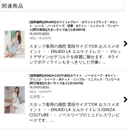
関連商品
[送料無料][ERUKEI]ホワイト×ブルー・ホワイト×ブラック・Vカッ
ト・レース・ノースリーブ・切替・Aライン・ミニドレス・ワンピー
ス[即日発送][大きいサイズあり]
[
E25015
]
18,000
円
(税別)
(
税込
:
19,800
円
)
スタッフ着用の感想 普段サイズでOK おススメポ
イント ・・ERUKEI LK エルケイドレス・・ Vカッ
トデザインがデコルテを綺麗に魅せます。 Aライ
ンでボディラインもすっきりした印象♪ …
[送料無料][GINZA COUTURE]ホワイト・ノースリーブ・Aライン・
フリンジ・ツイード・ポケット・シンプル・ミニドレス・ワンピース
[即日発送][大きいサイズあり]
[
C24218
]
18,000
円
(税別)
(
税込
:
19,800
円
)
在庫数 ×
スタッフ着用の感想 普段サイズでOK おススメポ
イント ・・ERUKEI LK エルケイドレス/GINZA
COUTURE・・ ノースリーブのミニドレスワンピ
ースです。 …