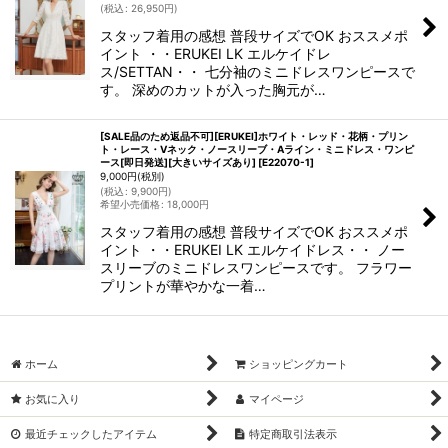
(
税込
:
26,950
円
)
スタッフ着用の感想 普段サイズでOK おススメポ
イント ・・ERUKEI LK エルケイドレ
ス/SETTAN・・ 七分袖のミニドレスワンピースで
す。 深めのカットが入った胸元が…
[SALE品のため返品不可][ERUKEI]ホワイト・レッド・花柄・プリン
ト・レース・Vネック・ノースリーブ・Aライン・ミニドレス・ワンピ
ース[即日発送][大きいサイズあり]
[
E22070-1
]
9,000
円
(税別)
(
税込
:
9,900
円
)
希望小売価格
:
18,000
円
スタッフ着用の感想 普段サイズでOK おススメポ
イント ・・ERUKEI LK エルケイドレス・・ ノー
スリーブのミニドレスワンピースです。 フラワー
プリントが華やかな一着…
ホーム
ショッピングカート
お気に入り
マイページ
最近チェックしたアイテム
特定商取引法表示