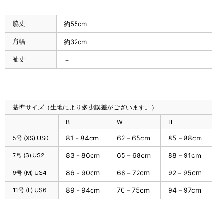
脇丈
約55cm
肩幅
約32cm
袖丈
－
基準サイズ（生地により多少誤差がございます。）
B
W
H
81－84cm
62－65cm
85－88cm
5号 (XS) US0
83－86cm
65－68cm
88－91cm
7号 (S) US2
86－90cm
68－72cm
92－95cm
9号 (M) US4
89－94cm
70－75cm
94－97cm
11号 (L) US6