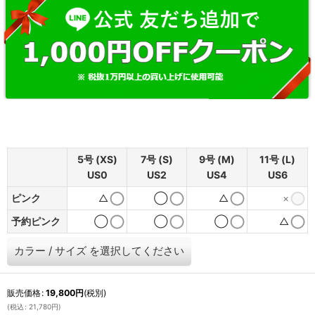
5号 (XS)
7号 (S)
9号 (M)
11号 (L)
US0
US2
US4
US6
ピンク
△
◯
△
×
予約ピンク
◯
◯
◯
△
カラー
/
サイズ
を選択してください
販売価格
:
19,800
円
(税別)
(
税込
:
21,780
円
)