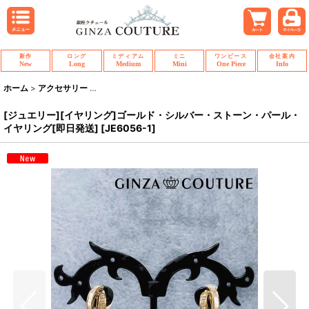
新作
ロング
ミディアム
ミニ
ワンピース
会社案内
New
Long
Medium
Mini
One Piece
Info
ホーム
>
アクセサリー
>
[ジュエリー][イヤリング]ゴールド・シルバー・ストーン
[ジュエリー][イヤリング]ゴールド・シルバー・ストーン・パール・
イヤリング[即日発送]
[
JE6056-1
]