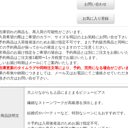
お問い合わせ
お気に入り登録
在庫切れの商品も、再入荷の可能性がございます。
入荷希望の際はご希望のカラー、サイズを明記の上お気軽にお問い合せ下さ
予約商品は入荷後発送のためお届け指定不可です。また予約販売商品と同時
ての予約商品が揃ってからの発送となりますのでご注意ください。
常商品のお届け指定をご希望の場合は、予約商品とは別にご注文をお願いい
予約商品はご注文後1週間〜1ヶ月程度でお届けいたします。
しいお届け時期はメールにてご案内いたします。
在庫更新のタイムラグや同時注文等により、予約、完売になる場合がござい
庫の有無や納期につきましては、メール又はお電話にてご連絡させていただ
急ぎの方はお問い合せ下さい。
大ぶりながらも上品にまとまるビジューピアス
繊細なストーンワークが高級感を演出します。
結婚式やパーティーなど、特別なシーンにもおすすめです。
商品説明文
※予約は入荷後発送のためお届け指定不可。