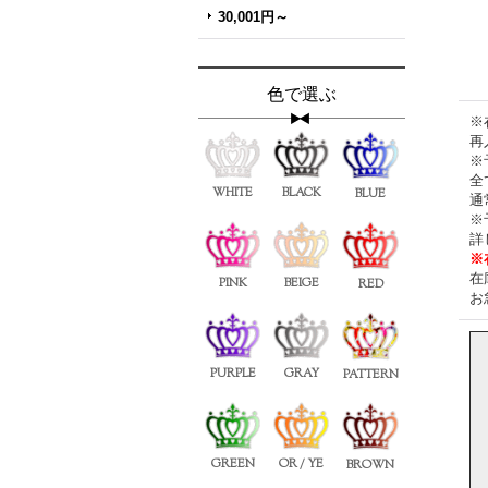
30,001円～
色で選ぶ
※
再
※
全
WHITE
BLACK
BLUE
通
※
詳
※
在
PINK
BEIGE
RED
お
PURPLE
GRAY
PATTERN
GREEN
OR / YE
BROWN