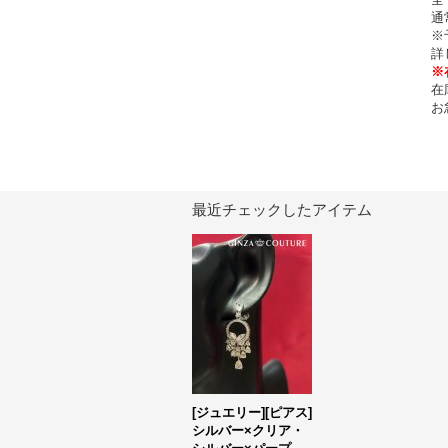
通
※
詳
※
在
お
最近チェックしたアイテム
[ジュエリー][ピアス]
シルバー×クリア・