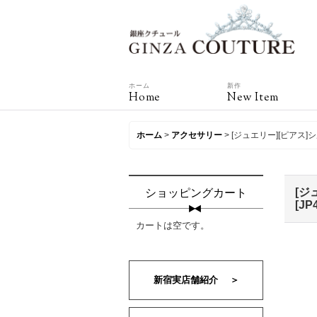
ホーム
新作
Home
New Item
ホーム
>
アクセサリー
>
[ジュエリー][ピアス
[ジ
ショッピングカート
[
JP
カートは空です。
新宿実店舗紹介 ＞