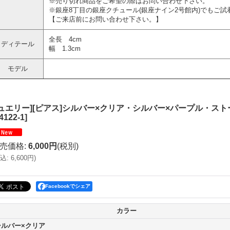
※売り切れ商品をご希望の際はお問い合わせ下さい。
※銀座8丁目の銀座クチュール(銀座ナイン2号館内)でもご試
【ご来店前にお問い合わせ下さい。】
全長 4cm
ディテール
幅 1.3cm
モデル
ジュエリー][ピアス]シルバー×クリア・シルバー×パープル・スト
4122-1
]
売価格
:
6,000円
(税別)
込
:
6,600円
)
Facebookでシェア
カラー
シルバー×クリア