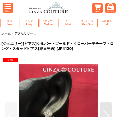
新作
ロング
ミディアム
ミニ
ワンピース
会社案内
New
Long
Medium
Mini
One Piece
Info
ホーム
>
アクセサリー
>
[ジュエリー][ピアス]シルバー・ゴールド・クローバー
[ジュエリー][ピアス]シルバー・ゴールド・クローバーモチーフ・ロ
ング・スタッドピアス[即日発送]
[
JP4120
]