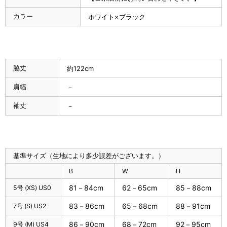
カラー
ホワイト×ブラック
脇丈
約122cm
肩幅
－
袖丈
－
基準サイズ（生地により多少誤差がございます。）
B
W
H
81－84cm
62－65cm
85－88cm
5号 (XS) US0
83－86cm
65－68cm
88－91cm
7号 (S) US2
86－90cm
68－72cm
92－95cm
9号 (M) US4