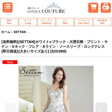
新作
ロング
ミディアム
ミニ
ワンピース
会社案内
New
Long
Medium
Mini
One Piece
Info
ホーム
>
SETTAN
>
[送料無料][SETTAN]ホワイト×ブラック・大理石柄・プ
[送料無料][SETTAN]ホワイト×ブラック・大理石柄・プリント・サ
テン・Vネック・フレア・Aライン・ノースリーブ・ロングドレス
[即日発送][大きいサイズあり]
[
S25399
]