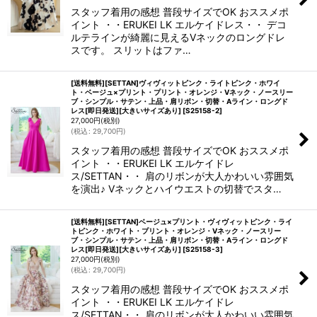
スタッフ着用の感想 普段サイズでOK おススメポ
イント ・・ERUKEI LK エルケイドレス・・ デコ
ルテラインが綺麗に見えるVネックのロングドレ
スです。 スリットはファ…
[送料無料][SETTAN]ヴィヴィットピンク・ライトピンク・ホワイ
ト・ベージュ×プリント・プリント・オレンジ・Vネック・ノースリー
ブ・シンプル・サテン・上品・肩リボン・切替・Aライン・ロングド
レス[即日発送][大きいサイズあり]
[
S25158-2
]
27,000
円
(税別)
(
税込
:
29,700
円
)
スタッフ着用の感想 普段サイズでOK おススメポ
イント ・・ERUKEI LK エルケイドレ
ス/SETTAN・・ 肩のリボンが大人かわいい雰囲気
を演出♪ Vネックとハイウエストの切替でスタ…
[送料無料][SETTAN]ベージュ×プリント・ヴィヴィットピンク・ライ
トピンク・ホワイト・プリント・オレンジ・Vネック・ノースリー
ブ・シンプル・サテン・上品・肩リボン・切替・Aライン・ロングド
レス[即日発送][大きいサイズあり]
[
S25158-3
]
27,000
円
(税別)
(
税込
:
29,700
円
)
スタッフ着用の感想 普段サイズでOK おススメポ
イント ・・ERUKEI LK エルケイドレ
ス/SETTAN・・ 肩のリボンが大人かわいい雰囲気