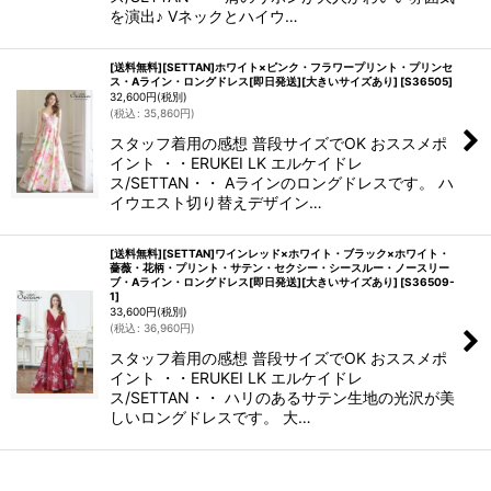
を演出♪ Vネックとハイウ…
[送料無料][SETTAN]ホワイト×ピンク・フラワープリント・プリンセ
ス・Aライン・ロングドレス[即日発送][大きいサイズあり]
[
S36505
]
32,600
円
(税別)
(
税込
:
35,860
円
)
スタッフ着用の感想 普段サイズでOK おススメポ
イント ・・ERUKEI LK エルケイドレ
ス/SETTAN・・ Aラインのロングドレスです。 ハ
イウエスト切り替えデザイン…
[送料無料][SETTAN]ワインレッド×ホワイト・ブラック×ホワイト・
薔薇・花柄・プリント・サテン・セクシー・シースルー・ノースリー
ブ・Aライン・ロングドレス[即日発送][大きいサイズあり]
[
S36509-
1
]
33,600
円
(税別)
(
税込
:
36,960
円
)
スタッフ着用の感想 普段サイズでOK おススメポ
イント ・・ERUKEI LK エルケイドレ
ス/SETTAN・・ ハリのあるサテン生地の光沢が美
しいロングドレスです。 大…