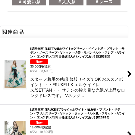
＃可愛い系
＃大人系
＃レース
関連商品
[送料無料][SETTAN]ホワイト×グリーン・ペイント柄・プリント・サ
テン・ノースリーブ・Vネック・切替・リボンベルト・フレア・Aライ
ン・ロングドレス[即日発送][大きいサイズあり]
[
S25383
]
35,000
円
(税別)
(
税込
:
38,500
円
)
スタッフ着用の感想 普段サイズでOK おススメポ
イント ・・ERUKEI LK エルケイドレ
ス/SETTAN・・ サテンの控え目な光沢が上品なロ
ングドレスです。 Vネック…
[送料無料][ERUKEI]ブラック×ホワイト・抽象柄・プリント・サテ
ン・フリルスリーブ・Vネック・タック・ベルト風・スリット・Aライ
ン・ロングドレス[即日発送][大きいサイズあり]
[
E25285
]
18,000
円
(税別)
(
税込
:
19,800
円
)